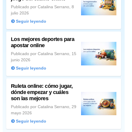
Publicado por Catalina Serrano, 8
julio 2026
Seguir leyendo
Los mejores deportes para
apostar online
Publicado por Catalina Serrano, 15
junio 2026
Seguir leyendo
Ruleta online: cómo jugar,
dónde empezar y cuáles
son las mejores
Publicado por Catalina Serrano, 29
mayo 2026
Seguir leyendo