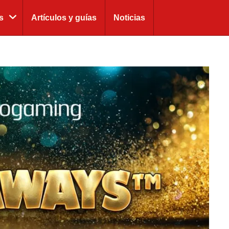
s
Artículos y guías
Noticias