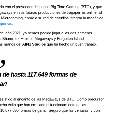
rado con el proveedor de juegos Big Time Gaming (BTG), y que
gaways en sus futuras producciones de tragaperras online. El
Microgaming, como a su red de estudios integrar la mecánica
aperras
.
 del año 2021, ya hemos podido jugar a las dos primeras
s: Shamrock Holmes Megaways y Forgotten Island
las manos del
All41 Studios
que ha hecho un buen trabajo.
de hasta 117.649 formas de
ar!
resistido al encanto de las Megaways de BTG. Como precursor
ucho éxito que han emulado el funcionamiento de las
10.077.696 formas de ganar. Seguro que las ventajas, y con