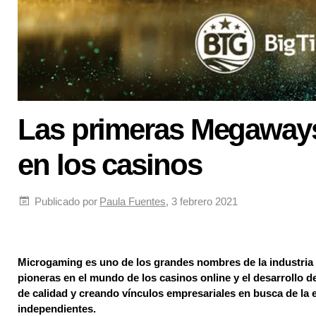
Las primeras Megaway
en los casinos
Publicado por
Paula Fuentes
, 3 febrero 2021
Microgaming es uno de los grandes nombres de la industria 
pioneras en el mundo de los casinos online y el desarrollo
de calidad y creando vínculos empresariales en busca de la 
independientes.