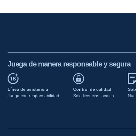
Juega de manera responsable y segura
Línea de asistencia
Control de calidad
Sob
Juega con responsabilidad
Solo licencias locales
Nues