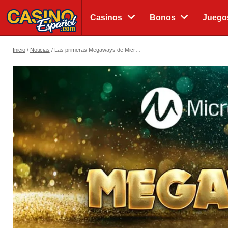
Casinos
Bonos
Juego
Inicio
Noticias
Las primeras Megaways de Microgaming ya en los casinos