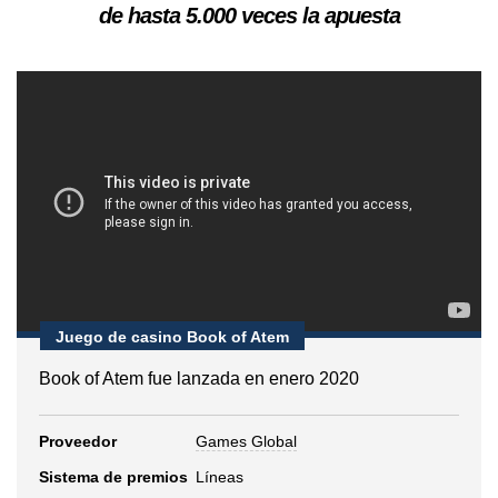
de hasta 5.000 veces la apuesta
Juego de casino Book of Atem
Book of Atem fue lanzada en enero 2020
Proveedor
Games Global
Sistema de premios
Líneas