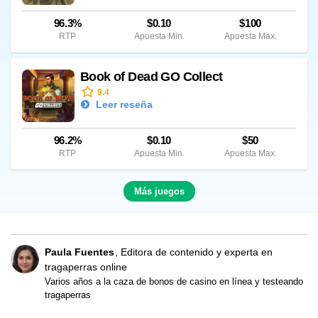
96.3%
$0.10
$100
RTP
Apuesta Min.
Apuesta Max.
Book of Dead GO Collect
9.4
Leer reseña
96.2%
$0.10
$50
RTP
Apuesta Min.
Apuesta Max.
Más juegos
Paula Fuentes
Editora de contenido y experta en
tragaperras online
Varios años a la caza de bonos de casino en línea y testeando
tragaperras