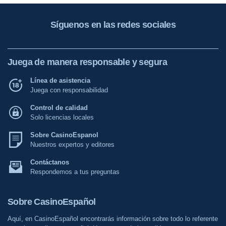
Síguenos en las redes sociales
Juega de manera responsable y segura
Línea de asistencia
Juega con responsabilidad
Control de calidad
Solo licencias locales
Sobre CasinoEspanol
Nuestros expertos y editores
Contáctanos
Respondemos a tus preguntas
Sobre CasinoEspañol
Aquí, en CasinoEspañol encontrarás información sobre todo lo referente