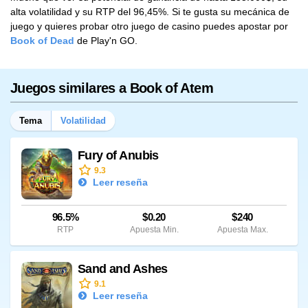
alta volatilidad y su RTP del 96,45%. Si te gusta su mecánica de
juego y quieres probar otro juego de casino puedes apostar por
Book of Dead
de Play'n GO.
Juegos similares a Book of Atem
Tema
Volatilidad
Fury of Anubis
9.3
Leer reseña
96.5%
$0.20
$240
RTP
Apuesta Min.
Apuesta Max.
Sand and Ashes
9.1
Leer reseña