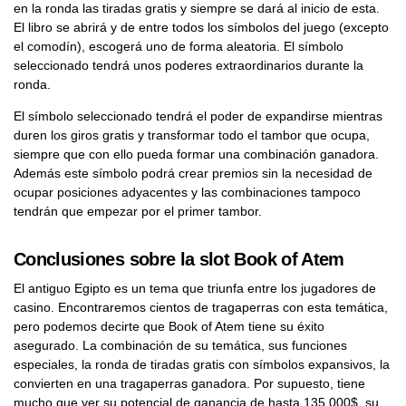
en la ronda las tiradas gratis y siempre se dará al inicio de esta.
El libro se abrirá y de entre todos los símbolos del juego (excepto
el comodín), escogerá uno de forma aleatoria. El símbolo
seleccionado tendrá unos poderes extraordinarios durante la
ronda.
El símbolo seleccionado tendrá el poder de expandirse mientras
duren los giros gratis y transformar todo el tambor que ocupa,
siempre que con ello pueda formar una combinación ganadora.
Además este símbolo podrá crear premios sin la necesidad de
ocupar posiciones adyacentes y las combinaciones tampoco
tendrán que empezar por el primer tambor.
Conclusiones sobre la slot Book of Atem
El antiguo Egipto es un tema que triunfa entre los jugadores de
casino. Encontraremos cientos de tragaperras con esta temática,
pero podemos decirte que Book of Atem tiene su éxito
asegurado. La combinación de su temática, sus funciones
especiales, la ronda de tiradas gratis con símbolos expansivos, la
convierten en una tragaperras ganadora. Por supuesto, tiene
mucho que ver su potencial de ganancia de hasta 135.000$, su