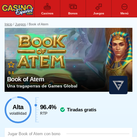
Casinos
Bonos
Juegos
Menú
Inicio
Juegos
Book of Atem
9.6
Book of Atem
Una tragaperras de Games Global
Alta
96.4%
Tiradas gratis
volatilidad
RTP
Jugar Book of Atem con bono