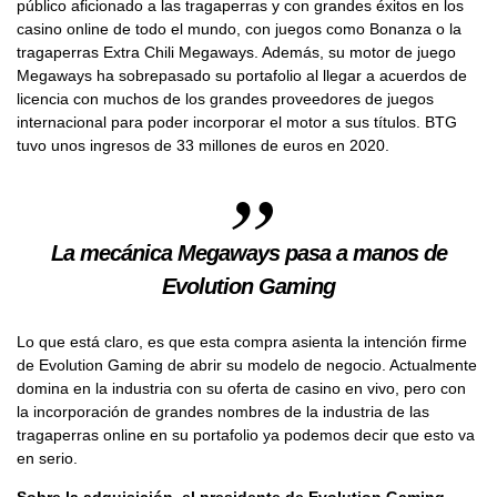
público aficionado a las tragaperras y con grandes éxitos en los
casino online de todo el mundo, con juegos como Bonanza o la
tragaperras Extra Chili Megaways. Además, su motor de juego
Megaways ha sobrepasado su portafolio al llegar a acuerdos de
licencia con muchos de los grandes proveedores de juegos
internacional para poder incorporar el motor a sus títulos. BTG
tuvo unos ingresos de 33 millones de euros en 2020.
La mecánica Megaways pasa a manos de
Evolution Gaming
Lo que está claro, es que esta compra asienta la intención firme
de Evolution Gaming de abrir su modelo de negocio. Actualmente
domina en la industria con su oferta de casino en vivo, pero con
la incorporación de grandes nombres de la industria de las
tragaperras online en su portafolio ya podemos decir que esto va
en serio.
Sobre la adquisición, el presidente de Evolution Gaming,