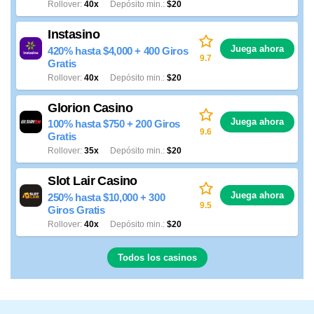
Rollover
40x
Depósito min.
$20
Instasino
Juega ahora
420% hasta $4,000 + 400 Giros
9.7
Gratis
Rollover
40x
Depósito min.
$20
Glorion Casino
Juega ahora
100% hasta $750 + 200 Giros
9.6
Gratis
Rollover
35x
Depósito min.
$20
Slot Lair Casino
Juega ahora
250% hasta $10,000 + 300
9.5
Giros Gratis
Rollover
40x
Depósito min.
$20
Todos los casinos