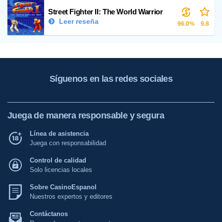
Street Fighter II: The World Warrior
Leer reseña
96.0%
9.8
Síguenos en las redes sociales
Juega de manera responsable y segura
Línea de asistencia
Juega con responsabilidad
Control de calidad
Solo licencias locales
Sobre CasinoEspanol
Nuestros expertos y editores
Contáctanos