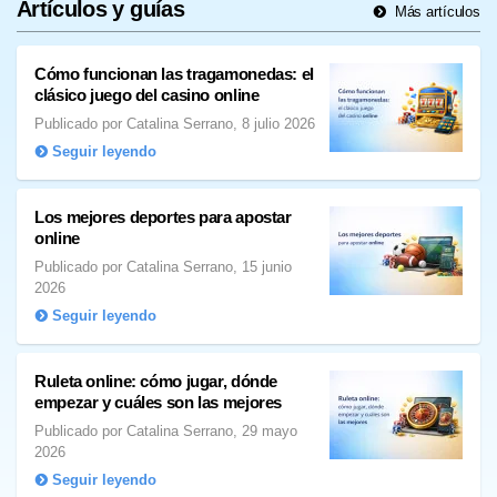
Artículos y guías
Más artículos
Cómo funcionan las tragamonedas: el
clásico juego del casino online
Publicado por Catalina Serrano, 8 julio 2026
Seguir leyendo
Los mejores deportes para apostar
online
Publicado por Catalina Serrano, 15 junio
2026
Seguir leyendo
Ruleta online: cómo jugar, dónde
empezar y cuáles son las mejores
Publicado por Catalina Serrano, 29 mayo
2026
Seguir leyendo