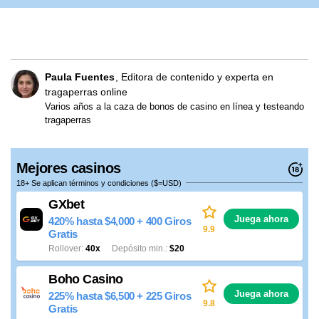
Paula Fuentes
Editora de contenido y experta en
tragaperras online
Varios años a la caza de bonos de casino en línea y testeando
tragaperras
Mejores casinos
18+ Se aplican términos y condiciones ($=USD)
GXbet
Juega ahora
420% hasta $4,000 + 400 Giros
9.9
Gratis
Rollover
40x
Depósito min.
$20
Boho Casino
Juega ahora
225% hasta $6,500 + 225 Giros
9.8
Gratis