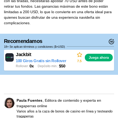
con las tiradas, necesitarás apostar 70 USD antes de poder
retirar tus fondos. Las ganancias máximas de este bono están
limitadas a 200 USD, lo que lo convierte en una oferta ideal para
quienes buscan disfrutar de una experiencia navideña sin
complicaciones.
Recomendamos
18+ Se aplican términos y condiciones ($=USD)
Jackbit
Juega ahora
100 Giros Gratis sin Rollover
7.5
0x
$50
Rollover
Depósito min.
Paula Fuentes
Editora de contenido y experta en
tragaperras online
Varios años a la caza de bonos de casino en línea y testeando
tragaperras