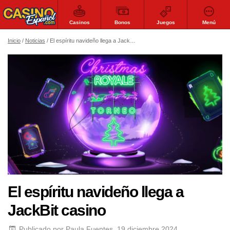
Casinos
Bonos
Juegos
Menú
Inicio
Noticias
El espíritu navideño llega a JackBit casino
El espíritu navideño llega a
JackBit casino
Publicado por
Paula Fuentes
, 19 diciembre 2024