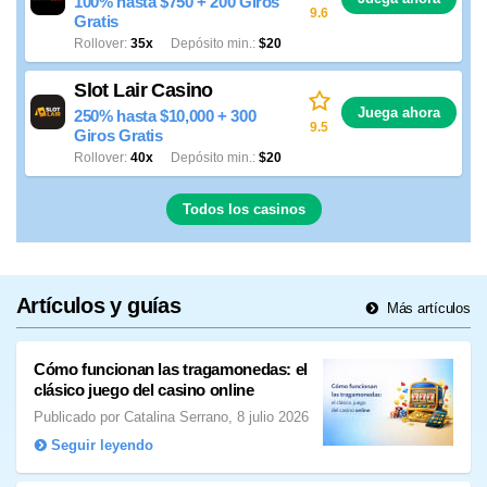
100% hasta $750 + 200 Giros
9.6
Gratis
Rollover
35x
Depósito min.
$20
Slot Lair Casino
Juega ahora
250% hasta $10,000 + 300
9.5
Giros Gratis
Rollover
40x
Depósito min.
$20
Todos los casinos
Artículos y guías
Más artículos
Cómo funcionan las tragamonedas: el
clásico juego del casino online
Publicado por Catalina Serrano, 8 julio 2026
Seguir leyendo