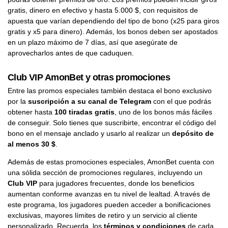
gratis, dinero en efectivo y hasta 5.000 $, con requisitos de
apuesta que varían dependiendo del tipo de bono (x25 para giros
gratis y x5 para dinero). Además, los bonos deben ser apostados
en un plazo máximo de 7 días, así que asegúrate de
aprovecharlos antes de que caduquen.
Club VIP AmonBet y otras promociones
Entre las promos especiales también destaca el bono exclusivo
por la
suscripción a su canal de Telegram
con el que podrás
obtener hasta
100 tiradas gratis
, uno de los bonos más fáciles
de conseguir. Solo tienes que suscribirte, encontrar el código del
bono en el mensaje anclado y usarlo al realizar un
depósito de
al menos 30 $
.
Además de estas promociones especiales, AmonBet cuenta con
una sólida sección de promociones regulares, incluyendo un
Club VIP
para jugadores frecuentes, donde los beneficios
aumentan conforme avanzas en tu nivel de lealtad. A través de
este programa, los jugadores pueden acceder a bonificaciones
exclusivas, mayores límites de retiro y un servicio al cliente
personalizado. Recuerda, los
términos y condiciones
de cada