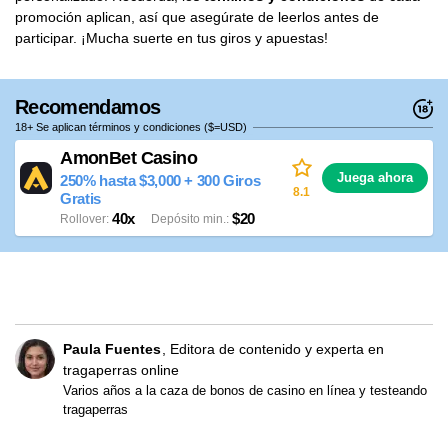
promoción aplican, así que asegúrate de leerlos antes de
participar. ¡Mucha suerte en tus giros y apuestas!
Recomendamos
18+ Se aplican términos y condiciones ($=USD)
AmonBet Casino
Juega ahora
250% hasta $3,000 + 300 Giros
8.1
Gratis
40x
$20
Rollover
Depósito min.
Paula Fuentes
Editora de contenido y experta en
tragaperras online
Varios años a la caza de bonos de casino en línea y testeando
tragaperras