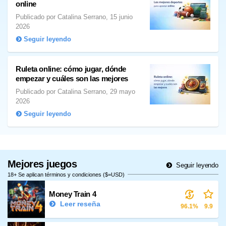
online
Publicado por Catalina Serrano, 15 junio
2026
Seguir leyendo
Ruleta online: cómo jugar, dónde
empezar y cuáles son las mejores
Publicado por Catalina Serrano, 29 mayo
2026
Seguir leyendo
Mejores juegos
Seguir leyendo
18+ Se aplican términos y condiciones ($=USD)
Money Train 4
Leer reseña
96.1%
9.9