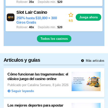
Rollover
35x
Depósito min.
$20
Slot Lair Casino
Juega ahora
250% hasta $10,000 + 300
9.5
Giros Gratis
Rollover
40x
Depósito min.
$20
Todos los casinos
Artículos y guías
Más artículos
Cómo funcionan las tragamonedas: el
clásico juego del casino online
Publicado por Catalina Serrano, 8 julio 2026
Seguir leyendo
Los mejores deportes para apostar