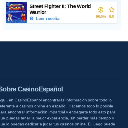
Street Fighter II: The World
Warrior
96.0%
9.8
Leer reseña
Sobre CasinoEspañol
Aquí, en CasinoEspañol encontrarás información sobre todo lo
referente a casinos online en español. Hacemos todo lo posible
para encontrar información imparcial y entregarte todo esto para
que puedas tener la mejor experiencia, sin perder más tiempo y
que lo puedas dedicar a jugar tus casinos online. El juego puede