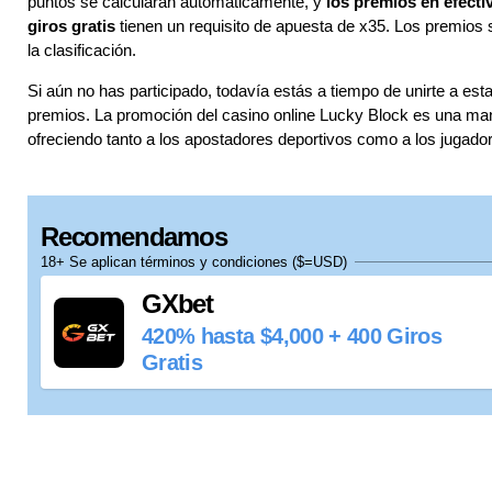
puntos se calcularán automáticamente, y
los premios en efecti
giros gratis
tienen un requisito de apuesta de x35. Los premios 
la clasificación.
Si aún no has participado, todavía estás a tiempo de unirte a es
premios. La promoción del casino online Lucky Block es una man
ofreciendo tanto a los apostadores deportivos como a los jugador
Recomendamos
18+ Se aplican términos y condiciones ($=USD)
GXbet
420% hasta $4,000 + 400 Giros
Gratis