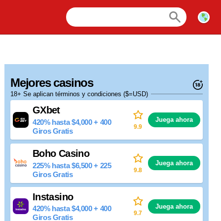
Mejores casinos
18+ Se aplican términos y condiciones ($=USD)
GXbet
Juega ahora
420% hasta $4,000 + 400
9.9
Giros Gratis
Boho Casino
Juega ahora
225% hasta $6,500 + 225
9.8
Giros Gratis
Instasino
Juega ahora
420% hasta $4,000 + 400
9.7
Giros Gratis