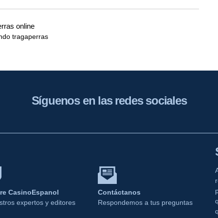
rras online
ando tragaperras
Síguenos en las redes sociales
re CasinoEspanol
Contáctanos
tros expertos y editores
Respondemos a tus preguntas