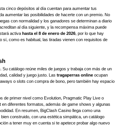
sta cinco depósitos al día cuentan para aumentar tus
da aumentar las posibilidades de hacerte con un premio. No
uegas con normalidad y los ganadores se determinan a diario
se acreditan al día siguiente, y la recompensa máxima puede
stará activa
hasta el 8 de enero de 2026
, por lo que hay
 sí, como es habitual, las tiradas vienen con requisitos de
ash
e. Su catálogo reúne miles de juegos y trabaja con más de un
dad, calidad y juego justo. Las
tragaperras online
ocupan
egaways o slots con compra de bono, pero también hay espacio
s de primer nivel como Evolution, Pragmatic Play Live o
rat en diferentes formatos, además de game shows y algunas
modidad. En resumen, BigClash Casino llega como una
 bien construido, con una estética simpática, un catálogo
ción a tener muy en cuenta si te apetece probar algo nuevo