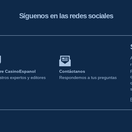
Síguenos en las redes sociales
re CasinoEspanol
Contáctanos
tros expertos y editores
Respondemos a tus preguntas