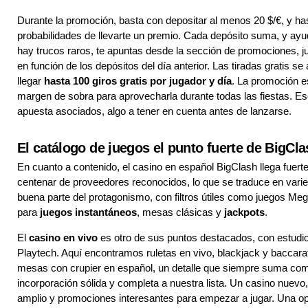
Durante la promoción, basta con depositar al menos 20 $/€, y ha
probabilidades de llevarte un premio. Cada depósito suma, y ayu
hay trucos raros, te apuntas desde la sección de promociones, j
en función de los depósitos del día anterior. Las tiradas gratis 
llegar
hasta 100 giros gratis por jugador y día
. La promoción e
margen de sobra para aprovecharla durante todas las fiestas. Eso
apuesta asociados, algo a tener en cuenta antes de lanzarse.
El catálogo de juegos el punto fuerte de BigCl
En cuanto a contenido, el casino en español BigClash llega fuert
centenar de proveedores reconocidos, lo que se traduce en varie
buena parte del protagonismo, con filtros útiles como juegos M
para
juegos instantáneos
, mesas clásicas y
jackpots
.
El
casino en vivo
es otro de sus puntos destacados, con estudio
Playtech. Aquí encontramos ruletas en vivo, blackjack y bacca
mesas con crupier en español, un detalle que siempre suma co
incorporación sólida y completa a nuestra lista. Un casino nuevo,
amplio y promociones interesantes para empezar a jugar. Una op