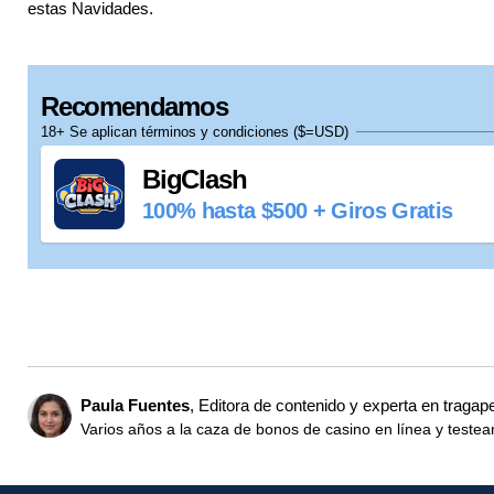
estas Navidades.
Recomendamos
18+ Se aplican términos y condiciones ($=USD)
BigClash
100% hasta $500 + Giros Gratis
Paula Fuentes
Editora de contenido y experta en tragape
Varios años a la caza de bonos de casino en línea y teste