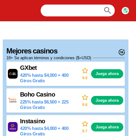
Mejores casinos
18+ Se aplican términos y condiciones ($=USD)
GXbet
Juega ahora
420% hasta $4,000 + 400
9.9
Giros Gratis
Boho Casino
Juega ahora
225% hasta $6,500 + 225
9.8
Giros Gratis
Instasino
Juega ahora
420% hasta $4,000 + 400
9.7
Giros Gratis