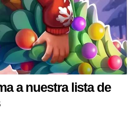
a a nuestra lista de
s