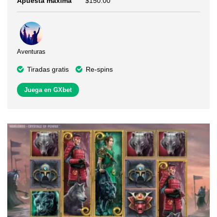
Apuesta máxima
$150.00
Aventuras
Tiradas gratis
Re-spins
Juega en GXbet