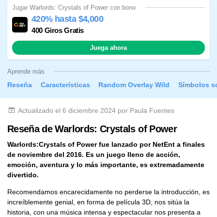
Jugar Warlords: Crystals of Power con bono
420% hasta $4,000
400 Giros Gratis
Juega ahora
Aprende más
Reseña
Características
Random Overlay Wild
Símbolos sc
Actualizado el 6 diciembre 2024 por Paula Fuentes
Reseña de Warlords: Crystals of Power
Warlords:Crystals of Power fue lanzado por NetEnt a finales
de noviembre del 2016. Es un juego lleno de acción,
emoción, aventura y lo más importante, es extremadamente
divertido.
Recomendamos encarecidamente no perderse la introducción, es
increíblemente genial, en forma de película 3D, nos sitúa la
historia, con una música intensa y espectacular nos presenta a