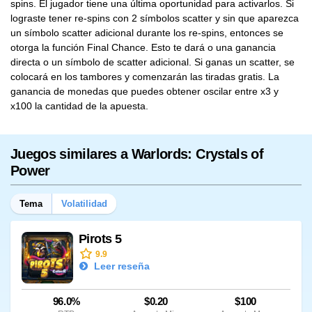
spins. El jugador tiene una última oportunidad para activarlos. Si
lograste tener re-spins con 2 símbolos scatter y sin que aparezca
un símbolo scatter adicional durante los re-spins, entonces se
otorga la función Final Chance. Esto te dará o una ganancia
directa o un símbolo de scatter adicional. Si ganas un scatter, se
colocará en los tambores y comenzarán las tiradas gratis. La
ganancia de monedas que puedes obtener oscilar entre x3 y
x100 la cantidad de la apuesta.
Juegos similares a Warlords: Crystals of
Power
Tema
Volatilidad
Pirots 5
9.9
Leer reseña
96.0%
$0.20
$100