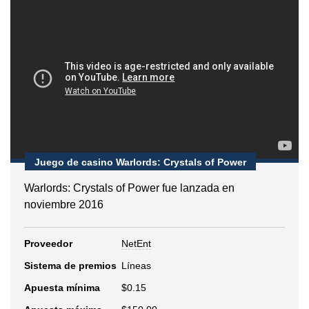
Juego de casino Warlords: Crystals of Power
Warlords: Crystals of Power fue lanzada en
noviembre 2016
Proveedor
NetEnt
Sistema de premios
Líneas
Apuesta mínima
$0.15