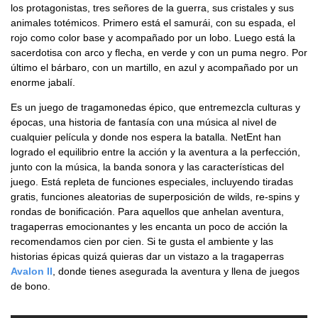
los protagonistas, tres señores de la guerra, sus cristales y sus
animales totémicos. Primero está el samurái, con su espada, el
rojo como color base y acompañado por un lobo. Luego está la
sacerdotisa con arco y flecha, en verde y con un puma negro. Por
último el bárbaro, con un martillo, en azul y acompañado por un
enorme jabalí.
Es un juego de tragamonedas épico, que entremezcla culturas y
épocas, una historia de fantasía con una música al nivel de
cualquier película y donde nos espera la batalla. NetEnt han
logrado el equilibrio entre la acción y la aventura a la perfección,
junto con la música, la banda sonora y las características del
juego. Está repleta de funciones especiales, incluyendo tiradas
gratis, funciones aleatorias de superposición de wilds, re-spins y
rondas de bonificación. Para aquellos que anhelan aventura,
tragaperras emocionantes y les encanta un poco de acción la
recomendamos cien por cien. Si te gusta el ambiente y las
historias épicas quizá quieras dar un vistazo a la tragaperras
Avalon II
, donde tienes asegurada la aventura y llena de juegos
de bono.