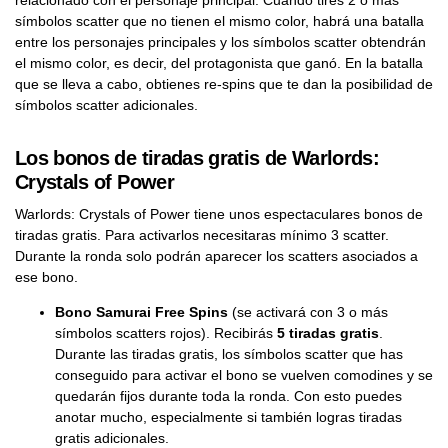
relacionado con el personaje principal. Cuando tires 2 o más
símbolos scatter que no tienen el mismo color, habrá una batalla
entre los personajes principales y los símbolos scatter obtendrán
el mismo color, es decir, del protagonista que ganó. En la batalla
que se lleva a cabo, obtienes re-spins que te dan la posibilidad de
símbolos scatter adicionales.
Los bonos de tiradas gratis de Warlords:
Crystals of Power
Warlords: Crystals of Power tiene unos espectaculares bonos de
tiradas gratis. Para activarlos necesitaras mínimo 3 scatter.
Durante la ronda solo podrán aparecer los scatters asociados a
ese bono.
Bono Samurai Free Spins
(se activará con 3 o más
símbolos scatters rojos). Recibirás
5 tiradas gratis
.
Durante las tiradas gratis, los símbolos scatter que has
conseguido para activar el bono se vuelven comodines y se
quedarán fijos durante toda la ronda. Con esto puedes
anotar mucho, especialmente si también logras tiradas
gratis adicionales.