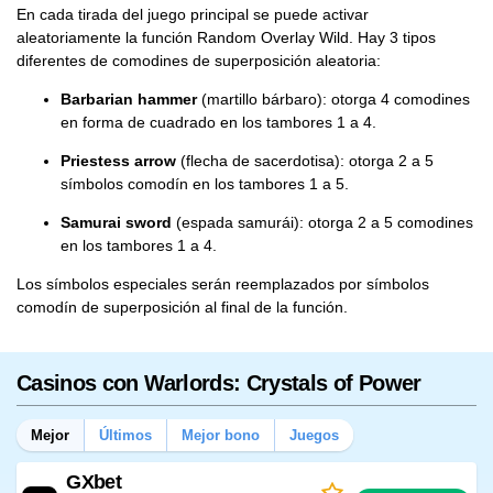
En cada tirada del juego principal se puede activar
aleatoriamente la función Random Overlay Wild. Hay 3 tipos
diferentes de comodines de superposición aleatoria:
Barbarian hammer
(martillo bárbaro): otorga 4 comodines
en forma de cuadrado en los tambores 1 a 4.
Priestess arrow
(flecha de sacerdotisa): otorga 2 a 5
símbolos comodín en los tambores 1 a 5.
Samurai sword
(espada samurái): otorga 2 a 5 comodines
en los tambores 1 a 4.
Los símbolos especiales serán reemplazados por símbolos
comodín de superposición al final de la función.
Casinos con Warlords: Crystals of Power
Mejor
Últimos
Mejor bono
Juegos
GXbet