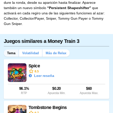
dure la ronda, desde su aparición hasta finalizar. Aparece
también un nuevo símbolo
“Persistent Shapeshifter”
que
activará en cada regiro una de las siguientes funciones al azar:
Collector, Collector/Payer, Sniper, Tommy Gun Payer o Tommy
Gun Sniper.
Juegos similares a Money Train 3
Tema
Volatilidad
Más de Relax
Spice
8.5
Leer reseña
96.1%
$0.20
$60
RTP
Apuesta Min.
Apuesta Max.
Tombstone Begins
9.7