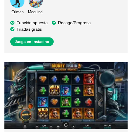
Crimen
Maquinal
Función apuesta
Recoge/Progresa
Tiradas gratis
Juega en Instasino