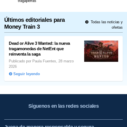
tragaperras
Últimos editoriales para
Todas las noticias y
Money Train 3
ofertas
Dead or Alive 3 Wanted: la nueva
tragamonedas de NetEnt que
reinventa la saga
Publicado por Paula Fuentes, 28 marzo
2026
Seguir leyendo
Síguenos en las redes sociales
Juega de manera responsable y segura