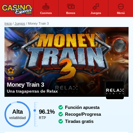
Casinos
Bonos
Juegos
Menú
Inicio
Juegos
Money Train 3
9.3
Money Train 3
Una tragaperras de Relax
Función apuesta
Alta
96.1%
Recoge/Progresa
volatilidad
RTP
Tiradas gratis