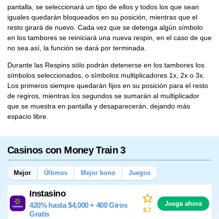
pantalla, se seleccionará un tipo de ellos y todos los que sean
iguales quedarán bloqueados en su posición, mientras que el
resto girará de nuevo. Cada vez que se detenga algún símbolo
en los tambores se reiniciará una nueva respin, en el caso de que
no sea así, la función se dará por terminada.
Durante las Respins sólo podrán detenerse en los tambores los
símbolos seleccionados, o símbolos multiplicadores 1x, 2x o 3x.
Los primeros siempre quedarán fijos en su posición para el resto
de regiros, mientras los segundos se sumarán al multiplicador
que se muestra en pantalla y desaparecerán, dejando más
espacio libre.
Casinos con Money Train 3
Mejor
Últimos
Mejor bono
Juegos
Instasino
Juega ahora
420% hasta $4,000 + 400 Giros
8.7
Gratis