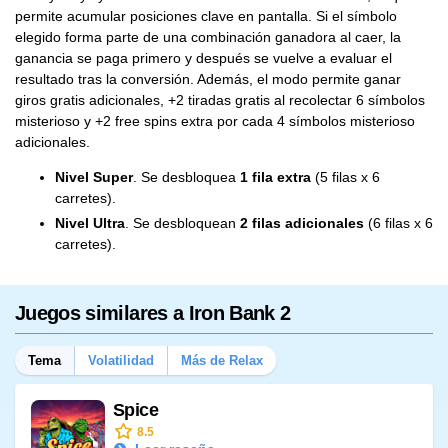
permite acumular posiciones clave en pantalla. Si el símbolo
elegido forma parte de una combinación ganadora al caer, la
ganancia se paga primero y después se vuelve a evaluar el
resultado tras la conversión. Además, el modo permite ganar
giros gratis adicionales, +2 tiradas gratis al recolectar 6 símbolos
misterioso y +2 free spins extra por cada 4 símbolos misterioso
adicionales.
Nivel Super
. Se desbloquea
1 fila extra
(5 filas x 6
carretes).
Nivel Ultra
. Se desbloquean
2 filas adicionales
(6 filas x 6
carretes).
Juegos similares a Iron Bank 2
Tema
Volatilidad
Más de Relax
Spice
8.5