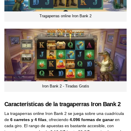
Tragaperras online Iron Bank 2
Iron Bank 2 - Tiradas Gratis
Características de la tragaperras Iron Bank 2
La tragaperras online Iron Bank 2 se juega sobre una cuadrícula
de
6 carretes y 4 filas
, ofreciendo
4.096 formas de ganar
en
cada giro. El rango de apuestas es bastante accesible, con