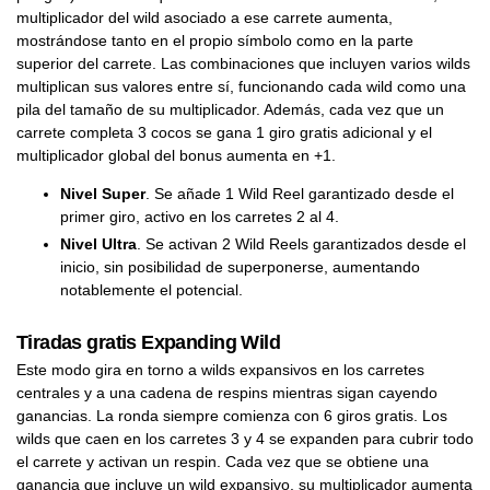
multiplicador del wild asociado a ese carrete aumenta,
mostrándose tanto en el propio símbolo como en la parte
superior del carrete. Las combinaciones que incluyen varios wilds
multiplican sus valores entre sí, funcionando cada wild como una
pila del tamaño de su multiplicador. Además, cada vez que un
carrete completa 3 cocos se gana 1 giro gratis adicional y el
multiplicador global del bonus aumenta en +1.
Nivel Super
. Se añade 1 Wild Reel garantizado desde el
primer giro, activo en los carretes 2 al 4.
Nivel Ultra
. Se activan 2 Wild Reels garantizados desde el
inicio, sin posibilidad de superponerse, aumentando
notablemente el potencial.
Tiradas gratis Expanding Wild
Este modo gira en torno a wilds expansivos en los carretes
centrales y a una cadena de respins mientras sigan cayendo
ganancias. La ronda siempre comienza con 6 giros gratis. Los
wilds que caen en los carretes 3 y 4 se expanden para cubrir todo
el carrete y activan un respin. Cada vez que se obtiene una
ganancia que incluye un wild expansivo, su multiplicador aumenta