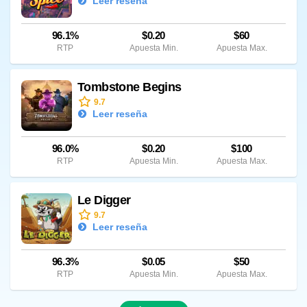
Leer reseña
96.1%
$0.20
$60
RTP
Apuesta Min.
Apuesta Max.
Tombstone Begins
9.7
Leer reseña
96.0%
$0.20
$100
RTP
Apuesta Min.
Apuesta Max.
Le Digger
9.7
Leer reseña
96.3%
$0.05
$50
RTP
Apuesta Min.
Apuesta Max.