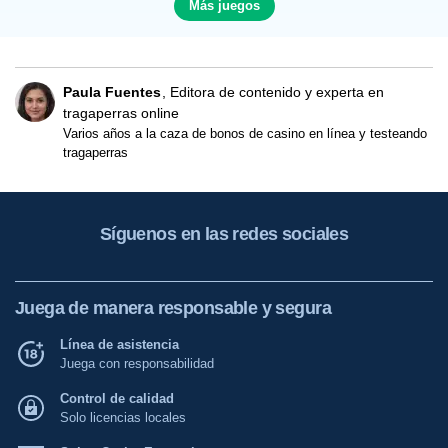
Más juegos
Paula Fuentes
Editora de contenido y experta en
tragaperras online
Varios años a la caza de bonos de casino en línea y testeando
tragaperras
Síguenos en las redes sociales
Juega de manera responsable y segura
Línea de asistencia
Juega con responsabilidad
Control de calidad
Solo licencias locales