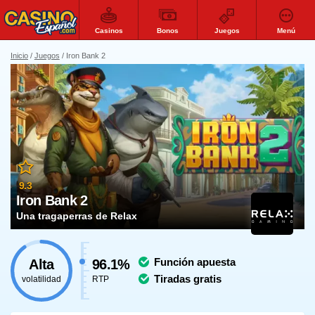
Casinos
Bonos
Juegos
Menú
Inicio
Juegos
Iron Bank 2
9.3
Iron Bank 2
Una tragaperras de Relax
Función apuesta
Alta
96.1%
Tiradas gratis
volatilidad
RTP