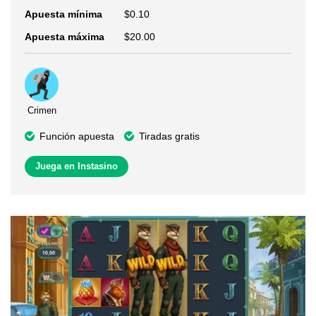
Apuesta mínima
$0.10
Apuesta máxima
$20.00
Crimen
Función apuesta
Tiradas gratis
Juega en Instasino