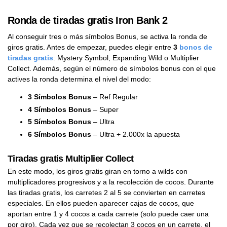
Ronda de tiradas gratis Iron Bank 2
Al conseguir tres o más símbolos Bonus, se activa la ronda de
giros gratis. Antes de empezar, puedes elegir entre
3
bonos de
tiradas gratis
: Mystery Symbol, Expanding Wild o Multiplier
Collect. Además, según el número de símbolos bonus con el que
actives la ronda determina el nivel del modo:
3 Símbolos Bonus
– Ref Regular
4 Símbolos Bonus
– Super
5 Símbolos Bonus
– Ultra
6 Símbolos Bonus
– Ultra + 2.000x la apuesta
Tiradas gratis Multiplier Collect
En este modo, los giros gratis giran en torno a wilds con
multiplicadores progresivos y a la recolección de cocos. Durante
las tiradas gratis, los carretes 2 al 5 se convierten en carretes
especiales. En ellos pueden aparecer cajas de cocos, que
aportan entre 1 y 4 cocos a cada carrete (solo puede caer una
por giro). Cada vez que se recolectan 3 cocos en un carrete, el