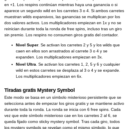
en +1. Los respins continúan mientras haya una ganancia o si
aparece un segundo wild en los carretes 3 o 4. Si ambos carretes
muestran wilds expansivos, las ganancias se multiplican por los
dos valores activos. Los multiplicadores empiezan en 1x y no se
reinician durante toda la ronda de free spins, incluso tras un giro
sin premio. Los respins no consumen giros gratis del contador.
Nivel Super
. Se activan los carretes 2 y 5 y los wilds que
caen en ellos son arrastrados al carrete 3 o 4 y se
expanden. Los multiplicadores empiezan en 3x.
Nivel Ultra
. Se activan los carretes 1, 2, 5 y 6 y cualquier
wild en estos carretes se desplaza al 3 o 4 y se expande.
Los multiplicadores empiezan en 6x.
Tiradas gratis Mystery Symbol
Este modo se basa en un símbolo misterioso persistente que se
selecciona antes de empezar los giros gratis y se mantiene activo
durante toda la ronda. La ronda se inicia con 6 free spins. Cada
vez que este símbolo misterioso cae en los carretes 2 al 6, se
queda fijado como sticky mystery symbol. Tras cada giro, todos
los mystery symbols se revelan como el mismo símbolo, lo que