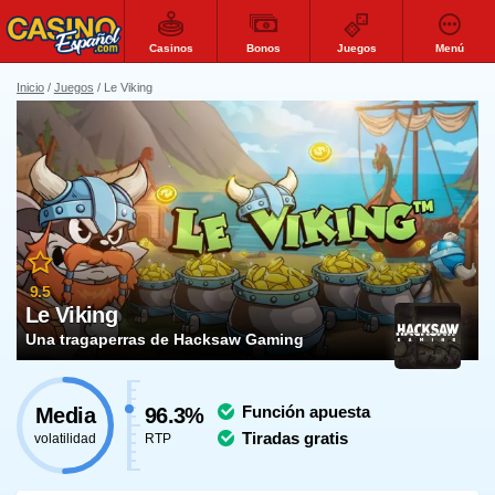
Casinos
Bonos
Juegos
Menú
Inicio
Juegos
Le Viking
9.5
Le Viking
Una tragaperras de Hacksaw Gaming
Función apuesta
Media
96.3%
Tiradas gratis
volatilidad
RTP