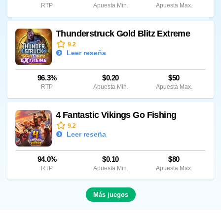
RTP
Apuesta Min.
Apuesta Max.
Thunderstruck Gold Blitz Extreme
9.2
Leer reseña
96.3%
$0.20
$50
RTP
Apuesta Min.
Apuesta Max.
4 Fantastic Vikings Go Fishing
9.2
Leer reseña
94.0%
$0.10
$80
RTP
Apuesta Min.
Apuesta Max.
Más juegos