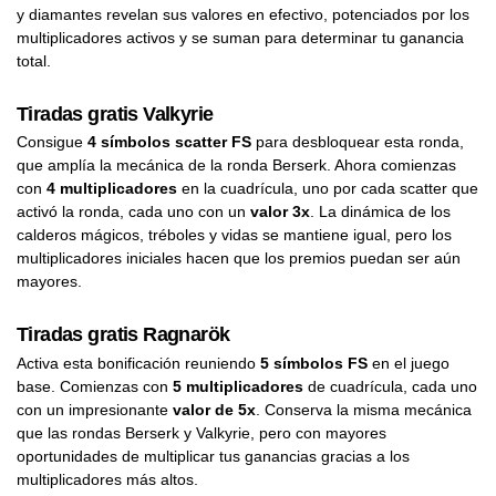
y diamantes revelan sus valores en efectivo, potenciados por los
multiplicadores activos y se suman para determinar tu ganancia
total.
Tiradas gratis Valkyrie
Consigue
4 símbolos scatter FS
para desbloquear esta ronda,
que amplía la mecánica de la ronda Berserk. Ahora comienzas
con
4 multiplicadores
en la cuadrícula, uno por cada scatter que
activó la ronda, cada uno con un
valor 3x
. La dinámica de los
calderos mágicos, tréboles y vidas se mantiene igual, pero los
multiplicadores iniciales hacen que los premios puedan ser aún
mayores.
Tiradas gratis Ragnarök
Activa esta bonificación reuniendo
5 símbolos FS
en el juego
base. Comienzas con
5 multiplicadores
de cuadrícula, cada uno
con un impresionante
valor de 5x
. Conserva la misma mecánica
que las rondas Berserk y Valkyrie, pero con mayores
oportunidades de multiplicar tus ganancias gracias a los
multiplicadores más altos.