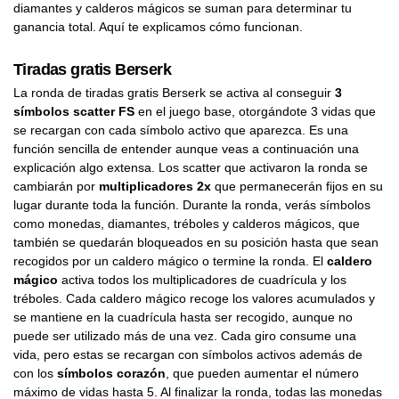
diamantes y calderos mágicos se suman para determinar tu
ganancia total. Aquí te explicamos cómo funcionan.
Tiradas gratis Berserk
La ronda de tiradas gratis Berserk se activa al conseguir
3
símbolos scatter FS
en el juego base, otorgándote 3 vidas que
se recargan con cada símbolo activo que aparezca. Es una
función sencilla de entender aunque veas a continuación una
explicación algo extensa. Los scatter que activaron la ronda se
cambiarán por
multiplicadores 2x
que permanecerán fijos en su
lugar durante toda la función. Durante la ronda, verás símbolos
como monedas, diamantes, tréboles y calderos mágicos, que
también se quedarán bloqueados en su posición hasta que sean
recogidos por un caldero mágico o termine la ronda. El
caldero
mágico
activa todos los multiplicadores de cuadrícula y los
tréboles. Cada caldero mágico recoge los valores acumulados y
se mantiene en la cuadrícula hasta ser recogido, aunque no
puede ser utilizado más de una vez. Cada giro consume una
vida, pero estas se recargan con símbolos activos además de
con los
símbolos corazón
, que pueden aumentar el número
máximo de vidas hasta 5. Al finalizar la ronda, todas las monedas