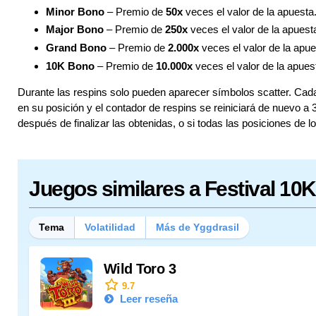
Minor Bono
– Premio de
50x
veces el valor de la apuesta
Major Bono
– Premio de
250x
veces el valor de la apuest
Grand Bono
– Premio de
2.000x
veces el valor de la apue
10K Bono
– Premio de
10.000x
veces el valor de la apues
Durante las respins solo pueden aparecer símbolos scatter. Cad
en su posición y el contador de respins se reiniciará de nuevo a
después de finalizar las obtenidas, o si todas las posiciones de
Juegos similares a Festival 10
Tema
Volatilidad
Más de Yggdrasil
Wild Toro 3
9.7
Leer reseña