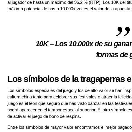
al jugador de hasta un máximo del 96,2 % (RTP). Los 10K del títu
máxima potencial de hasta 10.000x veces el valor de la apuesta.
10K – Los 10.000x de su ganan
formas de 
Los símbolos de la tragaperras e
Los símbolos especiales del juego y los de alto valor se han insp
cultura china tanto para celebrar sus festivales o atraer la felici
juego es el león que seguro que has visto danzar en las festival
podrá aparecer en el tambor especial superior. El otro símbolo es
de activar el juego de bono de respins.
Entre los símbolos de mayor valor encontramos el mejor pagado