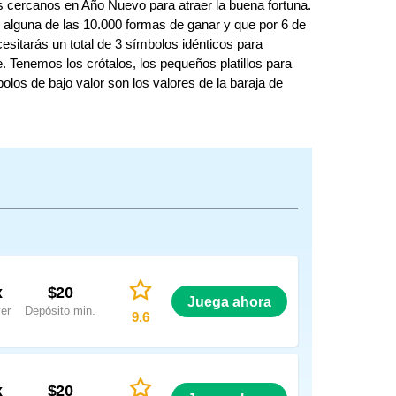
 cercanos en Año Nuevo para atraer la buena fortuna.
n alguna de las 10.000 formas de ganar y que por 6 de
esitarás un total de 3 símbolos idénticos para
 Tenemos los crótalos, los pequeños platillos para
bolos de bajo valor son los valores de la baraja de
x
$20
Juega ahora
ver
Depósito min.
9.6
x
$20