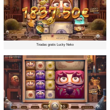
Tiradas gratis Lucky Neko