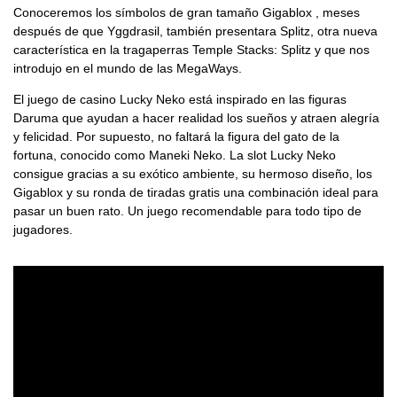
Conoceremos los símbolos de gran tamaño Gigablox , meses
después de que Yggdrasil, también presentara Splitz, otra nueva
característica en la tragaperras Temple Stacks: Splitz y que nos
introdujo en el mundo de las MegaWays.
El juego de casino Lucky Neko está inspirado en las figuras
Daruma que ayudan a hacer realidad los sueños y atraen alegría
y felicidad. Por supuesto, no faltará la figura del gato de la
fortuna, conocido como Maneki Neko. La slot Lucky Neko
consigue gracias a su exótico ambiente, su hermoso diseño, los
Gigablox y su ronda de tiradas gratis una combinación ideal para
pasar un buen rato. Un juego recomendable para todo tipo de
jugadores.