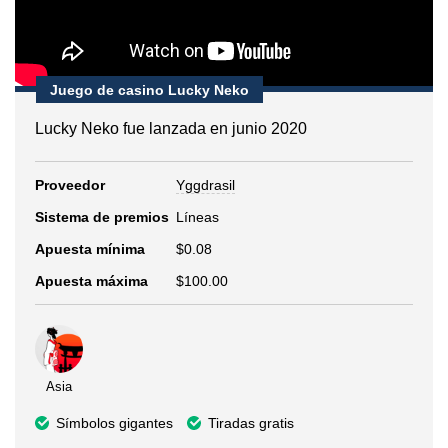
Juego de casino Lucky Neko
Lucky Neko fue lanzada en junio 2020
Proveedor
Yggdrasil
Sistema de premios
Líneas
Apuesta mínima
$0.08
Apuesta máxima
$100.00
Asia
Símbolos gigantes
Tiradas gratis