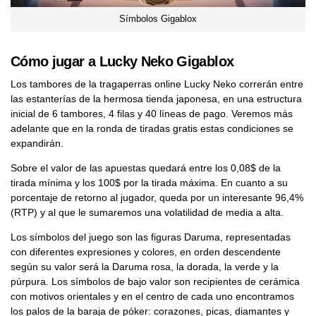
Símbolos Gigablox
Cómo jugar a Lucky Neko Gigablox
Los tambores de la tragaperras online Lucky Neko correrán entre
las estanterías de la hermosa tienda japonesa, en una estructura
inicial de 6 tambores, 4 filas y 40 líneas de pago. Veremos más
adelante que en la ronda de tiradas gratis estas condiciones se
expandirán.
Sobre el valor de las apuestas quedará entre los 0,08$ de la
tirada mínima y los 100$ por la tirada máxima. En cuanto a su
porcentaje de retorno al jugador, queda por un interesante 96,4%
(RTP) y al que le sumaremos una volatilidad de media a alta.
Los símbolos del juego son las figuras Daruma, representadas
con diferentes expresiones y colores, en orden descendente
según su valor será la Daruma rosa, la dorada, la verde y la
púrpura. Los símbolos de bajo valor son recipientes de cerámica
con motivos orientales y en el centro de cada uno encontramos
los palos de la baraja de póker: corazones, picas, diamantes y