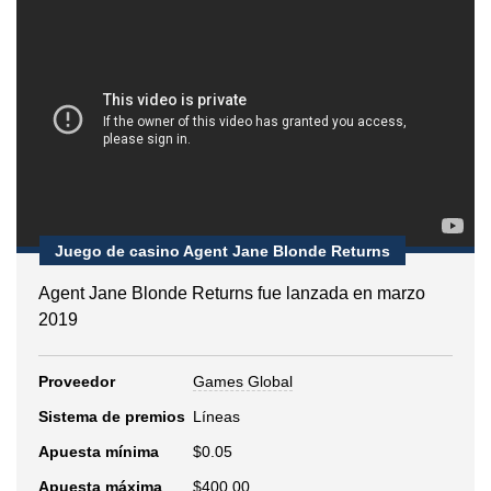
Juego de casino Agent Jane Blonde Returns
Agent Jane Blonde Returns fue lanzada en marzo
2019
Proveedor
Games Global
Sistema de premios
Líneas
Apuesta mínima
$0.05
Apuesta máxima
$400.00