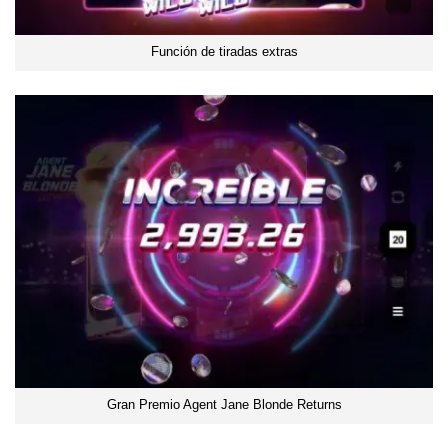
Función de tiradas extras
Gran Premio Agent Jane Blonde Returns