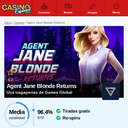
Casinos
Bonos
Juegos
Menú
Inicio
Juegos
Agent Jane Blonde Returns
9.2
Agent Jane Blonde Returns
Una tragaperras de Games Global
Tiradas gratis
Media
96.4%
Re-spins
volatilidad
RTP