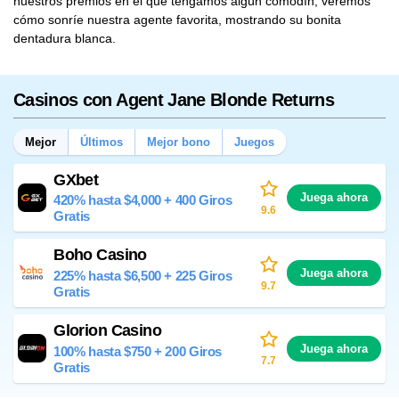
nuestros premios en el que tengamos algún comodín, veremos
cómo sonríe nuestra agente favorita, mostrando su bonita
dentadura blanca.
Casinos con Agent Jane Blonde Returns
Mejor
Últimos
Mejor bono
Juegos
GXbet
Juega ahora
420% hasta $4,000 + 400 Giros
9.6
Gratis
Boho Casino
Juega ahora
225% hasta $6,500 + 225 Giros
9.7
Gratis
Glorion Casino
Juega ahora
100% hasta $750 + 200 Giros
7.7
Gratis