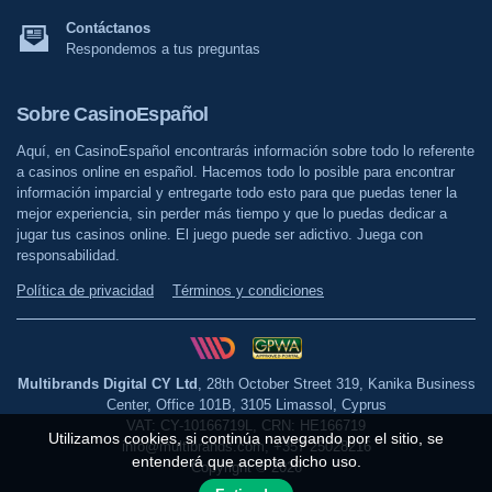
Contáctanos
Respondemos a tus preguntas
Sobre CasinoEspañol
Aquí, en CasinoEspañol encontrarás información sobre todo lo referente
a casinos online en español. Hacemos todo lo posible para encontrar
información imparcial y entregarte todo esto para que puedas tener la
mejor experiencia, sin perder más tiempo y que lo puedas dedicar a
jugar tus casinos online. El juego puede ser adictivo. Juega con
responsabilidad.
Política de privacidad
Términos y condiciones
Multibrands Digital CY Ltd
, 28th October Street 319, Kanika Business
Center, Office 101B, 3105 Limassol, Cyprus
VAT: CY-10166719L, CRN: HE166719
Utilizamos cookies, si continúa navegando por el sitio, se
info@multibrands.com, +357 25028216
entenderá que acepta dicho uso.
Copyright © 2026