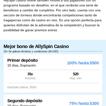
AllySpin casino online también motiva a sus jugadores con un
programa basado en desafíos, en el que recibirás una serie de
beneficios a cambio de cumplirlos. Por otro lado, cuenta con una
sección de torneos donde encontrarás competiciones tanto de
tragaperras como de casino en vivo. Es una opción perfecta para
quienes disfrutan de la adrenalina de la competición y buscan la
posibilidad de ganar premios extras.
Mejor bono de AllySpin Casino
18+ Se aplican términos y condiciones ($=USD)
Primer depósito
100% hasta $500
10 días, Expiración
35x
$20
Rollover
Dep. mín.
Depósito óptimo: $500.
Segundo depósito
75% hasta $300
10 días, Expiración