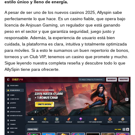
estilo único y lleno de energía.
A pesar de ser uno de los nuevos casinos 2025, Allyspin sabe
perfectamente lo que hace. Es un casino fiable, que opera bajo
licencia de Anjouan Gaming, un regulador que está ganando
peso en el sector y que garantiza seguridad, juego justo y
responsable. Además, la experiencia de usuario está bien
cuidada, la plataforma es clara, intuitiva y totalmente optimizada
para móviles. Si a esto le sumamos un buen repertorio de bonos,
torneos y un Club VIP, tenemos un casino que promete y mucho.
Sigue leyendo nuestra completa reseña y descubre todo lo que
AllySpin tiene para ofrecerte.