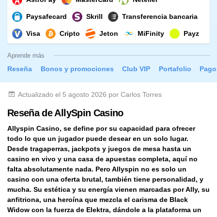
Paysafecard
Skrill
Transferencia bancaria
Visa
Cripto
Jeton
MiFinity
Payz
Aprende más
Reseña
Bonos y promociones
Club VIP
Portafolio
Pago
Actualizado el 5 agosto 2026 por Carlos Torres
Reseña de AllySpin Casino
Allyspin Casino, se define por su capacidad para ofrecer
todo lo que un jugador puede desear en un solo lugar.
Desde tragaperras, jackpots y juegos de mesa hasta un
casino en vivo y una casa de apuestas completa, aquí no
falta absolutamente nada. Pero Allyspin no es solo un
casino con una oferta brutal, también tiene personalidad, y
mucha. Su estética y su energía vienen marcadas por Ally, su
anfitriona, una heroína que mezcla el carisma de Black
Widow con la fuerza de Elektra, dándole a la plataforma un