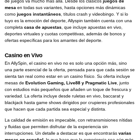
de juegos va mucho más allá. Desde los clásicos
juegos de
mesa
en todas sus variantes, hasta opciones más dinámicas
como
juegos instantáneos
, títulos crash y videobingo. Y si lo
tuyo es la emoción del deporte, Allyspin también cuenta con una
completa
casa de apuestas
, que incluye apuestas en vivo,
deportes virtuales y cuotas competitivas, además de bonos y
ofertas específicas para los amantes del deporte.
Casino en Vivo
En AllySpin, el casino en vivo no es solo una opción más, sino
una parte esencial de la oferta, pensada para que cada sesión se
sienta tan real como estar en un casino físico. Su oferta incluye
mesas de
Evolution Gaming, Live88 y Pragmatic Live
, junto
con estudios más pequeños que añaden un toque de frescura y
variedad. La oferta incluye desde ruletas en vivo, baccarat y
blackjack hasta game shows dirigidos por crupieres profesionales
que hacen que cada partida sea especial y distinta.
La calidad de emisión es impecable, con retransmisiones nítidas
y fluidas que permiten disfrutar de la experiencia sin
interrupciones. Un detalle a destacar es que encontrarás
varias
mesas en español
, lo que hace que la experiencia sea aún más