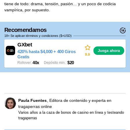
tiene de todo: drama, tensión, pasión… y un poco de codicia
vampírica, por supuesto.
Recomendamos
18+ Se aplican términos y condiciones ($=USD)
GXbet
Juega ahora
420% hasta $4,000 + 400 Giros
9.9
Gratis
40x
$20
Rollover
Depósito min.
Paula Fuentes
Editora de contenido y experta en
tragaperras online
Varios años a la caza de bonos de casino en línea y testeando
tragaperras