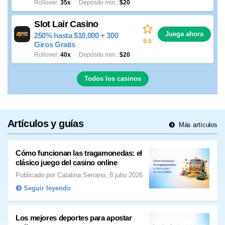
Rollover
35x
Depósito min.
$20
Slot Lair Casino
Juega ahora
250% hasta $10,000 + 300
9.5
Giros Gratis
Rollover
40x
Depósito min.
$20
Todos los casinos
Artículos y guías
Más artículos
Cómo funcionan las tragamonedas: el
clásico juego del casino online
Publicado por Catalina Serrano, 8 julio 2026
Seguir leyendo
Los mejores deportes para apostar