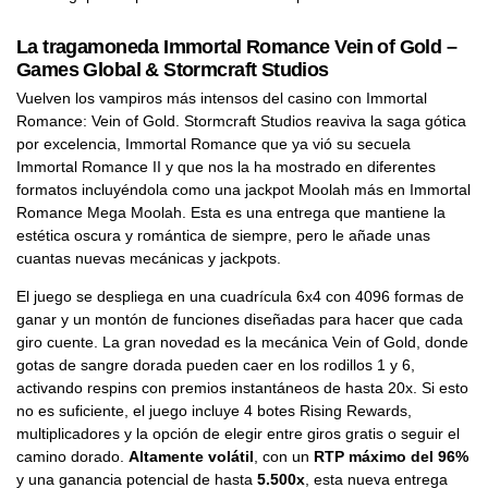
La tragamoneda Immortal Romance Vein of Gold –
Games Global & Stormcraft Studios
Vuelven los vampiros más intensos del casino con Immortal
Romance: Vein of Gold. Stormcraft Studios reaviva la saga gótica
por excelencia, Immortal Romance que ya vió su secuela
Immortal Romance II y que nos la ha mostrado en diferentes
formatos incluyéndola como una jackpot Moolah más en Immortal
Romance Mega Moolah. Esta es una entrega que mantiene la
estética oscura y romántica de siempre, pero le añade unas
cuantas nuevas mecánicas y jackpots.
El juego se despliega en una cuadrícula 6x4 con 4096 formas de
ganar y un montón de funciones diseñadas para hacer que cada
giro cuente. La gran novedad es la mecánica Vein of Gold, donde
gotas de sangre dorada pueden caer en los rodillos 1 y 6,
activando respins con premios instantáneos de hasta 20x. Si esto
no es suficiente, el juego incluye 4 botes Rising Rewards,
multiplicadores y la opción de elegir entre giros gratis o seguir el
camino dorado.
Altamente volátil
, con un
RTP máximo del 96%
y una ganancia potencial de hasta
5.500x
, esta nueva entrega