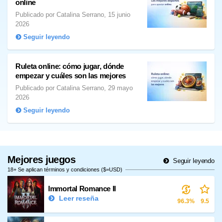
online
Publicado por Catalina Serrano, 15 junio
2026
Seguir leyendo
Ruleta online: cómo jugar, dónde
empezar y cuáles son las mejores
Publicado por Catalina Serrano, 29 mayo
2026
Seguir leyendo
Mejores juegos
Seguir leyendo
18+ Se aplican términos y condiciones ($=USD)
Immortal Romance II
Leer reseña
96.3%
9.5