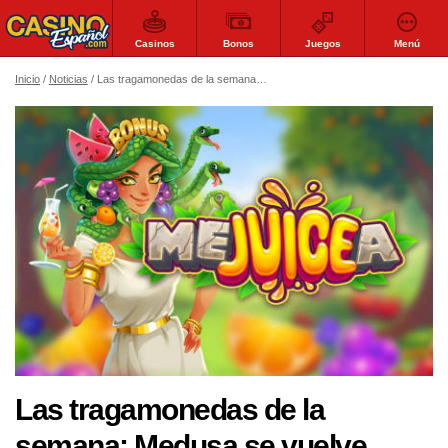
Casinos
Bonos
Juegos
Menú
Inicio
Noticias
Las tragamonedas de la semana: Medusa se vuelve frutal y los vampiros buscan oro
Las tragamonedas de la
semana: Medusa se vuelve