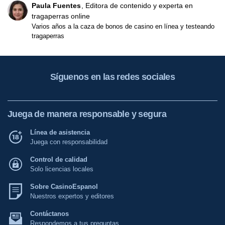
Paula Fuentes
Editora de contenido y experta en
tragaperras online
Varios años a la caza de bonos de casino en línea y testeando
tragaperras
Síguenos en las redes sociales
Juega de manera responsable y segura
Línea de asistencia
Juega con responsabilidad
Control de calidad
Solo licencias locales
Sobre CasinoEspanol
Nuestros expertos y editores
Contáctanos
Respondemos a tus preguntas