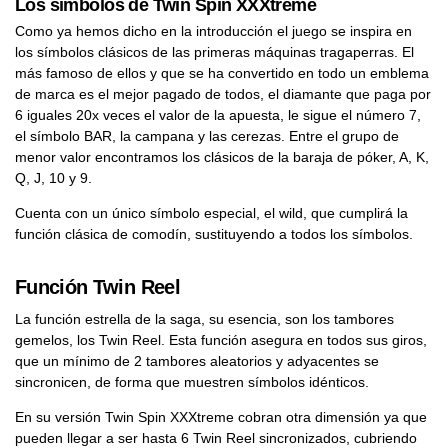
Los símbolos de Twin Spin XXXtreme
Como ya hemos dicho en la introducción el juego se inspira en
los símbolos clásicos de las primeras máquinas tragaperras. El
más famoso de ellos y que se ha convertido en todo un emblema
de marca es el mejor pagado de todos, el diamante que paga por
6 iguales 20x veces el valor de la apuesta, le sigue el número 7,
el símbolo BAR, la campana y las cerezas. Entre el grupo de
menor valor encontramos los clásicos de la baraja de póker, A, K,
Q, J, 10 y 9.
Cuenta con un único símbolo especial, el wild, que cumplirá la
función clásica de comodín, sustituyendo a todos los símbolos.
Función Twin Reel
La función estrella de la saga, su esencia, son los tambores
gemelos, los Twin Reel. Esta función asegura en todos sus giros,
que un mínimo de 2 tambores aleatorios y adyacentes se
sincronicen, de forma que muestren símbolos idénticos.
En su versión Twin Spin XXXtreme cobran otra dimensión ya que
pueden llegar a ser hasta 6 Twin Reel sincronizados, cubriendo