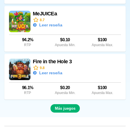
MeJUICEa
8.7
Leer reseña
94.2%
$0.10
$100
RTP
Apuesta Min.
Apuesta Max.
Fire in the Hole 3
9.8
Leer reseña
96.1%
$0.20
$100
RTP
Apuesta Min.
Apuesta Max.
Más juegos