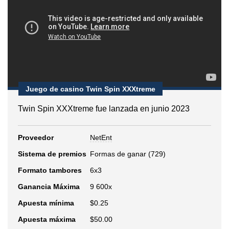
Juego de casino Twin Spin XXXtreme
Twin Spin XXXtreme fue lanzada en junio 2023
Proveedor
NetEnt
Sistema de premios
Formas de ganar (729)
Formato tambores
6x3
Ganancia Máxima
9 600x
Apuesta mínima
$0.25
Apuesta máxima
$50.00