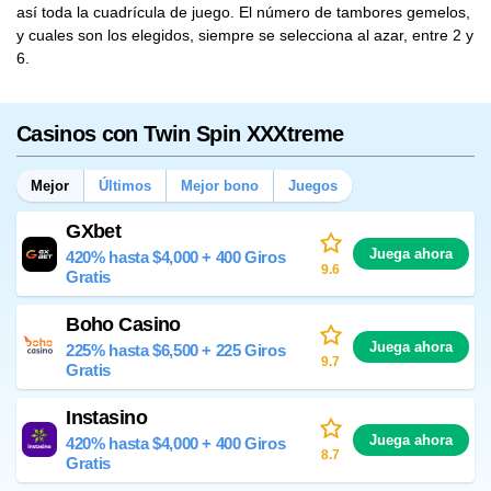
así toda la cuadrícula de juego. El número de tambores gemelos,
y cuales son los elegidos, siempre se selecciona al azar, entre 2 y
6.
Casinos con Twin Spin XXXtreme
Mejor
Últimos
Mejor bono
Juegos
GXbet
Juega ahora
420% hasta $4,000 + 400 Giros
9.6
Gratis
Boho Casino
Juega ahora
225% hasta $6,500 + 225 Giros
9.7
Gratis
Instasino
Juega ahora
420% hasta $4,000 + 400 Giros
8.7
Gratis