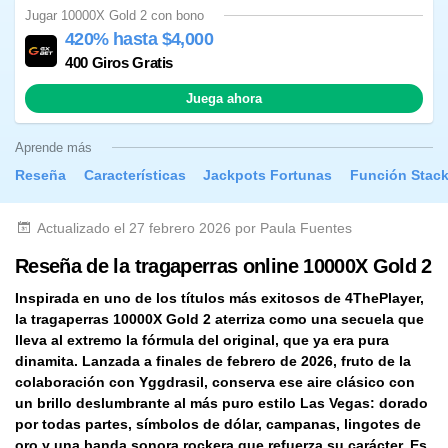
Jugar 10000X Gold 2 con bono
420% hasta $4,000
400 Giros Gratis
Juega ahora
Aprende más
Reseña
Características
Jackpots Fortunas
Función Stac
Actualizado el 27 febrero 2026 por Paula Fuentes
Reseña de la tragaperras online 10000X Gold 2
Inspirada en uno de los títulos más exitosos de 4ThePlayer,
la tragaperras 10000X Gold 2 aterriza como una secuela que
lleva al extremo la fórmula del original, que ya era pura
dinamita. Lanzada a finales de febrero de 2026, fruto de la
colaboración con Yggdrasil, conserva ese aire clásico con
un brillo deslumbrante al más puro estilo Las Vegas: dorado
por todas partes, símbolos de dólar, campanas, lingotes de
oro y una banda sonora rockera que refuerza su carácter. Es