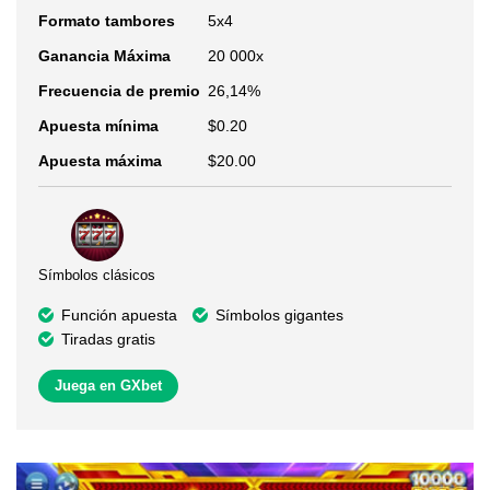
Formato tambores
5x4
Ganancia Máxima
20 000x
Frecuencia de premio
26,14%
Apuesta mínima
$0.20
Apuesta máxima
$20.00
Símbolos clásicos
Función apuesta
Símbolos gigantes
Tiradas gratis
Juega en GXbet