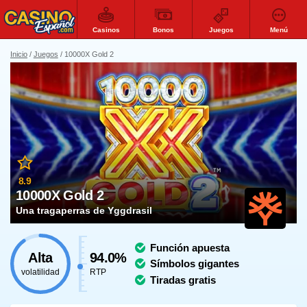
Casinos
Bonos
Juegos
Menú
Inicio
Juegos
10000X Gold 2
8.9
10000X Gold 2
Una tragaperras de Yggdrasil
Función apuesta
Alta
94.0%
Símbolos gigantes
volatilidad
RTP
Tiradas gratis