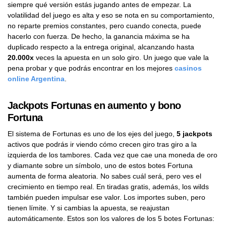
siempre qué versión estás jugando antes de empezar. La
volatilidad del juego es alta y eso se nota en su comportamiento,
no reparte premios constantes, pero cuando conecta, puede
hacerlo con fuerza. De hecho, la ganancia máxima se ha
duplicado respecto a la entrega original, alcanzando hasta
20.000x
veces la apuesta en un solo giro. Un juego que vale la
pena probar y que podrás encontrar en los mejores
casinos
online Argentina
.
Jackpots Fortunas en aumento y bono
Fortuna
El sistema de Fortunas es uno de los ejes del juego,
5 jackpots
activos que podrás ir viendo cómo crecen giro tras giro a la
izquierda de los tambores. Cada vez que cae una moneda de oro
y diamante sobre un símbolo, uno de estos botes Fortuna
aumenta de forma aleatoria. No sabes cuál será, pero ves el
crecimiento en tiempo real. En tiradas gratis, además, los wilds
también pueden impulsar ese valor. Los importes suben, pero
tienen límite. Y si cambias la apuesta, se reajustan
automáticamente. Estos son los valores de los 5 botes Fortunas: