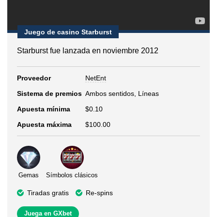
Juego de casino Starburst
Starburst fue lanzada en noviembre 2012
Proveedor
NetEnt
Sistema de premios
Ambos sentidos, Líneas
Apuesta mínima
$0.10
Apuesta máxima
$100.00
Gemas
Símbolos clásicos
Tiradas gratis
Re-spins
Juega en GXbet