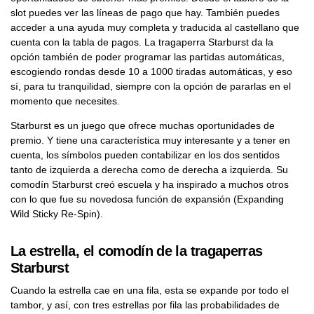
slot puedes ver las líneas de pago que hay. También puedes
acceder a una ayuda muy completa y traducida al castellano que
cuenta con la tabla de pagos. La tragaperra Starburst da la
opción también de poder programar las partidas automáticas,
escogiendo rondas desde 10 a 1000 tiradas automáticas, y eso
sí, para tu tranquilidad, siempre con la opción de pararlas en el
momento que necesites.
Starburst es un juego que ofrece muchas oportunidades de
premio. Y tiene una característica muy interesante y a tener en
cuenta, los símbolos pueden contabilizar en los dos sentidos
tanto de izquierda a derecha como de derecha a izquierda. Su
comodín Starburst creó escuela y ha inspirado a muchos otros
con lo que fue su novedosa función de expansión (Expanding
Wild Sticky Re-Spin).
La estrella, el comodín de la tragaperras
Starburst
Cuando la estrella cae en una fila, esta se expande por todo el
tambor, y así, con tres estrellas por fila las probabilidades de