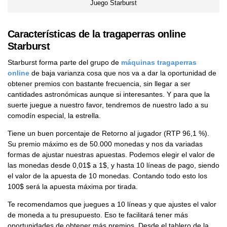
Juego Starburst
Características de la tragaperras online
Starburst
Starburst forma parte del grupo de
máquinas tragaperras
online
de baja varianza cosa que nos va a dar la oportunidad de
obtener premios con bastante frecuencia, sin llegar a ser
cantidades astronómicas aunque si interesantes. Y para que la
suerte juegue a nuestro favor, tendremos de nuestro lado a su
comodín especial, la estrella.
Tiene un buen porcentaje de Retorno al jugador (RTP 96,1 %).
Su premio máximo es de 50.000 monedas y nos da variadas
formas de ajustar nuestras apuestas. Podemos elegir el valor de
las monedas desde 0,01$ a 1$, y hasta 10 líneas de pago, siendo
el valor de la apuesta de 10 monedas. Contando todo esto los
100$ será la apuesta máxima por tirada.
Te recomendamos que juegues a 10 líneas y que ajustes el valor
de moneda a tu presupuesto. Eso te facilitará tener más
oportunidades de obtener más premios. Desde el tablero de la