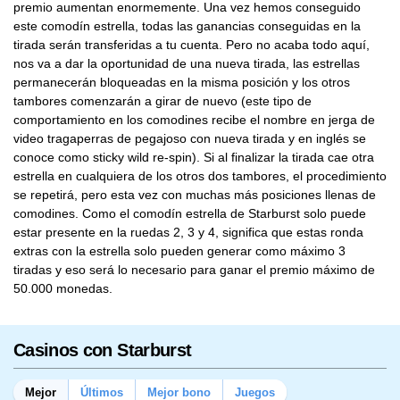
premio aumentan enormemente. Una vez hemos conseguido
este comodín estrella, todas las ganancias conseguidas en la
tirada serán transferidas a tu cuenta. Pero no acaba todo aquí,
nos va a dar la oportunidad de una nueva tirada, las estrellas
permanecerán bloqueadas en la misma posición y los otros
tambores comenzarán a girar de nuevo (este tipo de
comportamiento en los comodines recibe el nombre en jerga de
video tragaperras de pegajoso con nueva tirada y en inglés se
conoce como sticky wild re-spin). Si al finalizar la tirada cae otra
estrella en cualquiera de los otros dos tambores, el procedimiento
se repetirá, pero esta vez con muchas más posiciones llenas de
comodines. Como el comodín estrella de Starburst solo puede
estar presente en la ruedas 2, 3 y 4, significa que estas ronda
extras con la estrella solo pueden generar como máximo 3
tiradas y eso será lo necesario para ganar el premio máximo de
50.000 monedas.
Casinos con Starburst
Mejor
Últimos
Mejor bono
Juegos