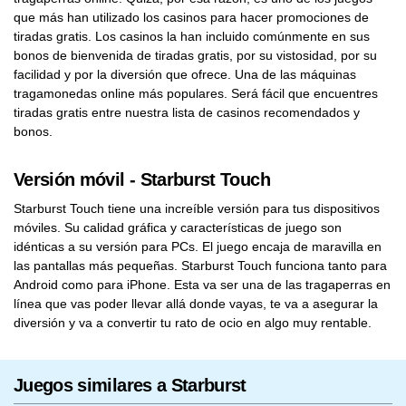
que más han utilizado los casinos para hacer promociones de
tiradas gratis. Los casinos la han incluido comúnmente en sus
bonos de bienvenida de tiradas gratis, por su vistosidad, por su
facilidad y por la diversión que ofrece. Una de las máquinas
tragamonedas online más populares. Será fácil que encuentres
tiradas gratis entre nuestra lista de casinos recomendados y
bonos.
Versión móvil - Starburst Touch
Starburst Touch tiene una increíble versión para tus dispositivos
móviles. Su calidad gráfica y características de juego son
idénticas a su versión para PCs. El juego encaja de maravilla en
las pantallas más pequeñas. Starburst Touch funciona tanto para
Android como para iPhone. Esta va ser una de las tragaperras en
línea que vas poder llevar allá donde vayas, te va a asegurar la
diversión y va a convertir tu rato de ocio en algo muy rentable.
Juegos similares a Starburst