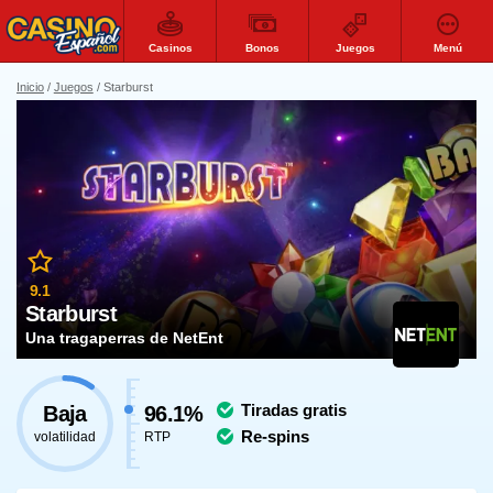
Casinos
Bonos
Juegos
Menú
Inicio
Juegos
Starburst
9.1
Starburst
Una tragaperras de NetEnt
Tiradas gratis
Baja
96.1%
Re-spins
volatilidad
RTP