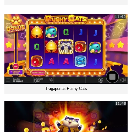
Tragaperras Pushy Cats