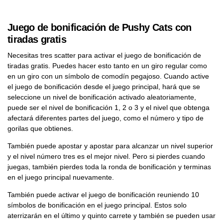
Juego de bonificación de Pushy Cats con
tiradas gratis
Necesitas tres scatter para activar el juego de bonificación de
tiradas gratis. Puedes hacer esto tanto en un giro regular como
en un giro con un símbolo de comodín pegajoso. Cuando active
el juego de bonificación desde el juego principal, hará que se
seleccione un nivel de bonificación activado aleatoriamente,
puede ser el nivel de bonificación 1, 2 o 3 y el nivel que obtenga
afectará diferentes partes del juego, como el número y tipo de
gorilas que obtienes.
También puede apostar y apostar para alcanzar un nivel superior
y el nivel número tres es el mejor nivel. Pero si pierdes cuando
juegas, también pierdes toda la ronda de bonificación y terminas
en el juego principal nuevamente.
También puede activar el juego de bonificación reuniendo 10
símbolos de bonificación en el juego principal. Estos solo
aterrizarán en el último y quinto carrete y también se pueden usar