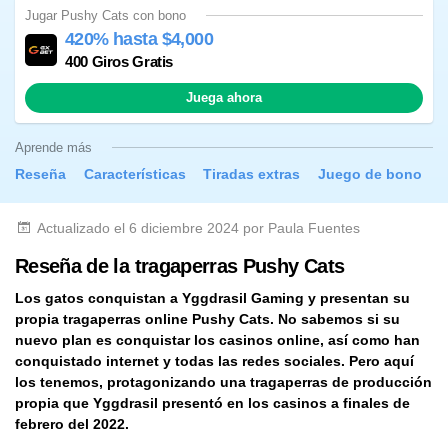
Jugar Pushy Cats con bono
420% hasta $4,000
400 Giros Gratis
Juega ahora
Aprende más
Reseña
Características
Tiradas extras
Juego de bono
Actualizado el 6 diciembre 2024 por Paula Fuentes
Reseña de la tragaperras Pushy Cats
Los gatos conquistan a Yggdrasil Gaming y presentan su
propia tragaperras online Pushy Cats. No sabemos si su
nuevo plan es conquistar los casinos online, así como han
conquistado internet y todas las redes sociales. Pero aquí
los tenemos, protagonizando una tragaperras de producción
propia que Yggdrasil presentó en los casinos a finales de
febrero del 2022.