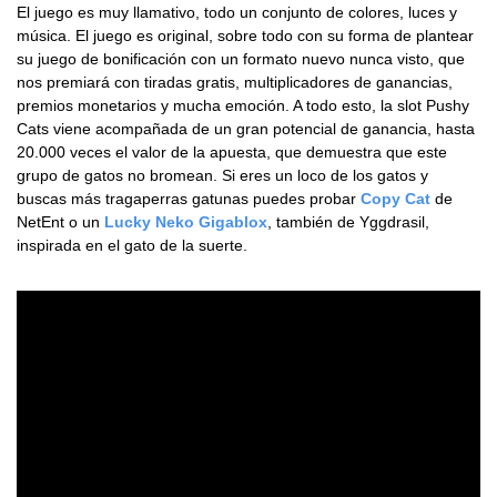
El juego es muy llamativo, todo un conjunto de colores, luces y
música. El juego es original, sobre todo con su forma de plantear
su juego de bonificación con un formato nuevo nunca visto, que
nos premiará con tiradas gratis, multiplicadores de ganancias,
premios monetarios y mucha emoción. A todo esto, la slot Pushy
Cats viene acompañada de un gran potencial de ganancia, hasta
20.000 veces el valor de la apuesta, que demuestra que este
grupo de gatos no bromean. Si eres un loco de los gatos y
buscas más tragaperras gatunas puedes probar
Copy Cat
de
NetEnt o un
Lucky Neko Gigablox
, también de Yggdrasil,
inspirada en el gato de la suerte.