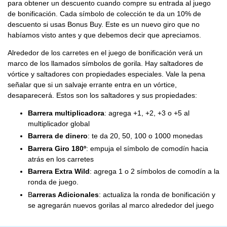
para obtener un descuento cuando compre su entrada al juego
de bonificación. Cada símbolo de colección te da un 10% de
descuento si usas Bonus Buy. Este es un nuevo giro que no
habíamos visto antes y que debemos decir que apreciamos.
Alrededor de los carretes en el juego de bonificación verá un
marco de los llamados símbolos de gorila. Hay saltadores de
vórtice y saltadores con propiedades especiales. Vale la pena
señalar que si un salvaje errante entra en un vórtice,
desaparecerá. Estos son los saltadores y sus propiedades:
Barrera multiplicadora
: agrega +1, +2, +3 o +5 al
multiplicador global
Barrera de dinero
: te da 20, 50, 100 o 1000 monedas
Barrera Giro 180º
: empuja el símbolo de comodín hacia
atrás en los carretes
Barrera Extra Wild
: agrega 1 o 2 símbolos de comodín a la
ronda de juego.
B
arreras Adicionales
: actualiza la ronda de bonificación y
se agregarán nuevos gorilas al marco alrededor del juego