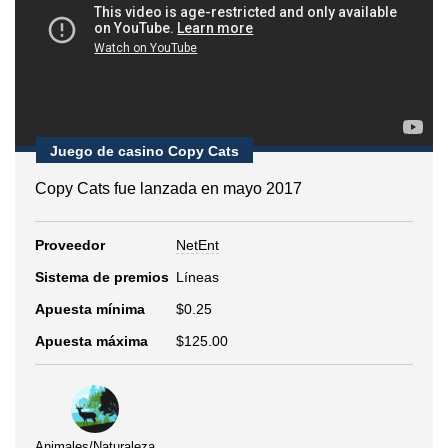
Juego de casino Copy Cats
Copy Cats fue lanzada en mayo 2017
Proveedor
NetEnt
Sistema de premios
Líneas
Apuesta mínima
$0.25
Apuesta máxima
$125.00
Animales/Naturaleza