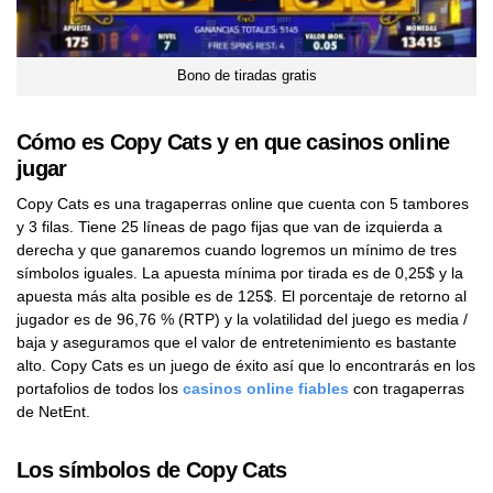
Bono de tiradas gratis
Cómo es Copy Cats y en que casinos online
jugar
Copy Cats es una tragaperras online que cuenta con 5 tambores
y 3 filas. Tiene 25 líneas de pago fijas que van de izquierda a
derecha y que ganaremos cuando logremos un mínimo de tres
símbolos iguales. La apuesta mínima por tirada es de 0,25$ y la
apuesta más alta posible es de 125$. El porcentaje de retorno al
jugador es de 96,76 % (RTP) y la volatilidad del juego es media /
baja y aseguramos que el valor de entretenimiento es bastante
alto. Copy Cats es un juego de éxito así que lo encontrarás en los
portafolios de todos los
casinos online fiables
con tragaperras
de NetEnt.
Los símbolos de Copy Cats