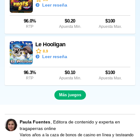
Leer reseña
96.0%
$0.20
$100
RTP
Apuesta Min.
Apuesta Max.
Le Hooligan
8.9
Leer reseña
96.3%
$0.10
$100
RTP
Apuesta Min.
Apuesta Max.
Más juegos
Paula Fuentes
Editora de contenido y experta en
tragaperras online
Varios años a la caza de bonos de casino en línea y testeando