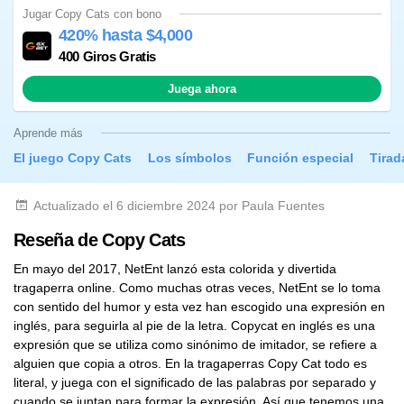
Jugar Copy Cats con bono
420% hasta $4,000
400 Giros Gratis
Juega ahora
Aprende más
El juego Copy Cats
Los símbolos
Función especial
Tirad
Actualizado el 6 diciembre 2024 por Paula Fuentes
Reseña de Copy Cats
En mayo del 2017, NetEnt lanzó esta colorida y divertida
tragaperra online. Como muchas otras veces, NetEnt se lo toma
con sentido del humor y esta vez han escogido una expresión en
inglés, para seguirla al pie de la letra. Copycat en inglés es una
expresión que se utiliza como sinónimo de imitador, se refiere a
alguien que copia a otros. En la tragaperras Copy Cat todo es
literal, y juega con el significado de las palabras por separado y
cuando se juntan para formar la expresión. Así que tenemos una