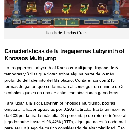
Ronda de Tiradas Gratis
Características de la tragaperras Labyrinth of
Knossos Multijump
La tragaperras Labyrinth of Knossos Multijump dispone de 5
tambores y 3 filas que flotan sobre alguna parte de lo más
profundo del laberinto del Minotauro. Contaremos con 243
formas de ganar, que se formarán al conseguir un mínimo de 3
símbolos iguales en una de estas combinaciones ganadoras.
Para jugar a la slot Labyrinth of Knossos Multijump, podrás
empezar a hacer apuestas por 0,20$ la tirada, hasta un máximo
de 60$ por la tirada más alta. Su porcentaje de retorno teórico al
jugador sube hasta el 96,42% (RTP), algo que no está nada mal
para ser un juego de casino considerado de alta volatilidad. Eso