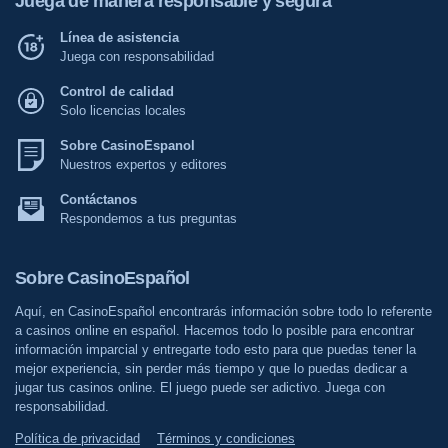
Juega de manera responsable y segura
Línea de asistencia
Juega con responsabilidad
Control de calidad
Solo licencias locales
Sobre CasinoEspanol
Nuestros expertos y editores
Contáctanos
Respondemos a tus preguntas
Sobre CasinoEspañol
Aquí, en CasinoEspañol encontrarás información sobre todo lo referente
a casinos online en español. Hacemos todo lo posible para encontrar
información imparcial y entregarte todo esto para que puedas tener la
mejor experiencia, sin perder más tiempo y que lo puedas dedicar a
jugar tus casinos online. El juego puede ser adictivo. Juega con
responsabilidad.
Política de privacidad
Términos y condiciones