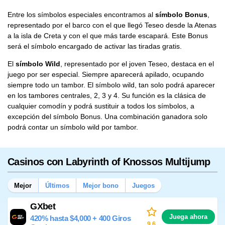
Entre los símbolos especiales encontramos al
símbolo Bonus
,
representado por el barco con el que llegó Teseo desde la Atenas
a la isla de Creta y con el que más tarde escapará. Este Bonus
será el símbolo encargado de activar las tiradas gratis.
El
símbolo Wild
, representado por el joven Teseo, destaca en el
juego por ser especial. Siempre aparecerá apilado, ocupando
siempre todo un tambor. El símbolo wild, tan solo podrá aparecer
en los tambores centrales, 2, 3 y 4. Su función es la clásica de
cualquier comodín y podrá sustituir a todos los símbolos, a
excepción del símbolo Bonus. Una combinación ganadora solo
podrá contar un símbolo wild por tambor.
Casinos con Labyrinth of Knossos Multijump
Mejor
Últimos
Mejor bono
Juegos
GXbet
Juega ahora
420% hasta $4,000 + 400 Giros
9.6