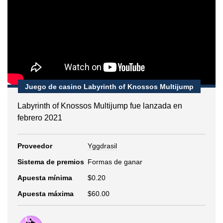
Juego de casino Labyrinth of Knossos Multijump
Labyrinth of Knossos Multijump fue lanzada en
febrero 2021
Proveedor
Yggdrasil
Sistema de premios
Formas de ganar
Apuesta mínima
$0.20
Apuesta máxima
$60.00