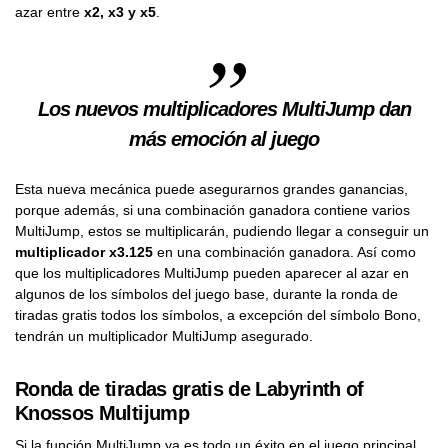
azar entre
x2, x3 y x5
.
Los nuevos multiplicadores MultiJump dan
más emoción al juego
Esta nueva mecánica puede asegurarnos grandes ganancias,
porque además, si una combinación ganadora contiene varios
MultiJump, estos se multiplicarán, pudiendo llegar a conseguir un
multiplicador x3.125
en una combinación ganadora. Así como
que los multiplicadores MultiJump pueden aparecer al azar en
algunos de los símbolos del juego base, durante la ronda de
tiradas gratis todos los símbolos, a excepción del símbolo Bono,
tendrán un multiplicador MultiJump asegurado.
Ronda de tiradas gratis de Labyrinth of
Knossos Multijump
Si la función MultiJump ya es todo un éxito en el juego principal,