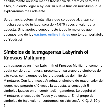
habitualmente anuncia menos frecuencia de premios pero más
altos, pudiendo llegar a ayudar su nueva función multiJump, que
explicaremos más adelante.
Su ganancia potencial más alta y que se puede alcanzar con
mucha suerte de tu lado, será de x4.679 veces el valor de la
apuesta. Si te apetece conocer este juego lo mejor es que
busques uno de los
casinos online fiables
que tengan portafolio
de Yggdrasil.
Símbolos de la tragaperras Labyrinth of
Knossos Multijump
La tragaperras en línea Labyrinth of Knossos Multijump, como no
podía ser de otra manera, presenta en su grupo de símbolos de
alto valor, con algunos de los protagonistas del mito del
Minotauro. Con la princesa Ariadna, el símbolo de mayor valor del
juego, nos pagarán x40 veces la apuesta, al conseguir 5
símbolos iguales en un combinación ganadora. Le seguirá el
Minotauro, el escudo de Teseo y su espada. En el grupo de
símbolos de bajo valor encontramos los clásicos A, K, Q, J, 10 y
9.