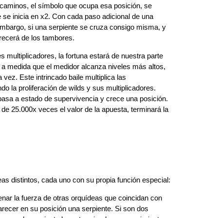
caminos, el símbolo que ocupa esa posición, se
se inicia en x2. Con cada paso adicional de una
n embargo, si una serpiente se cruza consigo misma, y
recerá de los tambores.
s multiplicadores, la fortuna estará de nuestra parte
e a medida que el medidor alcanza niveles más altos,
ez. Este intrincado baile multiplica las
o la proliferación de wilds y sus multiplicadores.
asa a estado de supervivencia y crece una posición.
e 25.000x veces el valor de la apuesta, terminará la
s distintos, cada uno con su propia función especial:
enar la fuerza de otras orquídeas que coincidan con
parecer en su posición una serpiente. Si son dos