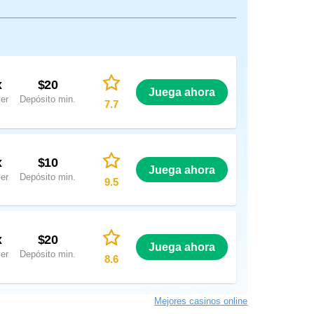
x
$20
Juega ahora
ver
Depósito min.
7.7
x
$10
Juega ahora
ver
Depósito min.
9.5
x
$20
Juega ahora
ver
Depósito min.
8.6
Mejores casinos online