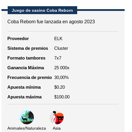
Juego de casino Coba Reborn
Coba Reborn fue lanzada en agosto 2023
Proveedor
ELK
Sistema de premios
Cluster
Formato tambores
7x7
Ganancia Máxima
25 000x
Frecuencia de premio
30,00%
Apuesta mínima
$0.20
Apuesta máxima
$100.00
Animales/Naturaleza
Asia