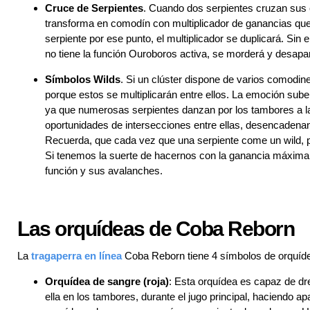
Cruce de Serpientes
. Cuando dos serpientes cruzan sus 
transforma en comodín con multiplicador de ganancias que 
serpiente por ese punto, el multiplicador se duplicará. Si
no tiene la función Ouroboros activa, se morderá y desapa
Símbolos Wilds
. Si un clúster dispone de varios comodine
porque estos se multiplicarán entre ellos. La emoción sub
ya que numerosas serpientes danzan por los tambores a la v
oportunidades de intersecciones entre ellas, desencadenand
Recuerda, que cada vez que una serpiente come un wild, p
Si tenemos la suerte de hacernos con la ganancia máxima d
función y sus avalanches.
Las orquídeas de Coba Reborn
La
tragaperra en línea
Coba Reborn tiene 4 símbolos de orquídea
Orquídea de sangre (roja)
: Esta orquídea es capaz de dr
ella en los tambores, durante el jugo principal, haciendo a