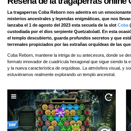
Reseña de la tragaperras online
La tragaperras Coba Reborn nos adentra en un emocionante v
misterios ancestrales y leyendas enigmáticas, que nos llevar
lanzaba el 1 de agosto del 2023 esta secuela de la slot
Coba
(
custodiada por el dios serpiente Quetzalcóatl. En esta ocasi
el templo descubierto, guarda profundos secretos y que est
terrenales propiciados por las extrañas orquídeas de las que
Coba Reborn, mantiene la intriga de su antecesora, donde se des
formato innovador de cuadrícula hexagonal que sigue siendo la es
y la nueva característica de orquídeas. La atmósfera visual, y 
estuviéramos realmente explorando un templo ancestral.