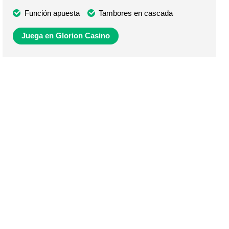
Función apuesta
Tambores en cascada
Juega en Glorion Casino