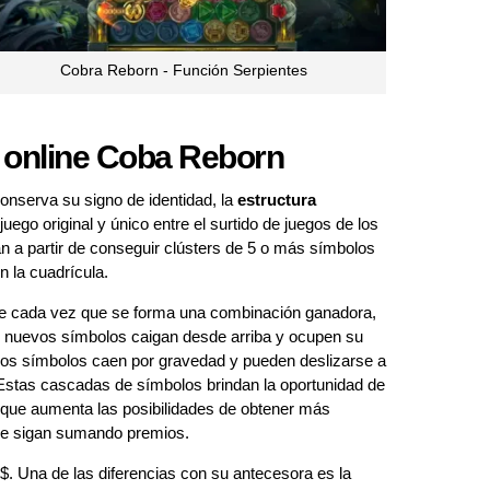
Cobra Reborn - Función Serpientes
s online Coba Reborn
conserva su signo de identidad, la
estructura
uego original y único entre el surtido de juegos de los
 a partir de conseguir clústers de 5 o más símbolos
n la cuadrícula.
que cada vez que se forma una combinación ganadora,
 nuevos símbolos caigan desde arriba y ocupen su
s, los símbolos caen por gravedad y pueden deslizarse a
. Estas cascadas de símbolos brindan la oportunidad de
 que aumenta las posibilidades de obtener más
 se sigan sumando premios.
0 $. Una de las diferencias con su antecesora es la