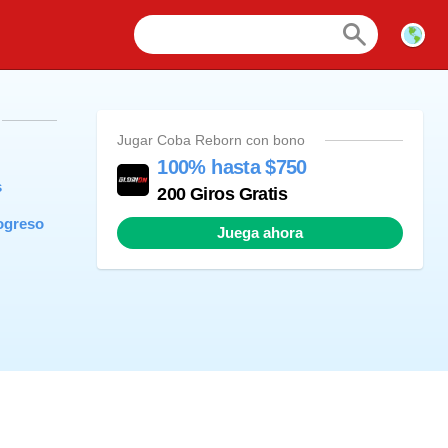
Jugar Coba Reborn con bono
100% hasta $750
s
200 Giros Gratis
ogreso
Juega ahora