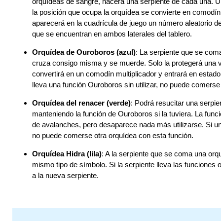
orquídeas de sangre, nacerá una serpiente de cada una. U
la posición que ocupa la orquídea se convierte en comodín
aparecerá en la cuadrícula de juego un número aleatorio d
que se encuentran en ambos laterales del tablero.
Orquídea de Ouroboros (azul)
: La serpiente que se com
cruza consigo misma y se muerde. Solo la protegerá una v
convertirá en un comodín multiplicador y entrará en estado 
lleva una función Ouroboros sin utilizar, no puede comerse
Orquídea del renacer (verde)
: Podrá resucitar una serpi
manteniendo la función de Ouroboros si la tuviera. La funci
de avalanches, pero desaparece nada más utilizarse. Si una 
no puede comerse otra orquídea con esta función.
Orquídea Hidra (lila)
: A la serpiente que se coma una orq
mismo tipo de símbolo. Si la serpiente lleva las funciones 
a la nueva serpiente.