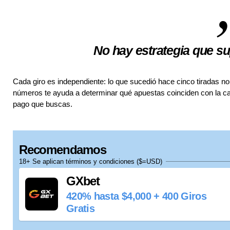
No hay estrategia que su
Cada giro es independiente: lo que sucedió hace cinco tiradas n
números te ayuda a determinar qué apuestas coinciden con la can
pago que buscas.
Recomendamos
18+ Se aplican términos y condiciones ($=USD)
GXbet
420% hasta $4,000 + 400 Giros
Gratis