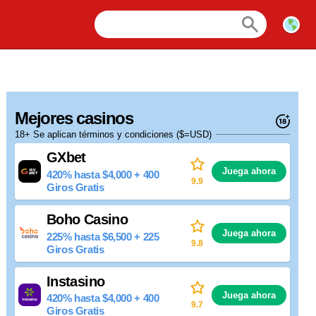
Mejores casinos
18+ Se aplican términos y condiciones ($=USD)
GXbet
Juega ahora
420% hasta $4,000 + 400
9.9
Giros Gratis
Boho Casino
Juega ahora
225% hasta $6,500 + 225
9.8
Giros Gratis
Instasino
Juega ahora
420% hasta $4,000 + 400
9.7
Giros Gratis