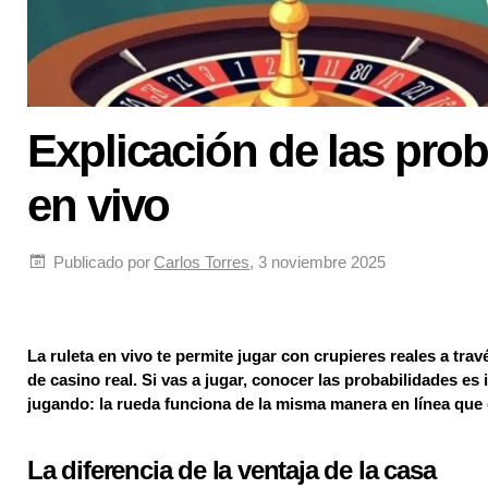
Explicación de las prob
en vivo
Publicado por
Carlos Torres
, 3 noviembre 2025
La ruleta en vivo te permite jugar con crupieres reales a tra
de casino real. Si vas a jugar, conocer las probabilidades e
jugando: la rueda funciona de la misma manera en línea que 
La diferencia de la ventaja de la casa