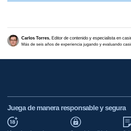
Carlos Torres
Editor de contenido y especialista en casi
Más de seis años de experiencia jugando y evaluando casi
Juega de manera responsable y segura