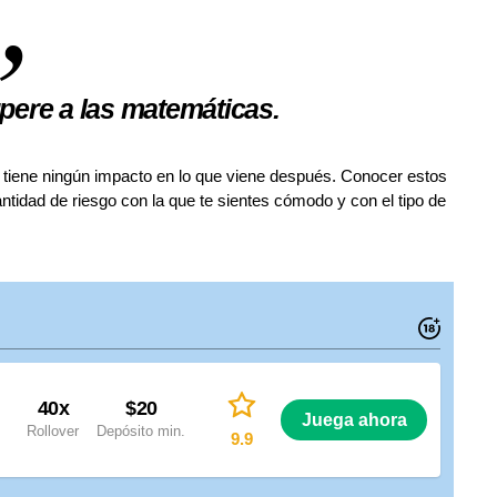
pere a las matemáticas.
o tiene ningún impacto en lo que viene después. Conocer estos
tidad de riesgo con la que te sientes cómodo y con el tipo de
40x
$20
Juega ahora
Rollover
Depósito min.
9.9