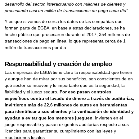
desarrollo del sector, interactuando con millones de clientes y
procesando casi un millón de transacciones de pago cada día".
Y es que si vemos de cerca los datos de las compañías que
forman parte de EGBA, en base a estas declaraciones, se ha
hecho público que procesaron durante el 2017, 354 millones de
transacciones de pago en línea, lo que representa cerca de 1
millón de transacciones por día.
Responsabilidad y creación de empleo
Las empresas de EGBA tiene claro la responsabilidad que tienen
y aunque han de mirar por sus beneficios, son conscientes de en
qué sector se mueven y lo importante que es la seguridad, la
fiabilidad y el juego seguro.
Por eso pasan controles
específicos contra el lavado de dinero a través de auditorías,
invirtieron más de 22,6 millones de euros en herramientas
para identificar a sus clientes y la verificación de identidad y
ayudan a evitar que los menores jueguen.
Invierten en el
juego responsable y pasan exigentes auditorías respecto a sus
licencias para garantizar su cumplimiento con las leyes y
regulaciones locales.