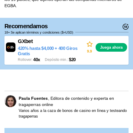
EGBA.
Recomendamos
18+ Se aplican términos y condiciones ($=USD)
GXbet
Juega ahora
420% hasta $4,000 + 400 Giros
9.9
Gratis
40x
$20
Rollover
Depósito min.
Paula Fuentes
Editora de contenido y experta en
tragaperras online
Varios años a la caza de bonos de casino en línea y testeando
tragaperras