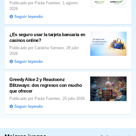
Publicado por Paula Fuentes, 1 agosto
2026
Seguir leyendo
¿Es seguro usar la tarjeta bancaria en
casinos online?
Publicado por Catalina Serrano, 28 julio
2026
Seguir leyendo
Greedy Alice 2 y Reactoonz
Blitzways: dos regresos con mucho
que ofrecer
Publicado por Paula Fuentes, 25 julio 2026
Seguir leyendo