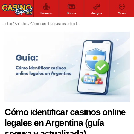
Casinos
Bonos
Juegos
Menú
Inicio
Artículos
Cómo identificar casinos online legales en Argentina (guía segura y actualizada)
Cómo identificar casinos online
legales en Argentina (guía
segura y actualizada)