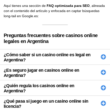
Aquí tienes una sección de
FAQ optimizada para SEO
, alineada
con el contenido del artículo y enfocada en captar búsquedas
long-tail en Google.es:
Preguntas frecuentes sobre casinos online
legales en Argentina
¿Cómo saber si un casino online es legal en
Argentina?
¿Es seguro jugar en casinos online en
Argentina?
¿Quién regula los casinos online en
Argentina?
¿Qué pasa si juego en un casino online sin
licencia?