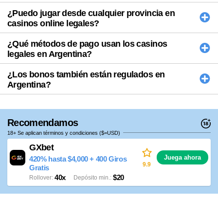
¿Puedo jugar desde cualquier provincia en
casinos online legales?
¿Qué métodos de pago usan los casinos
legales en Argentina?
¿Los bonos también están regulados en
Argentina?
Recomendamos
18+ Se aplican términos y condiciones ($=USD)
GXbet
Juega ahora
420% hasta $4,000 + 400 Giros
9.9
Gratis
40x
$20
Rollover
Depósito min.