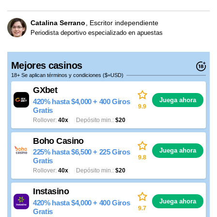
Catalina Serrano
Escritor independiente
Periodista deportivo especializado en apuestas
Mejores casinos
18+ Se aplican términos y condiciones ($=USD)
GXbet
Juega ahora
420% hasta $4,000 + 400 Giros
9.9
Gratis
Rollover
40x
Depósito min.
$20
Boho Casino
Juega ahora
225% hasta $6,500 + 225 Giros
9.8
Gratis
Rollover
40x
Depósito min.
$20
Instasino
Juega ahora
420% hasta $4,000 + 400 Giros
9.7
Gratis