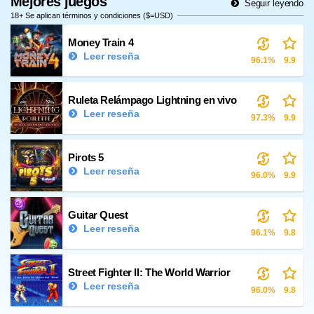
Mejores juegos
Seguir leyendo
18+ Se aplican términos y condiciones ($=USD)
Money Train 4
Leer reseña
96.1%
9.9
Ruleta Relámpago Lightning en vivo
Leer reseña
97.3%
9.9
Pirots 5
Leer reseña
96.0%
9.9
Guitar Quest
Leer reseña
96.1%
9.8
Street Fighter II: The World Warrior
Leer reseña
96.0%
9.8