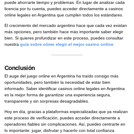
puede ahorrarte tiempo y problemas. En lugar de analizar cada
licencia por tu cuenta, puedes acceder directamente a casinos
online legales en Argentina que cumplen todos los estándares.
El crecimiento del mercado argentino hace que cada vez existan
más opciones, pero también hace más importante saber elegir
bien. Si quieres profundizar en este proceso, puedes consultar
nuestra
guía sobre cómo elegir el mejor casino online
.
Conclusión
El auge del juego online en Argentina ha traído consigo más
oportunidades, pero también la necesidad de estar bien
informado. Saber identificar casinos online legales en Argentina
es la mejor forma de garantizar una experiencia segura,
transparente y sin sorpresas desagradables.
Hoy en día, gracias a plataformas especializadas que ya realizan
este proceso de verificación, puedes acceder directamente a
operadores fiables sin complicaciones. Así, puedes centrarte en
lo importante: jugar, disfrutar y hacerlo con total confianza.