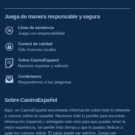
Juega de manera responsable y segura
Línea de asistencia
Juega con responsabilidad
Control de calidad
Solo licencias locales
Sobre CasinoEspanol
Nuestros expertos y editores
Contáctanos
Respondemos a tus preguntas
Sobre CasinoEspañol
Aquí, en CasinoEspañol encontrarás información sobre todo lo referente
a casinos online en español. Hacemos todo lo posible para encontrar
información imparcial y entregarte todo esto para que puedas tener la
mejor experiencia, sin perder más tiempo y que lo puedas dedicar a
jugar tus casinos online. El juego puede ser adictivo. Juega con