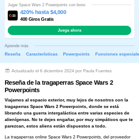
Jugar Space Wars 2 Powerpoints con bono
420% hasta $4,000
400 Giros Gratis
Juega ahora
Aprende más
Reseña
Características
Powerpoints
Funciones especial
Actualizado el 6 diciembre 2024 por Paula Fuentes
Reseña de la tragaperras Space Wars 2
Powerpoints
Viajamos al espacio exterior, muy lejos de nosotros con la
tragaperras Space Wars 2 Powerpoints, donde se está
librando una guerra intergaláctica entre varias especies de
alienígenas. No te dejes engañar, por muy simpáticos que te
parezcan, estos aliens están dispuestos a todo.
La tragaperras online Space Wars 2 Powerpoints, del proveedor