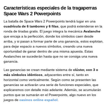
Características especiales de la tragaperras
Space Wars 2 Powerpoints
La batalla de Space Wars 2 Powerpoints tendrá lugar en una
cuadrícula de 6 tambores y 6 filas
, que podrá extenderse en la
ronda de tiradas gratis. El juego integra la mecánica
Avalanche
que encaja a la perfección, donde los símbolos caen desde
arriba, y si pasan a formar parte de una ganancia, estos explotan,
para dejar espacio a nuevos símbolos, creando una nueva
oportunidad de ganar dentro de una misma apuesta. Estas
Avalanches se sucederán hasta que no se consiga una nueva
ganancia.
Las ganancias se crean mediante sistema de
clúster, con 3 o
más símbolos idénticos
, adyacentes entre sí, tanto en
horizontal como verticalmente. Según como se presenten las
ganancias se activarán una serie de funciones especiales, que
explicaremos con detalle más adelante. Además, se acumularán
puntos que se sumarán en el Powerpoints, algo nuevo en los
juegos de
casinos online español
.