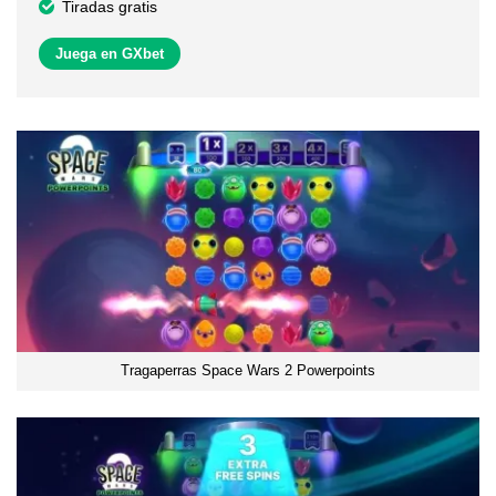
Tiradas gratis
Juega en GXbet
Tragaperras Space Wars 2 Powerpoints