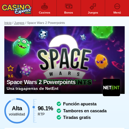
Casinos
Bonos
Juegos
Menú
Inicio
Juegos
Space Wars 2 Powerpoints
9.6
Space Wars 2 Powerpoints
Una tragaperras de NetEnt
Función apuesta
Alta
96.1%
Tambores en cascada
volatilidad
RTP
Tiradas gratis