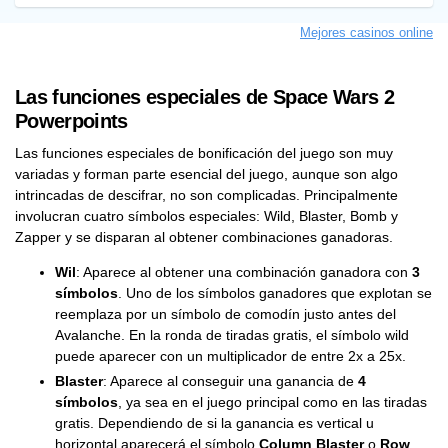
Mejores casinos online
Las funciones especiales de Space Wars 2
Powerpoints
Las funciones especiales de bonificación del juego son muy
variadas y forman parte esencial del juego, aunque son algo
intrincadas de descifrar, no son complicadas. Principalmente
involucran cuatro símbolos especiales: Wild, Blaster, Bomb y
Zapper y se disparan al obtener combinaciones ganadoras.
Wil
: Aparece al obtener una combinación ganadora con
3
símbolos
. Uno de los símbolos ganadores que explotan se
reemplaza por un símbolo de comodín justo antes del
Avalanche. En la ronda de tiradas gratis, el símbolo wild
puede aparecer con un multiplicador de entre 2x a 25x.
Blaster
: Aparece al conseguir una ganancia de
4
símbolos
, ya sea en el juego principal como en las tiradas
gratis. Dependiendo de si la ganancia es vertical u
horizontal aparecerá el símbolo
Column Blaster
o
Row