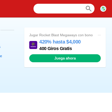
Jugar Rocket Blast Megaways con bono
420% hasta $4,000
s
400 Giros Gratis
te
Juega ahora