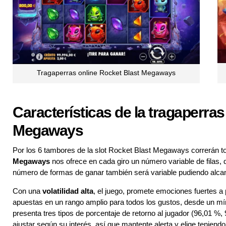
Tragaperras online Rocket Blast Megaways
Características de la tragaperras
Megaways
Por los 6 tambores de la slot Rocket Blast Megaways correrán t
Megaways
nos ofrece en cada giro un número variable de filas, d
número de formas de ganar también será variable pudiendo alca
Con una
volatilidad alta
, el juego, promete emociones fuertes a 
apuestas en un rango amplio para todos los gustos, desde un míni
presenta tres tipos de porcentaje de retorno al jugador (96,01 %
ajustar según su interés, así que mantente alerta y elige tenien