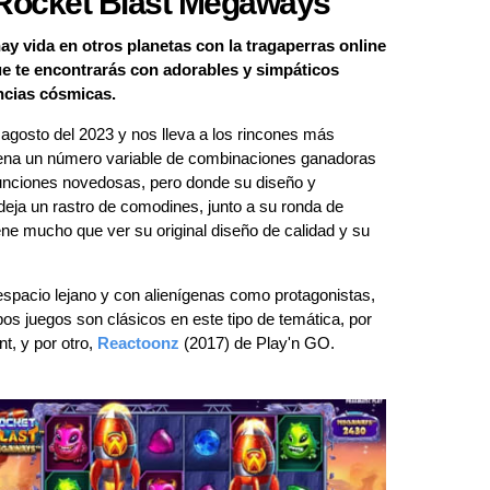
e Rocket Blast Megaways
ay vida en otros planetas con la tragaperras online
ue te encontrarás con adorables y simpáticos
ncias cósmicas.
agosto del 2023 y nos lleva a los rincones más
dena un número variable de combinaciones ganadoras
unciones novedosas, pero donde su diseño y
ja un rastro de comodines, junto a su ronda de
iene mucho que ver su original diseño de calidad y su
 espacio lejano y con alienígenas como protagonistas,
s juegos son clásicos en este tipo de temática, por
t, y por otro,
Reactoonz
(2017) de Play'n GO.