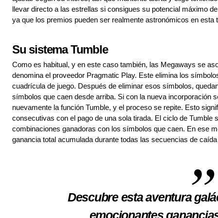
llevar directo a las estrellas si consigues su potencial máximo d
ya que los premios pueden ser realmente astronómicos en esta
Su sistema Tumble
Como es habitual, y en este caso también, las Megaways se aso
denomina el proveedor Pragmatic Play. Este elimina los símbol
cuadrícula de juego. Después de eliminar esos símbolos, queda
símbolos que caen desde arriba. Si con la nueva incorporación 
nuevamente la función Tumble, y el proceso se repite. Esto sign
consecutivas con el pago de una sola tirada. El ciclo de Tumble
combinaciones ganadoras con los símbolos que caen. En ese mom
ganancia total acumulada durante todas las secuencias de caíd
Descubre esta aventura galác
emocionantes ganancias 