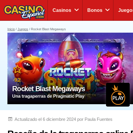
Casinos
Bonos
Juego
Inicio
Juegos
Rocket Blast Megaways
9.2
Rocket Blast Megaways
Una tragaperras de Pragmatic Play
Actualizado el 6 diciembre 2024 por Paula Fuentes