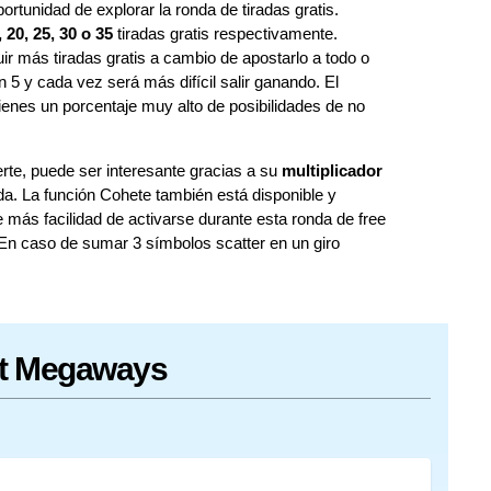
rtunidad de explorar la ronda de tiradas gratis.
, 20, 25, 30 o 35
tiradas gratis respectivamente.
ir más tiradas gratis a cambio de apostarlo a todo o
n 5 y cada vez será más difícil salir ganando. El
enes un porcentaje muy alto de posibilidades de no
erte, puede ser interesante gracias a su
multiplicador
. La función Cohete también está disponible y
 más facilidad de activarse durante esta ronda de free
 En caso de sumar 3 símbolos scatter en un giro
st Megaways