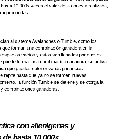
e hasta 10.000x veces el valor de la apuesta realizada,
 tragamonedas.
cian al sistema Avalanches o Tumble, como los
os que forman una combinación ganadora en la
n espacios vacíos y estos son llenados por nuevos
se puede formar una combinación ganadora, se activa
ifica que puedes obtener varias ganancias
 se repite hasta que ya no se formen nuevas
ento, la función Tumble se detiene y se otorga la
a y combinaciones ganadoras.
tica con alienígenas y
de hasta 10.000x.