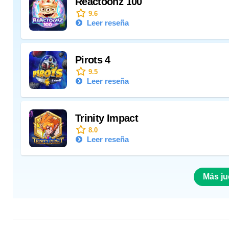
Reactoonz 100
9.6
Leer reseña
Pirots 4
9.5
Leer reseña
Trinity Impact
8.0
Leer reseña
Más j