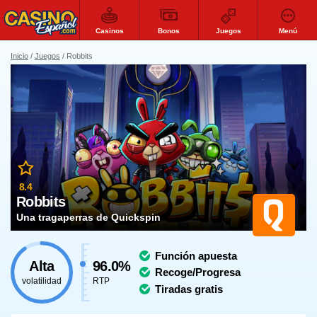
Casinos
Bonos
Juegos
Menú
Inicio
Juegos
Robbits
8.4
Robbits
Una tragaperras de Quickspin
Función apuesta
Alta
96.0%
Recoge/Progresa
volatilidad
RTP
Tiradas gratis