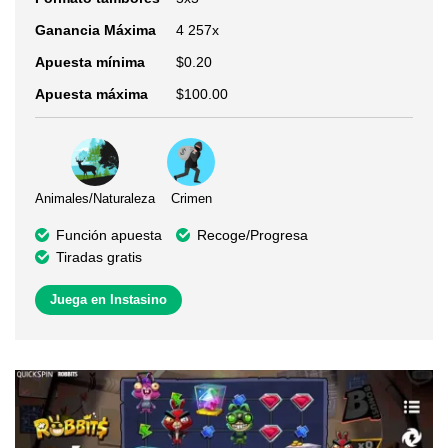
Ganancia Máxima
4 257x
Apuesta mínima
$0.20
Apuesta máxima
$100.00
Animales/Naturaleza
Crimen
Función apuesta
Recoge/Progresa
Tiradas gratis
Juega en Instasino