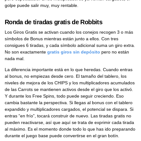
golpe puede salir muy, muy rentable.
Ronda de tiradas gratis de Robbits
Los Giros Gratis se activan cuando los conejos recogen 3 o más
símbolos de Bonus mientras están junto a ellos. Con tres
consigues 6 tiradas, y cada símbolo adicional suma un giro extra.
No son exactamente
gratis giros sin depósito
pero no están
nada mal.
La diferencia importante está en lo que heredas. Cuando entras
al bonus, no empiezas desde cero. El tamaño del tablero, los
niveles de mejora de los CHIPS y los multiplicadores acumulados
de las Carrots se mantienen activos desde el giro que los activó.
Y durante los Free Spins, todo puede seguir creciendo. Eso
cambia bastante la perspectiva. Si llegas al bonus con el tablero
expandido y multiplicadores cargados, el potencial se dispara. Si
entras “en frío”, tocará construir de nuevo. Las tiradas gratis no
pueden reactivarse, así que aquí se trata de exprimir cada tirada
al máximo. Es el momento donde todo lo que has ido preparando
durante el juego base puede convertirse en el gran botín.