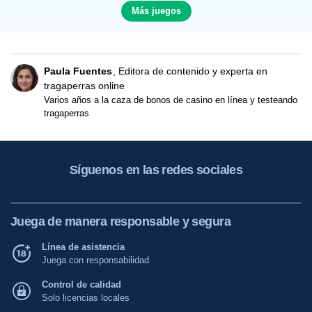
Más juegos
Paula Fuentes
Editora de contenido y experta en
tragaperras online
Varios años a la caza de bonos de casino en línea y testeando
tragaperras
Síguenos en las redes sociales
Juega de manera responsable y segura
Línea de asistencia
Juega con responsabilidad
Control de calidad
Solo licencias locales