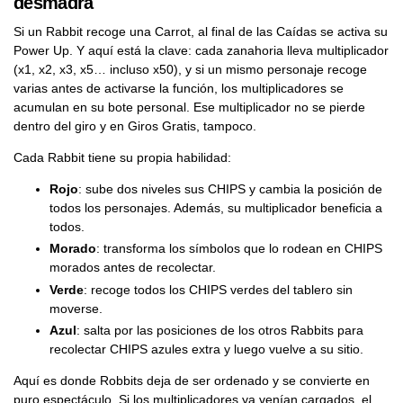
desmadra
Si un Rabbit recoge una Carrot, al final de las Caídas se activa su
Power Up. Y aquí está la clave: cada zanahoria lleva multiplicador
(x1, x2, x3, x5… incluso x50), y si un mismo personaje recoge
varias antes de activarse la función, los multiplicadores se
acumulan en su bote personal. Ese multiplicador no se pierde
dentro del giro y en Giros Gratis, tampoco.
Cada Rabbit tiene su propia habilidad:
Rojo
: sube dos niveles sus CHIPS y cambia la posición de
todos los personajes. Además, su multiplicador beneficia a
todos.
Morado
: transforma los símbolos que lo rodean en CHIPS
morados antes de recolectar.
Verde
: recoge todos los CHIPS verdes del tablero sin
moverse.
Azul
: salta por las posiciones de los otros Rabbits para
recolectar CHIPS azules extra y luego vuelve a su sitio.
Aquí es donde Robbits deja de ser ordenado y se convierte en
puro espectáculo. Si los multiplicadores ya venían cargados, el