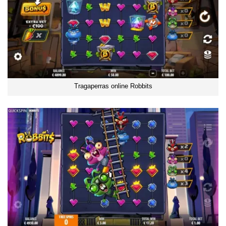
Tragaperras online Robbits