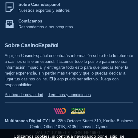
Sobre CasinoEspanol
Nuestros expertos y editores
Contáctanos
Respondemos a tus preguntas
Sobre CasinoEspañol
Aquí, en CasinoEspañol encontrarás información sobre todo lo referente
a casinos online en español. Hacemos todo lo posible para encontrar
información imparcial y entregarte todo esto para que puedas tener la
mejor experiencia, sin perder más tiempo y que lo puedas dedicar a
jugar tus casinos online. El juego puede ser adictivo. Juega con
responsabilidad.
Política de privacidad
Términos y condiciones
Multibrands Digital CY Ltd
, 28th October Street 319, Kanika Business
Center, Office 101B, 3105 Limassol, Cyprus
VAT: CY-10166719L, CRN: HE166719
Utilizamos cookies, si continúa navegando por el sitio, se