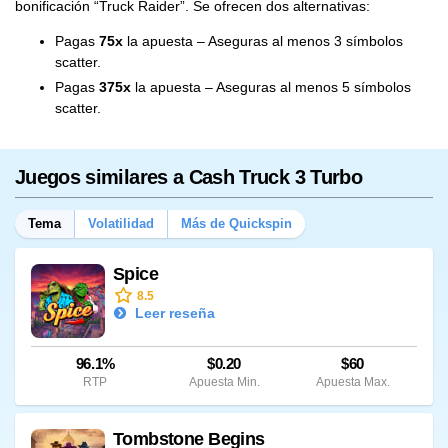
bonificación “Truck Raider”. Se ofrecen dos alternativas:
Pagas
75x
la apuesta – Aseguras al menos 3 símbolos
scatter.
Pagas
375x
la apuesta – Aseguras al menos 5 símbolos
scatter.
Juegos similares a Cash Truck 3 Turbo
Tema
Volatilidad
Más de Quickspin
Spice
8.5
Leer reseña
96.1%
$0.20
$60
RTP
Apuesta Min.
Apuesta Max.
Tombstone Begins