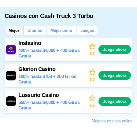
Casinos con Cash Truck 3 Turbo
Mejor
Últimos
Mejor bono
Juegos
Instasino
Juega ahora
420% hasta $4,000 + 400 Giros
8.7
Gratis
Glorion Casino
Juega ahora
100% hasta $750 + 200 Giros
7.7
Gratis
Lussurio Casino
Juega ahora
550% hasta $4,000 + 400 Giros
9.5
Gratis
Mejores casinos online