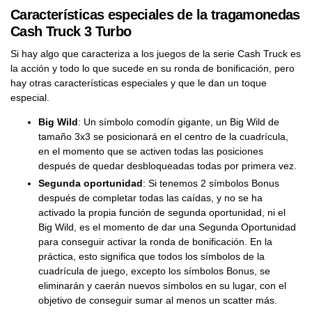
Características especiales de la tragamonedas
Cash Truck 3 Turbo
Si hay algo que caracteriza a los juegos de la serie Cash Truck es
la acción y todo lo que sucede en su ronda de bonificación, pero
hay otras características especiales y que le dan un toque
especial.
Big Wild
: Un símbolo comodín gigante, un Big Wild de
tamaño 3x3 se posicionará en el centro de la cuadrícula,
en el momento que se activen todas las posiciones
después de quedar desbloqueadas todas por primera vez.
Segunda oportunidad
: Si tenemos 2 símbolos Bonus
después de completar todas las caídas, y no se ha
activado la propia función de segunda oportunidad, ni el
Big Wild, es el momento de dar una Segunda Oportunidad
para conseguir activar la ronda de bonificación. En la
práctica, esto significa que todos los símbolos de la
cuadrícula de juego, excepto los símbolos Bonus, se
eliminarán y caerán nuevos símbolos en su lugar, con el
objetivo de conseguir sumar al menos un scatter más.