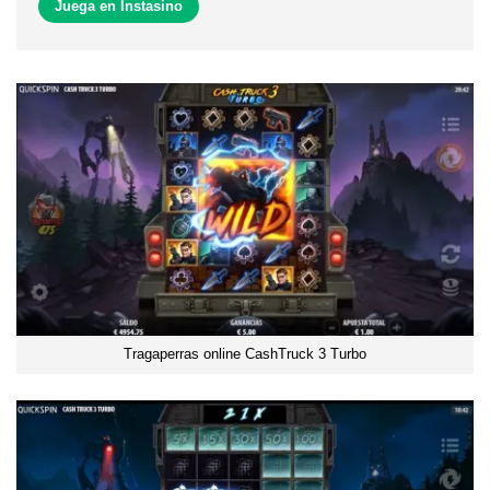
Juega en Instasino
Tragaperras online CashTruck 3 Turbo