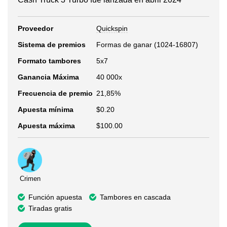
Proveedor
Quickspin
Sistema de premios
Formas de ganar (1024-16807)
Formato tambores
5x7
Ganancia Máxima
40 000x
Frecuencia de premio
21,85%
Apuesta mínima
$0.20
Apuesta máxima
$100.00
Crimen
Función apuesta
Tambores en cascada
Tiradas gratis