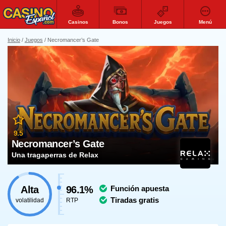
Casinos
Bonos
Juegos
Menú
Inicio
Juegos
Necromancer’s Gate
9.5
Necromancer’s Gate
Una tragaperras de Relax
Función apuesta
Alta
96.1%
Tiradas gratis
volatilidad
RTP