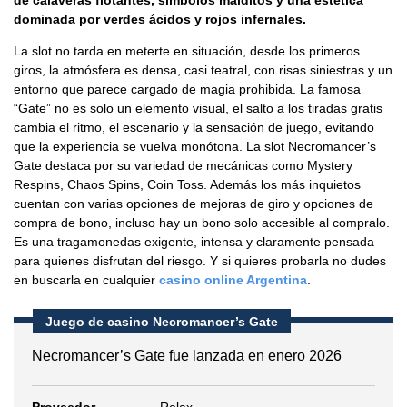
de calaveras flotantes, símbolos malditos y una estética
dominada por verdes ácidos y rojos infernales.
La slot no tarda en meterte en situación, desde los primeros
giros, la atmósfera es densa, casi teatral, con risas siniestras y un
entorno que parece cargado de magia prohibida. La famosa
“Gate” no es solo un elemento visual, el salto a los tiradas gratis
cambia el ritmo, el escenario y la sensación de juego, evitando
que la experiencia se vuelva monótona. La slot Necromancer’s
Gate destaca por su variedad de mecánicas como Mystery
Respins, Chaos Spins, Coin Toss. Además los más inquietos
cuentan con varias opciones de mejoras de giro y opciones de
compra de bono, incluso hay un bono solo accesible al compralo.
Es una tragamonedas exigente, intensa y claramente pensada
para quienes disfrutan del riesgo. Y si quieres probarla no dudes
en buscarla en cualquier
casino online Argentina
.
Juego de casino Necromancer’s Gate
Necromancer’s Gate fue lanzada en enero 2026