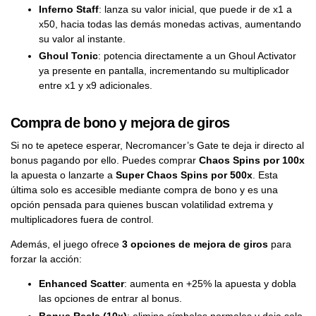
Inferno Staff
: lanza su valor inicial, que puede ir de x1 a
x50, hacia todas las demás monedas activas, aumentando
su valor al instante.
Ghoul Tonic
: potencia directamente a un Ghoul Activator
ya presente en pantalla, incrementando su multiplicador
entre x1 y x9 adicionales.
Compra de bono y mejora de giros
Si no te apetece esperar, Necromancer’s Gate te deja ir directo al
bonus pagando por ello. Puedes comprar
Chaos Spins por 100x
la apuesta o lanzarte a
Super Chaos Spins por 500x
. Esta
última solo es accesible mediante compra de bono y es una
opción pensada para quienes buscan volatilidad extrema y
multiplicadores fuera de control.
Además, el juego ofrece
3 opciones de mejora de giros
para
forzar la acción:
Enhanced Scatter
: aumenta en +25% la apuesta y dobla
las opciones de entrar al bonus.
Bonus Reels (10x)
: elimina símbolos normales y deja solo