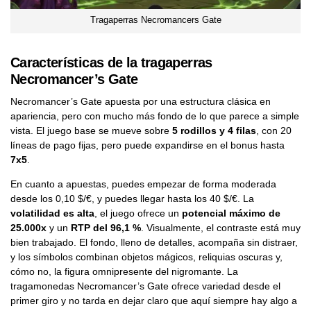
Tragaperras Necromancers Gate
Características de la tragaperras
Necromancer’s Gate
Necromancer’s Gate apuesta por una estructura clásica en
apariencia, pero con mucho más fondo de lo que parece a simple
vista. El juego base se mueve sobre
5 rodillos y 4 filas
, con 20
líneas de pago fijas, pero puede expandirse en el bonus hasta
7x5
.
En cuanto a apuestas, puedes empezar de forma moderada
desde los 0,10 $/€, y puedes llegar hasta los 40 $/€. La
volatilidad es alta
, el juego ofrece un
potencial máximo de
25.000x
y un
RTP del 96,1 %
. Visualmente, el contraste está muy
bien trabajado. El fondo, lleno de detalles, acompaña sin distraer,
y los símbolos combinan objetos mágicos, reliquias oscuras y,
cómo no, la figura omnipresente del nigromante. La
tragamonedas Necromancer’s Gate ofrece variedad desde el
primer giro y no tarda en dejar claro que aquí siempre hay algo a