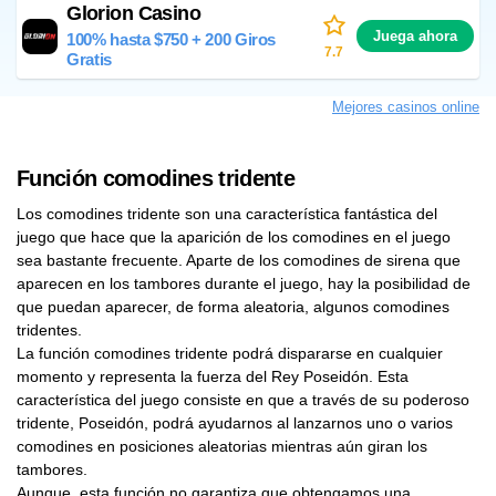
Glorion Casino
Juega ahora
100% hasta $750 + 200 Giros
7.7
Gratis
Mejores casinos online
Función comodines tridente
Los comodines tridente son una característica fantástica del
juego que hace que la aparición de los comodines en el juego
sea bastante frecuente. Aparte de los comodines de sirena que
aparecen en los tambores durante el juego, hay la posibilidad de
que puedan aparecer, de forma aleatoria, algunos comodines
tridentes.
La función comodines tridente podrá dispararse en cualquier
momento y representa la fuerza del Rey Poseidón. Esta
característica del juego consiste en que a través de su poderoso
tridente, Poseidón, podrá ayudarnos al lanzarnos uno o varios
comodines en posiciones aleatorias mientras aún giran los
tambores.
Aunque, esta función no garantiza que obtengamos una