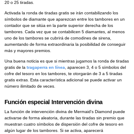
20 o 25 tiradas.
Activada la ronda de tiradas gratis se irán contabilizando los
símbolos de diamante que aparezcan entre los tambores en un
contador que se sitúa en la parte superior derecha de los
tambores. Cada vez que se contabilicen 5 diamantes, al menos
uno de los tambores se cubrirá de comodines de sirena,
aumentando de forma extraordinaria la posibilidad de conseguir
más y mayores premios.
Una buena noticia es que si mientras jugamos la ronda de tiradas
gratis de la
tragaperra en línea
, aparecen 3, 4 o 5 símbolos del
cofre del tesoro en los tambores, te otorgarán de 3 a 5 tiradas
gratis extras. Esta característica adicional se puede activar un
número ilimitado de veces.
Función especial Intervención divina
La función de intervención divina de Mermaid's Diamond puede
activarse de forma aleatoria, durante las tiradas sin premio que
muestran cuatro símbolos de dispersión del cofre de tesoro en
algún lugar de los tambores. Si se activa, aparecerá