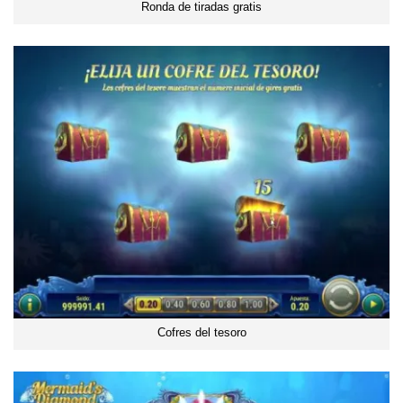
Ronda de tiradas gratis
Cofres del tesoro