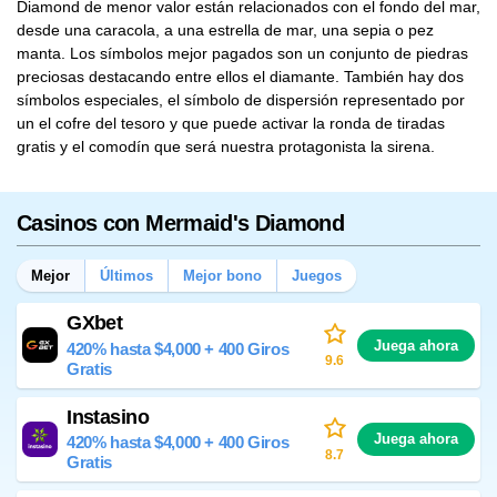
Diamond de menor valor están relacionados con el fondo del mar,
desde una caracola, a una estrella de mar, una sepia o pez
manta. Los símbolos mejor pagados son un conjunto de piedras
preciosas destacando entre ellos el diamante. También hay dos
símbolos especiales, el símbolo de dispersión representado por
un el cofre del tesoro y que puede activar la ronda de tiradas
gratis y el comodín que será nuestra protagonista la sirena.
Casinos con Mermaid's Diamond
Mejor
Últimos
Mejor bono
Juegos
GXbet
Juega ahora
420% hasta $4,000 + 400 Giros
9.6
Gratis
Instasino
Juega ahora
420% hasta $4,000 + 400 Giros
8.7
Gratis