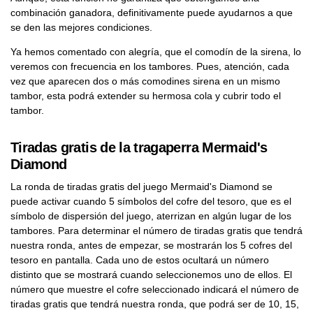
combinación ganadora, definitivamente puede ayudarnos a que
se den las mejores condiciones.
Ya hemos comentado con alegría, que el comodín de la sirena, lo
veremos con frecuencia en los tambores. Pues, atención, cada
vez que aparecen dos o más comodines sirena en un mismo
tambor, esta podrá extender su hermosa cola y cubrir todo el
tambor.
Tiradas gratis de la tragaperra Mermaid's
Diamond
La ronda de tiradas gratis del juego Mermaid's Diamond se
puede activar cuando 5 símbolos del cofre del tesoro, que es el
símbolo de dispersión del juego, aterrizan en algún lugar de los
tambores. Para determinar el número de tiradas gratis que tendrá
nuestra ronda, antes de empezar, se mostrarán los 5 cofres del
tesoro en pantalla. Cada uno de estos ocultará un número
distinto que se mostrará cuando seleccionemos uno de ellos. El
número que muestre el cofre seleccionado indicará el número de
tiradas gratis que tendrá nuestra ronda, que podrá ser de 10, 15,