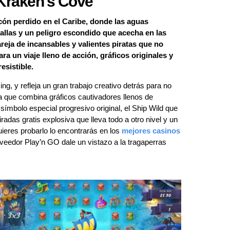
 Kraken's Cove
cón perdido en el Caribe, donde las aguas
allas y un peligro escondido que acecha en las
ja de incansables y valientes piratas que no
a un viaje lleno de acción, gráficos originales y
esistible.
, y refleja un gran trabajo creativo detrás para no
 que combina gráficos cautivadores llenos de
ímbolo especial progresivo original, el Ship Wild que
radas gratis explosiva que lleva todo a otro nivel y un
ieres probarlo lo encontrarás en los
mejores casinos
roveedor Play’n GO dale un vistazo a la tragaperras