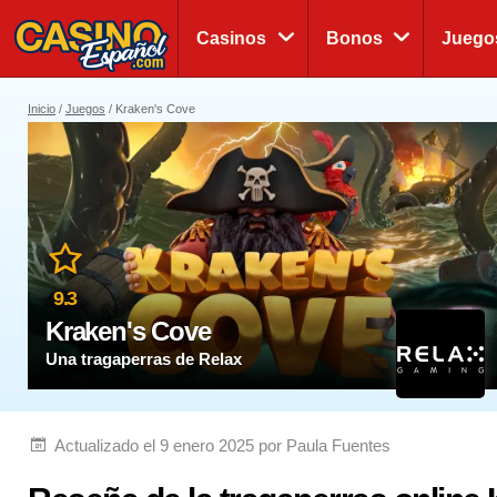
Casinos
Bonos
Juego
Inicio
Juegos
Kraken's Cove
9.3
Kraken's Cove
Una tragaperras de Relax
Actualizado el 9 enero 2025 por Paula Fuentes