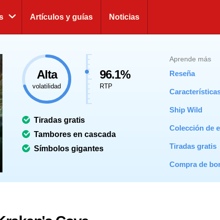
s
Artículos y guías
Noticias
Aprende más
Alta
96.1%
Reseña
volatilidad
RTP
Característica
Ship Wild
Tiradas gratis
Colección de 
Tambores en cascada
Tiradas gratis
Símbolos gigantes
Compra de bo