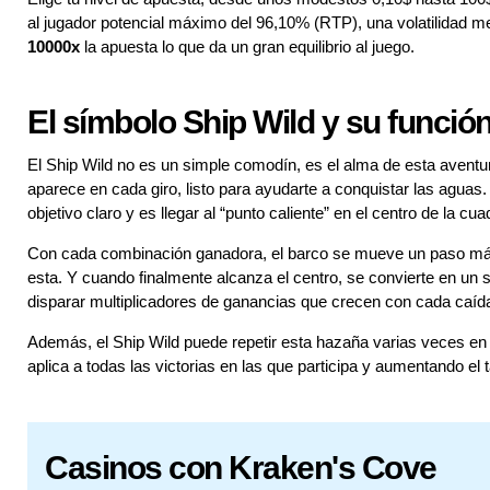
al jugador potencial máximo del 96,10% (RTP), una volatilidad m
10000x
la apuesta lo que da un gran equilibrio al juego.
El símbolo Ship Wild y su funció
El Ship Wild no es un simple comodín, es el alma de esta aventu
aparece en cada giro, listo para ayudarte a conquistar las aguas. 
objetivo claro y es llegar al “punto caliente” en el centro de la cua
Con cada combinación ganadora, el barco se mueve un paso más 
esta. Y cuando finalmente alcanza el centro, se convierte en u
disparar multiplicadores de ganancias que crecen con cada caíd
Además, el Ship Wild puede repetir esta hazaña varias veces en
aplica a todas las victorias en las que participa y aumentando e
Casinos con Kraken's Cove