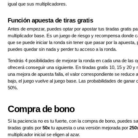
igual que sus multiplicadores.
Función apuesta de tiras gratis
Antes de empezar, puedes optar por apostar tus tiradas gratis para
multiplicador base. Es un juego de riesgo y recompensa donde c
que se puede iniciar la ronda sin tener que pasar por la apuesta
puedes quedar sin nada y perder tu acceso a la ronda.
Tendrás 4 posibilidades de mejorar la ronda en cada una de las 
ofrecerá conseguir una siguiente. En tiradas gratis 10, 15 y 20 y
una mejora de apuesta falla, el valor correspondiente se reduce a
bajo, el juego vuelve al juego base. Las probabilidades de ganar
50%.
Compra de bono
Si la paciencia no es tu fuerte, con la compra de bono, puedes s
tiradas gratis por
50x
tu apuesta o una versión mejorada por
250
multiplicador inicial se eligen al azar.