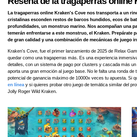
Reseña de la tragaperras online
La tragaperras online Kraken's Cove nos transporta a un rin
cristalinas esconden restos de barcos hundidos, ecos de bat
profundidades, un monstruo marino. Nos acompañan una pare
temerán enfrentarse a este monstruo, el Kraken. Prepárate par
de gran calidad y una combinación de mecánicas de juego irr
Kraken's Cove, fue el primer lanzamiento de 2025 de Relax Gaming
quedar como una tragaperras más. Es una experiencia inmersiva
detalles, con un sistema de pago por clusters y cascada más un s
aporta una gran emoción al juego base. No le falta una ronda de ti
potencial de ganancia máximo de 10000x veces tu apuesta. Si qu
en línea
y si quieres probar otro juego de temática similar del p
Jolly Roger Wild Kraken.