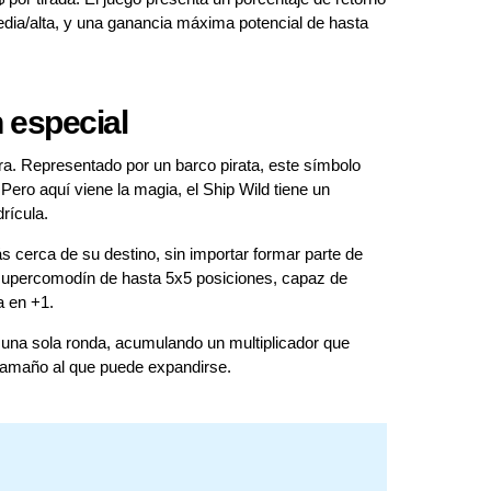
edia/alta, y una ganancia máxima potencial de hasta
n especial
ra. Representado por un barco pirata, este símbolo
Pero aquí viene la magia, el Ship Wild tiene un
drícula.
cerca de su destino, sin importar formar parte de
n supercomodín de hasta 5x5 posiciones, capaz de
a en +1.
 una sola ronda, acumulando un multiplicador que
l tamaño al que puede expandirse.