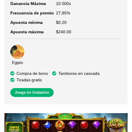
Ganancia Máxima
10 000x
Frecuencia de premio
27,85%
Apuesta mínima
$0.20
Apuesta máxima
$240.00
Egipto
Compra de bono
Tambores en cascada
Tiradas gratis
Juega en Instasino