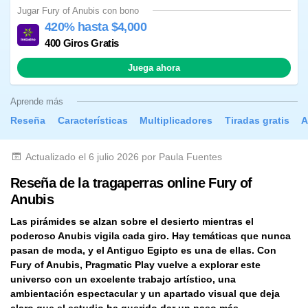
Jugar Fury of Anubis con bono
420% hasta $4,000
400 Giros Gratis
Juega ahora
Aprende más
Reseña
Características
Multiplicadores
Tiradas gratis
A
Actualizado el 6 julio 2026 por Paula Fuentes
Reseña de la tragaperras online Fury of
Anubis
Las pirámides se alzan sobre el desierto mientras el
poderoso Anubis vigila cada giro. Hay temáticas que nunca
pasan de moda, y el Antiguo Egipto es una de ellas. Con
Fury of Anubis, Pragmatic Play vuelve a explorar este
universo con un excelente trabajo artístico, una
ambientación espectacular y un apartado visual que deja