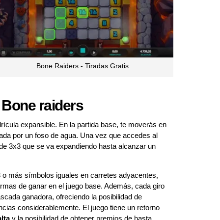
Bone Raiders - Tiradas Gratis
s Bone raiders
rícula expansible. En la partida base, te moverás en
eada por un foso de agua. Una vez que accedes al
a de 3x3 que se va expandiendo hasta alcanzar un
3 o más símbolos iguales en carretes adyacentes,
ormas de ganar en el juego base. Además, cada giro
scada ganadora, ofreciendo la posibilidad de
cias considerablemente. El juego tiene un retorno
lta
y la posibilidad de obtener premios de hasta