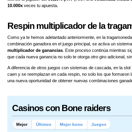
10.000x
veces tu apuesta.
Respin multiplicador de la trag
Como ya te hemos adelantado anteriormente, en la tragamoneda
combinación ganadora en el juego principal, se activa un sist
multiplicador de ganancias
. Este proceso continúa mientras sig
que cada nueva ganancia no solo te otorga otro giro adicional, s
A diferencia de otros juegos con sistemas de cascada, en la slot
caen y se reemplazan en cada respin, no solo los que formaron 
una nueva oportunidad de obtener nuevas combinaciones ganador
Casinos con Bone raiders
Mejor
Últimos
Mejor bono
Juegos