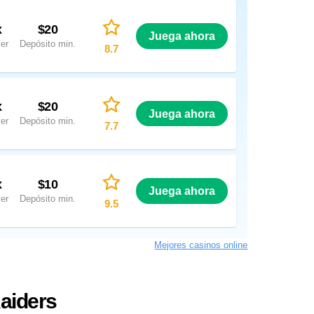
x
$20
Juega ahora
ver
Depósito min.
8.7
x
$20
Juega ahora
ver
Depósito min.
7.7
x
$10
Juega ahora
ver
Depósito min.
9.5
Mejores casinos online
aiders