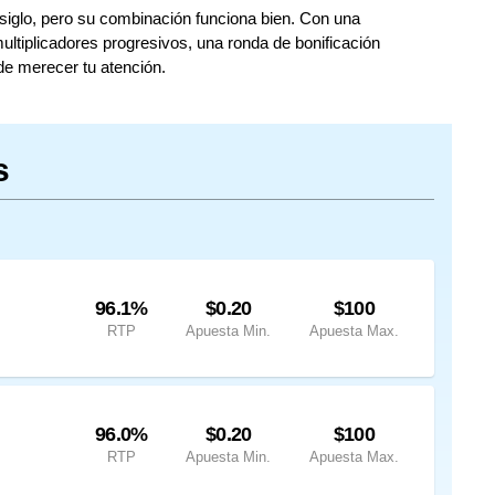
 siglo, pero su combinación funciona bien. Con una
tiplicadores progresivos, una ronda de bonificación
de merecer tu atención.
s
96.1%
$0.20
$100
RTP
Apuesta Min.
Apuesta Max.
96.0%
$0.20
$100
RTP
Apuesta Min.
Apuesta Max.