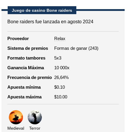
Juego de casino Bone raiders
Bone raiders fue lanzada en agosto 2024
Proveedor
Relax
Sistema de premios
Formas de ganar (243)
Formato tambores
5x3
Ganancia Máxima
10 000x
Frecuencia de premio
26,64%
Apuesta mínima
$0.10
Apuesta máxima
$10.00
Medieval
Terror