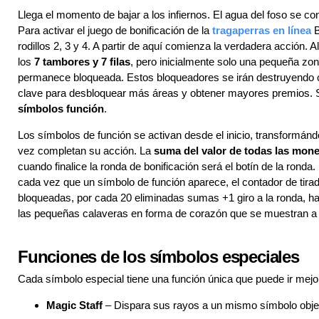
Llega el momento de bajar a los infiernos. El agua del foso se co
Para activar el juego de bonificación de la
tragaperras en línea
B
rodillos 2, 3 y 4. A partir de aquí comienza la verdadera acción. 
los
7 tambores y 7 filas
, pero inicialmente solo una pequeña zon
permanece bloqueada. Estos bloqueadores se irán destruyendo co
clave para desbloquear más áreas y obtener mayores premios. 
símbolos función
.
Los símbolos de función se activan desde el inicio, transformá
vez completan su acción. La
suma del valor de todas las mon
cuando finalice la ronda de bonificación será el botín de la ronda
cada vez que un símbolo de función aparece, el contador de tira
bloqueadas, por cada 20 eliminadas sumas +1 giro a la ronda, ha
las pequeñas calaveras en forma de corazón que se muestran a l
Funciones de los símbolos especiales
Cada símbolo especial tiene una función única que puede ir mejo
Magic Staff
– Dispara sus rayos a un mismo símbolo objet