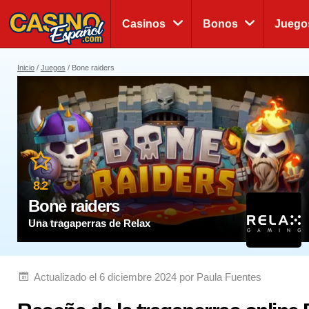
Casinos
Bonos
Juego
Inicio
Juegos
Bone raiders
8.2
Bone raiders
Una tragaperras de Relax
Actualizado el 6 diciembre 2024 por Paula Fuentes