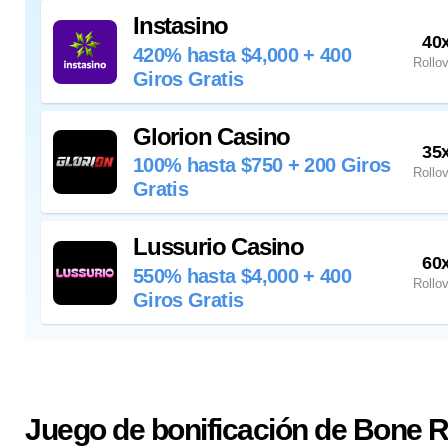
Instasino
40
420% hasta $4,000 + 400
Rollo
Giros Gratis
Glorion Casino
35
100% hasta $750 + 200 Giros
Rollo
Gratis
Lussurio Casino
60
550% hasta $4,000 + 400
Rollo
Giros Gratis
Juego de bonificación de Bone R