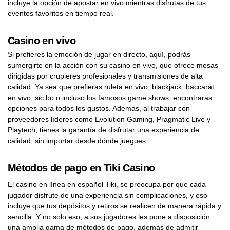
incluye la opción de apostar en vivo mientras disfrutas de tus
eventos favoritos en tiempo real.
Casino en vivo
Si prefieres la emoción de jugar en directo, aquí, podrás
sumergirte en la acción con su casino en vivo, que ofrece mesas
dirigidas por crupieres profesionales y transmisiones de alta
calidad. Ya sea que prefieras ruleta en vivo, blackjack, baccarat
en vivo, sic bo o incluso los famosos game shows, encontrarás
opciones para todos los gustos. Además, al trabajar con
proveedores líderes como Evolution Gaming, Pragmatic Live y
Playtech, tienes la garantía de disfrutar una experiencia de
calidad, sin importar desde dónde juegues.
Métodos de pago en Tiki Casino
El casino en línea en español Tiki, se preocupa por que cada
jugador disfrute de una experiencia sin complicaciones, y eso
incluye que tus depósitos y retiros se realicen de manera rápida y
sencilla. Y no solo eso, a sus jugadores les pone a disposición
una amplia gama de métodos de pago, además de admitir