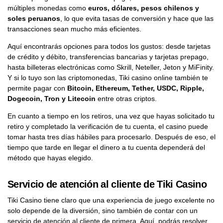
múltiples monedas como
euros, dólares, pesos chilenos y
soles peruanos
, lo que evita tasas de conversión y hace que las
transacciones sean mucho más eficientes.
Aquí encontrarás opciones para todos los gustos: desde tarjetas
de crédito y débito, transferencias bancarias y tarjetas prepago,
hasta billeteras electrónicas como Skrill, Neteller, Jeton y MiFinity.
Y si lo tuyo son las criptomonedas, Tiki casino online también te
permite pagar con
Bitcoin, Ethereum, Tether, USDC, Ripple,
Dogecoin, Tron y Litecoin
entre otras criptos.
En cuanto a tiempo en los retiros, una vez que hayas solicitado tu
retiro y completado la verificación de tu cuenta, el casino puede
tomar hasta tres días hábiles para procesarlo. Después de eso, el
tiempo que tarde en llegar el dinero a tu cuenta dependerá del
método que hayas elegido.
Servicio de atención al cliente de Tiki Casino
Tiki Casino tiene claro que una experiencia de juego excelente no
solo depende de la diversión, sino también de contar con un
servicio de atención al cliente de primera. Aquí, podrás resolver