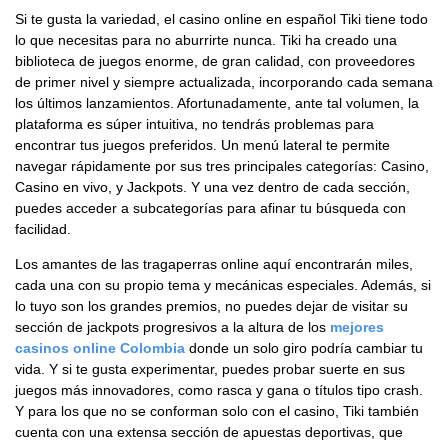
Si te gusta la variedad, el casino online en español Tiki tiene todo
lo que necesitas para no aburrirte nunca. Tiki ha creado una
biblioteca de juegos enorme, de gran calidad, con proveedores
de primer nivel y siempre actualizada, incorporando cada semana
los últimos lanzamientos. Afortunadamente, ante tal volumen, la
plataforma es súper intuitiva, no tendrás problemas para
encontrar tus juegos preferidos. Un menú lateral te permite
navegar rápidamente por sus tres principales categorías: Casino,
Casino en vivo, y Jackpots. Y una vez dentro de cada sección,
puedes acceder a subcategorías para afinar tu búsqueda con
facilidad.
Los amantes de las tragaperras online aquí encontrarán miles,
cada una con su propio tema y mecánicas especiales. Además, si
lo tuyo son los grandes premios, no puedes dejar de visitar su
sección de jackpots progresivos a la altura de los
mejores
casinos online Colombia
donde un solo giro podría cambiar tu
vida. Y si te gusta experimentar, puedes probar suerte en sus
juegos más innovadores, como rasca y gana o títulos tipo crash.
Y para los que no se conforman solo con el casino, Tiki también
cuenta con una extensa sección de apuestas deportivas, que