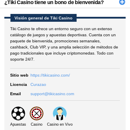
¿Tiki Casino tiene un bono de bienvenida?
Visión general de Tiki Casino
Tiki Casino te ofrece un entorno seguro con un extenso
catálogo de juegos y apuestas deportivas. Cuenta con un
paquete de bienvenida, promociones semanales,
cashback, Club VIP, y una amplia selección de métodos de
pago tradicionales que incluye criptomonedas. Todo con
soporte 24/7.
Sitio web
https://tikicasino.com/
Licencia
Curazao
Email
support@tikicasino.com
Apuestas
Casino
Casino en Vivo