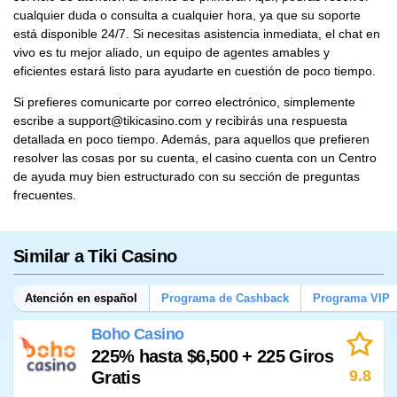
cualquier duda o consulta a cualquier hora, ya que su soporte
está disponible 24/7. Si necesitas asistencia inmediata, el chat en
vivo es tu mejor aliado, un equipo de agentes amables y
eficientes estará listo para ayudarte en cuestión de poco tiempo.
Si prefieres comunicarte por correo electrónico, simplemente
escribe a support@tikicasino.com y recibirás una respuesta
detallada en poco tiempo. Además, para aquellos que prefieren
resolver las cosas por su cuenta, el casino cuenta con un Centro
de ayuda muy bien estructurado con su sección de preguntas
frecuentes.
Similar a Tiki Casino
Atención en español
Programa de Cashback
Programa VIP
Boho Casino
225% hasta $6,500 + 225 Giros
9.8
Gratis