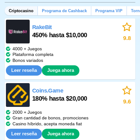
Criptocasino
Programa de Cashback
Programa VIP
Torn
RakeBit
450% hasta $10,000
9.8
4000 + Juegos
Plataforma completa
Bonos variados
Leer reseña
Juega ahora
Coins.Game
180% hasta $20,000
9.6
2000 + Juegos
Gran cantidad de bonos, promociones
Casino híbrido, acepta moneda fiat
Leer reseña
Juega ahora