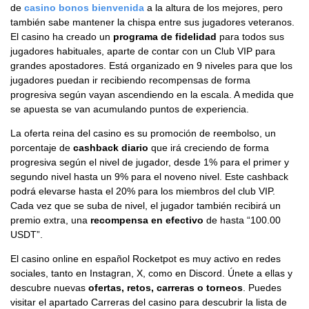
de
casino bonos bienvenida
a la altura de los mejores, pero
también sabe mantener la chispa entre sus jugadores veteranos.
El casino ha creado un
programa de fidelidad
para todos sus
jugadores habituales, aparte de contar con un Club VIP para
grandes apostadores. Está organizado en 9 niveles para que los
jugadores puedan ir recibiendo recompensas de forma
progresiva según vayan ascendiendo en la escala. A medida que
se apuesta se van acumulando puntos de experiencia.
La oferta reina del casino es su promoción de reembolso, un
porcentaje de
cashback diario
que irá creciendo de forma
progresiva según el nivel de jugador, desde 1% para el primer y
segundo nivel hasta un 9% para el noveno nivel. Este cashback
podrá elevarse hasta el 20% para los miembros del club VIP.
Cada vez que se suba de nivel, el jugador también recibirá un
premio extra, una
recompensa en efectivo
de hasta “100.00
USDT”.
El casino online en español Rocketpot es muy activo en redes
sociales, tanto en Instagran, X, como en Discord. Únete a ellas y
descubre nuevas
ofertas, retos, carreras o torneos
. Puedes
visitar el apartado Carreras del casino para descubrir la lista de