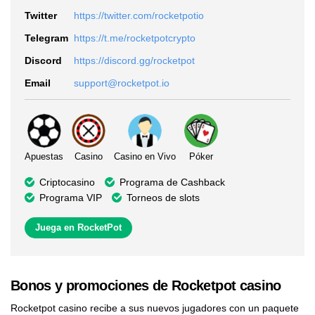
Twitter
https://twitter.com/rocketpotio
Telegram
https://t.me/rocketpotcrypto
Discord
https://discord.gg/rocketpot
Email
support@rocketpot.io
Apuestas
Casino
Casino en Vivo
Póker
Criptocasino
Programa de Cashback
Programa VIP
Torneos de slots
Juega en RocketPot
Bonos y promociones de Rocketpot casino
Rocketpot casino recibe a sus nuevos jugadores con un paquete