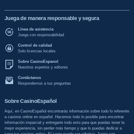
Juega de manera responsable y segura
Línea de asistencia
Juega con responsabilidad
Control de calidad
Solo licencias locales
Sobre CasinoEspanol
Nuestros expertos y editores
Contáctanos
Respondemos a tus preguntas
Sobre CasinoEspañol
Aquí, en CasinoEspañol encontrarás información sobre todo lo referente
a casinos online en español. Hacemos todo lo posible para encontrar
información imparcial y entregarte todo esto para que puedas tener la
mejor experiencia, sin perder más tiempo y que lo puedas dedicar a
jugar tus casinos online. El juego puede ser adictivo. Juega con