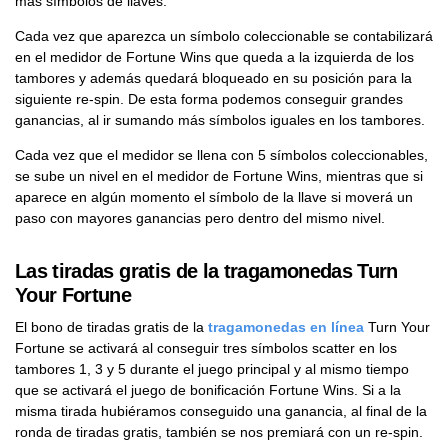
más símbolos de llaves.
Cada vez que aparezca un símbolo coleccionable se contabilizará
en el medidor de Fortune Wins que queda a la izquierda de los
tambores y además quedará bloqueado en su posición para la
siguiente re-spin. De esta forma podemos conseguir grandes
ganancias, al ir sumando más símbolos iguales en los tambores.
Cada vez que el medidor se llena con 5 símbolos coleccionables,
se sube un nivel en el medidor de Fortune Wins, mientras que si
aparece en algún momento el símbolo de la llave si moverá un
paso con mayores ganancias pero dentro del mismo nivel.
Las tiradas gratis de la tragamonedas Turn
Your Fortune
El bono de tiradas gratis de la
tragamonedas en línea
Turn Your
Fortune se activará al conseguir tres símbolos scatter en los
tambores 1, 3 y 5 durante el juego principal y al mismo tiempo
que se activará el juego de bonificación Fortune Wins. Si a la
misma tirada hubiéramos conseguido una ganancia, al final de la
ronda de tiradas gratis, también se nos premiará con un re-spin.