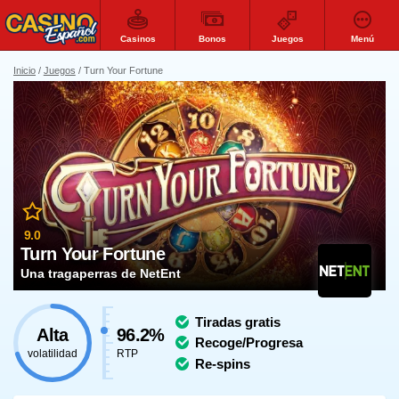
Casinos
Bonos
Juegos
Menú
Inicio
Juegos
Turn Your Fortune
9.0
Turn Your Fortune
Una tragaperras de NetEnt
Tiradas gratis
Alta
96.2%
Recoge/Progresa
volatilidad
RTP
Re-spins