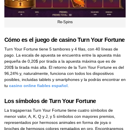
Re-Spins
Cómo es el juego de casino Turn Your Fortune
Turn Your Fortune tiene 5 tambores y 4 filas, con 40 líneas de
pago. La escala de apuesta se encuentra entre la apuesta más
pequeña de 0,20$ por tirada a la apuesta máxima que es de
200$ la tirada más alta. El retorno de la Turn Your Fortune es del
96,24% y, naturalmente, funciona con todos los dispositivos
posibles, incluidas tablets y smartphones y la podrás encontrar en
tu
casino online fiables español
.
Los símbolos de Turn Your Fortune
La tragaperras Turn Your Fortune tiene cuatro símbolos de
menor valor, A, K, Q y J, y 5 símbolos con mayores premios,
representados por hermosos animales en forma de joya o
broches de hermosos colores rematados en oro. Encontraremos