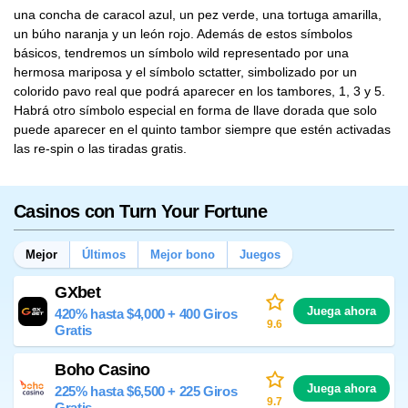
una concha de caracol azul, un pez verde, una tortuga amarilla,
un búho naranja y un león rojo. Además de estos símbolos
básicos, tendremos un símbolo wild representado por una
hermosa mariposa y el símbolo sctatter, simbolizado por un
colorido pavo real que podrá aparecer en los tambores, 1, 3 y 5.
Habrá otro símbolo especial en forma de llave dorada que solo
puede aparecer en el quinto tambor siempre que estén activadas
las re-spin o las tiradas gratis.
Casinos con Turn Your Fortune
Mejor
Últimos
Mejor bono
Juegos
GXbet
Juega ahora
420% hasta $4,000 + 400 Giros
9.6
Gratis
Boho Casino
Juega ahora
225% hasta $6,500 + 225 Giros
9.7
Gratis