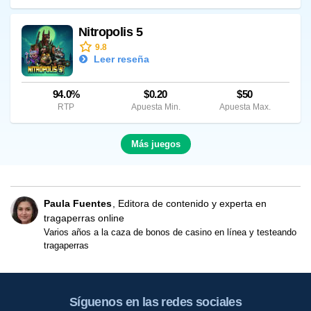
Nitropolis 5
9.8
Leer reseña
94.0%
$0.20
$50
RTP
Apuesta Min.
Apuesta Max.
Más juegos
Paula Fuentes
Editora de contenido y experta en
tragaperras online
Varios años a la caza de bonos de casino en línea y testeando
tragaperras
Síguenos en las redes sociales