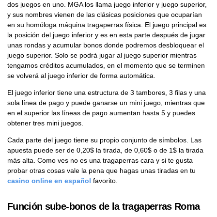
dos juegos en uno. MGA los llama juego inferior y juego superior,
y sus nombres vienen de las clásicas posiciones que ocuparían
en su homóloga máquina tragaperras física. El juego principal es
la posición del juego inferior y es en esta parte después de jugar
unas rondas y acumular bonos donde podremos desbloquear el
juego superior. Solo se podrá jugar al juego superior mientras
tengamos créditos acumulados, en el momento que se terminen
se volverá al juego inferior de forma automática.
El juego inferior tiene una estructura de 3 tambores, 3 filas y una
sola línea de pago y puede ganarse un mini juego, mientras que
en el superior las líneas de pago aumentan hasta 5 y puedes
obtener tres mini juegos.
Cada parte del juego tiene su propio conjunto de símbolos. Las
apuesta puede ser de 0,20$ la tirada, de 0,60$ o de 1$ la tirada
más alta. Como ves no es una tragaperras cara y si te gusta
probar otras cosas vale la pena que hagas unas tiradas en tu
casino online en español
favorito.
Función sube-bonos de la tragaperras Roma