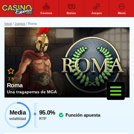
Casinos
Bonos
Juegos
Menú
Inicio
Juegos
Roma
7.5
Roma
Una tragaperras de MGA
Media
95.0%
Función apuesta
volatilidad
RTP