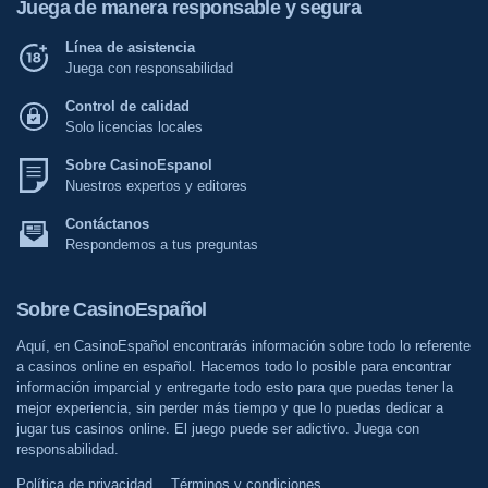
Juega de manera responsable y segura
Línea de asistencia
Juega con responsabilidad
Control de calidad
Solo licencias locales
Sobre CasinoEspanol
Nuestros expertos y editores
Contáctanos
Respondemos a tus preguntas
Sobre CasinoEspañol
Aquí, en CasinoEspañol encontrarás información sobre todo lo referente
a casinos online en español. Hacemos todo lo posible para encontrar
información imparcial y entregarte todo esto para que puedas tener la
mejor experiencia, sin perder más tiempo y que lo puedas dedicar a
jugar tus casinos online. El juego puede ser adictivo. Juega con
responsabilidad.
Política de privacidad
Términos y condiciones