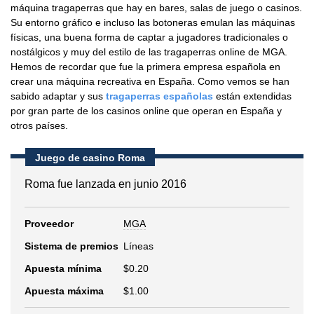
máquina tragaperras que hay en bares, salas de juego o casinos.
Su entorno gráfico e incluso las botoneras emulan las máquinas
físicas, una buena forma de captar a jugadores tradicionales o
nostálgicos y muy del estilo de las tragaperras online de MGA.
Hemos de recordar que fue la primera empresa española en
crear una máquina recreativa en España. Como vemos se han
sabido adaptar y sus
tragaperras españolas
están extendidas
por gran parte de los casinos online que operan en España y
otros países.
Juego de casino Roma
Roma fue lanzada en junio 2016
Proveedor
MGA
Sistema de premios
Líneas
Apuesta mínima
$0.20
Apuesta máxima
$1.00