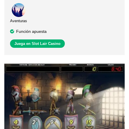
Aventuras
Función apuesta
Juega en Slot Lair Casino