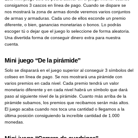
consigamos 3 cascos en línea de pago. Cuando se dispare se
nos mostrará la zona de armas donde veremos varios conjuntos
de armas y armaduras. Cada uno de ellos esconde un premio
diferente, o bien, ganancias monetarias o bonos. Lo podrás
escoger tú o dejar que el juego lo seleccione de forma aleatoria.
Una divertida forma de conseguir dinero extra para nuestra
cuenta.
Mini juego “De la pirámide”
Solo se disparará en el juego superior al conseguir 3 símbolos del
coliseo en línea de pago. Se nos mostrará una pirámide con
varios premios en cada nivel. Cada premio tendrá un valor
monetario diferente y en cada nivel habrá un símbolo que dará
paso al siguiente nivel de la pirámide. Cuanto más arriba de la
pirámide subamos, los premios que recibamos serán más altos.
El juego acaba cuando nos toca una cantidad o llegamos a la
última posición consiguiendo la increíble cantidad de 1.000
monedas.