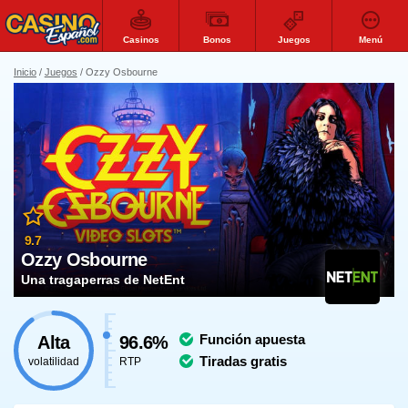
Casinos
Bonos
Juegos
Menú
Inicio
Juegos
Ozzy Osbourne
9.7
Ozzy Osbourne
Una tragaperras de NetEnt
Función apuesta
Alta
96.6%
Tiradas gratis
volatilidad
RTP