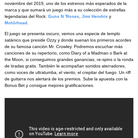
noviembre del 2019, uno de los estrenos más esperados de la
marca y que sumará un juego más a su colección de estrellas
legendarias del Rock:
Guns N 'Roses
,
Jimi Hendrix
y
Motörhead
.
El juego se presenta oscuro, vemos una especie de templo
satánico que preside Ozzy y donde suenan los primeros acordes
de su famosa canción Mr. Crowley. Podremos escuchar más
canciones de su repertorio, como Diary of a Madman o Bark at
the Moon, si conseguimos grandes ganancias, re-spins o la ronda
de tiradas gratis. También le acompañan sonidos aterradores,
como voces de ultratumba, el viento, el crepitar del fuego. Un riff
de guitarra nos alertará de los premios. Sube la apuesta con la
Bonus Bet y consigue mejores gratificaciones.