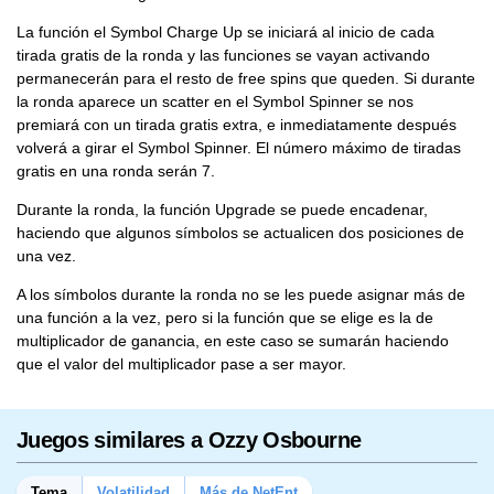
La función el Symbol Charge Up se iniciará al inicio de cada
tirada gratis de la ronda y las funciones se vayan activando
permanecerán para el resto de free spins que queden. Si durante
la ronda aparece un scatter en el Symbol Spinner se nos
premiará con un tirada gratis extra, e inmediatamente después
volverá a girar el Symbol Spinner. El número máximo de tiradas
gratis en una ronda serán 7.
Durante la ronda, la función Upgrade se puede encadenar,
haciendo que algunos símbolos se actualicen dos posiciones de
una vez.
A los símbolos durante la ronda no se les puede asignar más de
una función a la vez, pero si la función que se elige es la de
multiplicador de ganancia, en este caso se sumarán haciendo
que el valor del multiplicador pase a ser mayor.
Juegos similares a Ozzy Osbourne
Tema
Volatilidad
Más de NetEnt