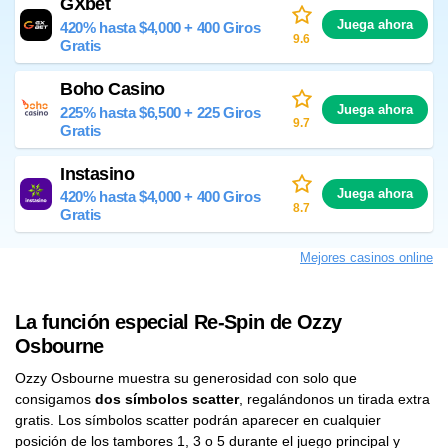
GXbet
Juega ahora
420% hasta $4,000 + 400 Giros
9.6
Gratis
Boho Casino
Juega ahora
225% hasta $6,500 + 225 Giros
9.7
Gratis
Instasino
Juega ahora
420% hasta $4,000 + 400 Giros
8.7
Gratis
Mejores casinos online
La función especial Re-Spin de Ozzy
Osbourne
Ozzy Osbourne muestra su generosidad con solo que
consigamos
dos símbolos scatter
, regalándonos un tirada extra
gratis. Los símbolos scatter podrán aparecer en cualquier
posición de los tambores 1, 3 o 5 durante el juego principal y