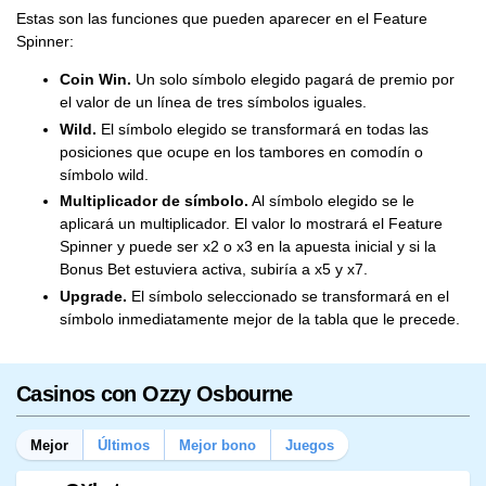
Estas son las funciones que pueden aparecer en el Feature
Spinner:
Coin Win.
Un solo símbolo elegido pagará de premio por
el valor de un línea de tres símbolos iguales.
Wild.
El símbolo elegido se transformará en todas las
posiciones que ocupe en los tambores en comodín o
símbolo wild.
Multiplicador de símbolo.
Al símbolo elegido se le
aplicará un multiplicador. El valor lo mostrará el Feature
Spinner y puede ser x2 o x3 en la apuesta inicial y si la
Bonus Bet estuviera activa, subiría a x5 y x7.
Upgrade.
El símbolo seleccionado se transformará en el
símbolo inmediatamente mejor de la tabla que le precede.
Casinos con Ozzy Osbourne
Mejor
Últimos
Mejor bono
Juegos