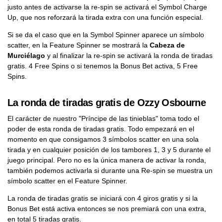
justo antes de activarse la re-spin se activará el Symbol Charge
Up, que nos reforzará la tirada extra con una función especial.
Si se da el caso que en la Symbol Spinner aparece un símbolo
scatter, en la Feature Spinner se mostrará la
Cabeza de
Murciélago
y al finalizar la re-spin se activará la ronda de tiradas
gratis. 4 Free Spins o si tenemos la Bonus Bet activa, 5 Free
Spins.
La ronda de tiradas gratis de Ozzy Osbourne
El carácter de nuestro "Príncipe de las tinieblas" toma todo el
poder de esta ronda de tiradas gratis. Todo empezará en el
momento en que consigamos 3 símbolos scatter en una sola
tirada y en cualquier posición de los tambores 1, 3 y 5 durante el
juego principal. Pero no es la única manera de activar la ronda,
también podemos activarla si durante una Re-spin se muestra un
símbolo scatter en el Feature Spinner.
La ronda de tiradas gratis se iniciará con 4 giros gratis y si la
Bonus Bet está activa entonces se nos premiará con una extra,
en total 5 tiradas gratis.