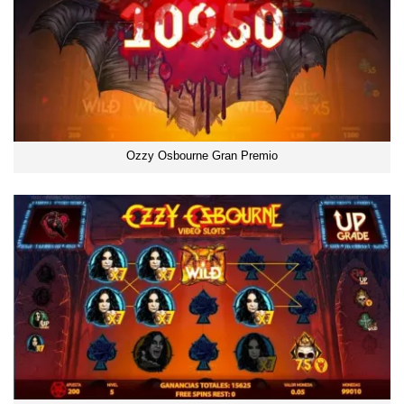
Ozzy Osbourne Gran Premio