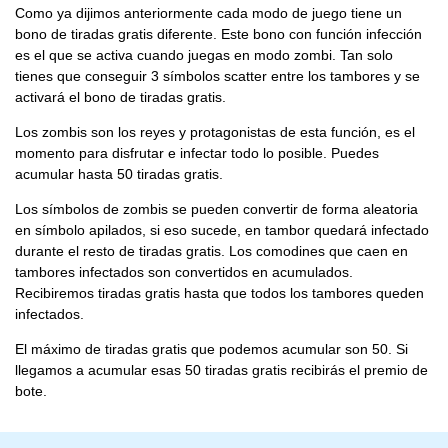
Como ya dijimos anteriormente cada modo de juego tiene un
bono de tiradas gratis diferente. Este bono con función infección
es el que se activa cuando juegas en modo zombi. Tan solo
tienes que conseguir 3 símbolos scatter entre los tambores y se
activará el bono de tiradas gratis.
Los zombis son los reyes y protagonistas de esta función, es el
momento para disfrutar e infectar todo lo posible. Puedes
acumular hasta 50 tiradas gratis.
Los símbolos de zombis se pueden convertir de forma aleatoria
en símbolo apilados, si eso sucede, en tambor quedará infectado
durante el resto de tiradas gratis. Los comodines que caen en
tambores infectados son convertidos en acumulados.
Recibiremos tiradas gratis hasta que todos los tambores queden
infectados.
El máximo de tiradas gratis que podemos acumular son 50. Si
llegamos a acumular esas 50 tiradas gratis recibirás el premio de
bote.