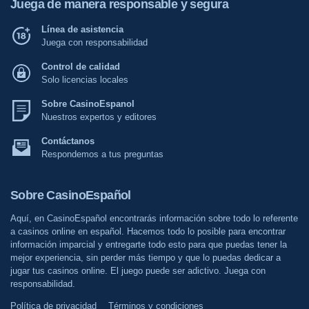
Juega de manera responsable y segura
Línea de asistencia
Juega con responsabilidad
Control de calidad
Solo licencias locales
Sobre CasinoEspanol
Nuestros expertos y editores
Contáctanos
Respondemos a tus preguntas
Sobre CasinoEspañol
Aquí, en CasinoEspañol encontrarás información sobre todo lo referente
a casinos online en español. Hacemos todo lo posible para encontrar
información imparcial y entregarte todo esto para que puedas tener la
mejor experiencia, sin perder más tiempo y que lo puedas dedicar a
jugar tus casinos online. El juego puede ser adictivo. Juega con
responsabilidad.
Política de privacidad
Términos y condiciones