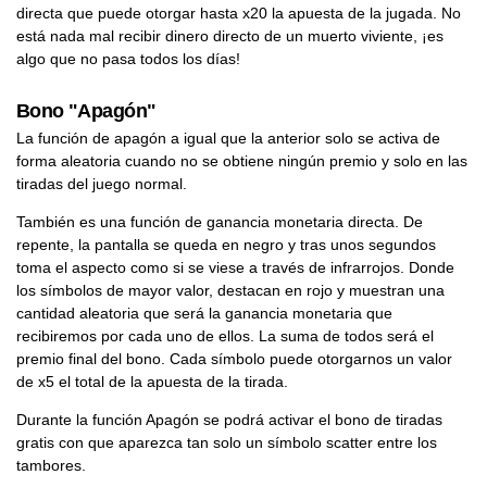
directa que puede otorgar hasta x20 la apuesta de la jugada. No
está nada mal recibir dinero directo de un muerto viviente, ¡es
algo que no pasa todos los días!
Bono "Apagón"
La función de apagón a igual que la anterior solo se activa de
forma aleatoria cuando no se obtiene ningún premio y solo en las
tiradas del juego normal.
También es una función de ganancia monetaria directa. De
repente, la pantalla se queda en negro y tras unos segundos
toma el aspecto como si se viese a través de infrarrojos. Donde
los símbolos de mayor valor, destacan en rojo y muestran una
cantidad aleatoria que será la ganancia monetaria que
recibiremos por cada uno de ellos. La suma de todos será el
premio final del bono. Cada símbolo puede otorgarnos un valor
de x5 el total de la apuesta de la tirada.
Durante la función Apagón se podrá activar el bono de tiradas
gratis con que aparezca tan solo un símbolo scatter entre los
tambores.