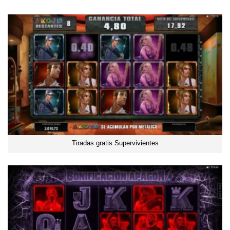
Tiradas gratis Supervivientes