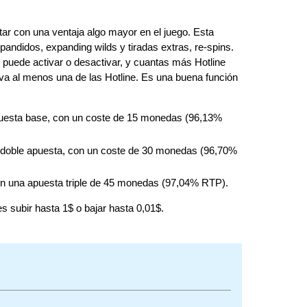
ar con una ventaja algo mayor en el juego. Esta
ndidos, expanding wilds y tiradas extras, re-spins.
e puede activar o desactivar, y cuantas más Hotline
va al menos una de las Hotline. Es una buena función
 apuesta base, con un coste de 15 monedas (96,13%
n doble apuesta, con un coste de 30 monedas (96,70%
con una apuesta triple de 45 monedas (97,04% RTP).
s subir hasta 1$ o bajar hasta 0,01$.