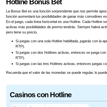
Hotline Bonus Bet
La Bonus Bet es una función sorprendente que nos permite apost
función aumentará tus posibilidades de ganar más comodines expa
En el juego, cada línea horizontal es una Hotline. Cada Hotline s
activas más posibilidades de premio tendrás. Siempre habrá acti
pero tiene su precio.
Si juegas con una sola Hotline habilitada, jugarás con la
RTP).
Si juegas con dos Hotlines activas, entonces se juega co
RTP).
Si juegas con las tres Hotlines activas, entonces juegas 
Recuerda que el valor de las monedas se puede regular, lo puede
Casinos con Hotline