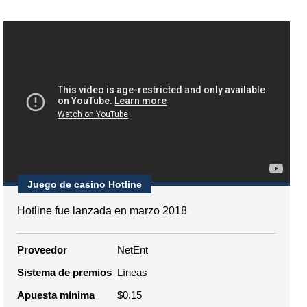
Juego de casino Hotline
Hotline fue lanzada en marzo 2018
Proveedor
NetEnt
Sistema de premios
Líneas
Apuesta mínima
$0.15