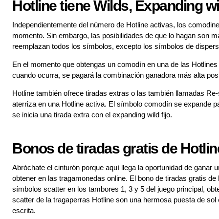
Hotline tiene Wilds, Expanding w
Independientemente del número de Hotline activas, los comodin
momento. Sin embargo, las posibilidades de que lo hagan son m
reemplazan todos los símbolos, excepto los símbolos de dispersi
En el momento que obtengas un comodín en una de las Hotlines a
cuando ocurra, se pagará la combinación ganadora más alta posi
Hotline también ofrece tiradas extras o las también llamadas R
aterriza en una Hotline activa. El símbolo comodín se expande pa
se inicia una tirada extra con el expanding wild fijo.
Bonos de tiradas gratis de Hotlin
Abróchate el cinturón porque aquí llega la oportunidad de ganar 
obtener en las tragamonedas online. El bono de tiradas gratis de 
símbolos scatter en los tambores 1, 3 y 5 del juego principal, obt
scatter de la tragaperras Hotline son una hermosa puesta de sol
escrita.