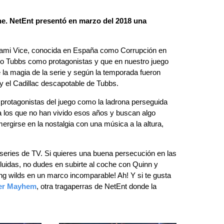
ine. NetEnt presentó en marzo del 2018 una
 Miami Vice, conocida en España como Corrupción en
ico Tubbs como protagonistas y que en nuestro juego
la magia de la serie y según la temporada fueron
y el Cadillac descapotable de Tubbs.
 protagonistas del juego como la ladrona perseguida
 los que no han vivido esos años y buscan algo
rgirse en la nostalgia con una música a la altura,
series de TV. Si quieres una buena persecución en las
luidas, no dudes en subirte al coche con Quinn y
ng wilds en un marco incomparable! Ah! Y si te gusta
lier Mayhem
, otra tragaperras de NetEnt donde la