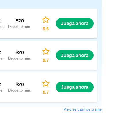
x
$20
Juega ahora
ver
Depósito min.
9.6
x
$20
Juega ahora
ver
Depósito min.
9.7
x
$20
Juega ahora
ver
Depósito min.
8.7
Mejores casinos online