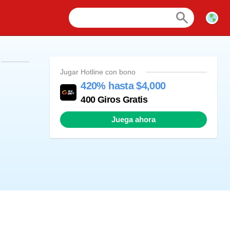
Jugar Hotline con bono
420% hasta $4,000
400 Giros Gratis
Juega ahora