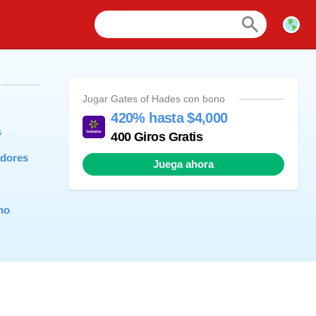
Jugar Gates of Hades con bono
420% hasta $4,000
s
400 Giros Gratis
adores
Juega ahora
no