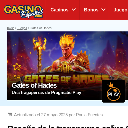
Casinos
Bonos
Juego
Inicio
Juegos
Gates of Hades
9.4
Gates of Hades
Una tragaperras de Pragmatic Play
Actualizado el 27 mayo 2025 por Paula Fuentes