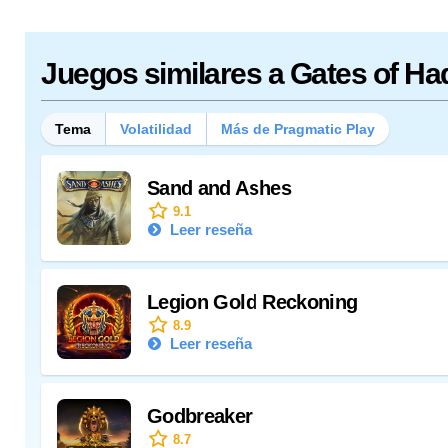
Juegos similares a Gates of Ha
Tema
Volatilidad
Más de Pragmatic Play
Sand and Ashes
9.1
Leer reseña
Legion Gold Reckoning
8.9
Leer reseña
Godbreaker
8.7