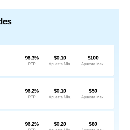
des
96.3%
$0.10
$100
RTP
Apuesta Min.
Apuesta Max.
96.2%
$0.10
$50
RTP
Apuesta Min.
Apuesta Max.
96.2%
$0.20
$80