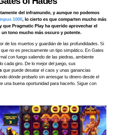
 Gates of Hades
rectamente del inframundo, y aunque no podemos
ympus 1000
, lo cierto es que comparten mucho más
 y que Pragmatic Play ha querido aprovechar el
on un tono mucho más oscuro y potente.
r de los muertos y guardián de las profundidades. Si
s que no es precisamente un tipo simpático. En Gates
nal con fuego saliendo de las piedras, ambiente
o cada giro. De lo mejor del juego, sus
s
que puede desatar el caos y unas ganancias
do dónde probarlo sin arriesgar tu dinero desde el
te una buena oportunidad para hacerlo. Sigue con