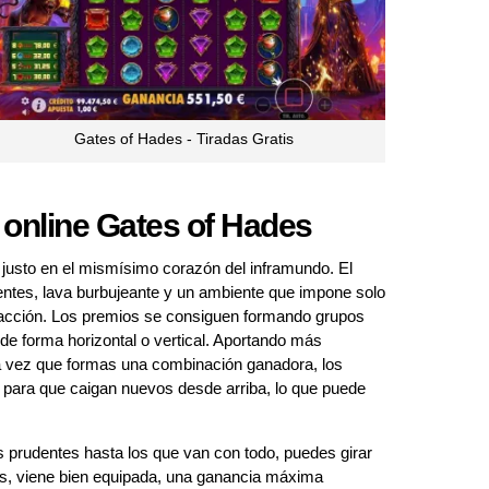
Gates of Hades - Tiradas Gratis
s online Gates of Hades
, justo en el mismísimo corazón del inframundo. El
entes, lava burbujeante y un ambiente que impone solo
a acción. Los premios se consiguen formando grupos
de forma horizontal o vertical. Aportando más
 vez que formas una combinación ganadora, los
 para que caigan nuevos desde arriba, lo que puede
 prudentes hasta los que van con todo, puedes girar
ros, viene bien equipada, una ganancia máxima