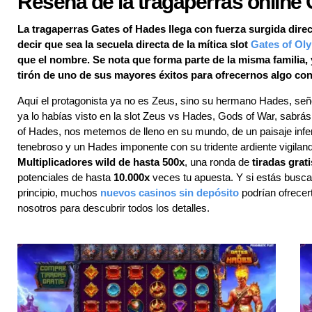
Reseña de la tragaperras online
La tragaperras Gates of Hades llega con fuerza surgida di
decir que sea la secuela directa de la mítica slot
Gates of Ol
que el nombre. Se nota que forma parte de la misma familia,
tirón de uno de sus mayores éxitos para ofrecernos algo c
Aquí el protagonista ya no es Zeus, sino su hermano Hades, seño
ya lo habías visto en la slot Zeus vs Hades, Gods of War, sabrá
of Hades, nos metemos de lleno en su mundo, de un paisaje infer
tenebroso y un Hades imponente con su tridente ardiente vigiland
Multiplicadores wild de hasta 500x
, una ronda de
tiradas grati
potenciales de hasta
10.000x
veces tu apuesta. Y si estás buscan
principio, muchos
nuevos casinos sin depósito
podrían ofrecer
nosotros para descubrir todos los detalles.