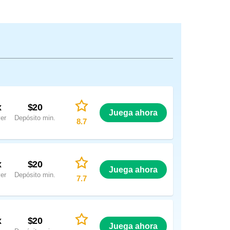
x
$20
Juega ahora
ver
Depósito min.
8.7
x
$20
Juega ahora
ver
Depósito min.
7.7
x
$20
Juega ahora