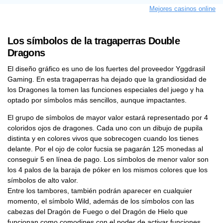
Mejores casinos online
Los símbolos de la tragaperras Double
Dragons
El diseño gráfico es uno de los fuertes del proveedor Yggdrasil
Gaming. En esta tragaperras ha dejado que la grandiosidad de
los Dragones la tomen las funciones especiales del juego y ha
optado por símbolos más sencillos, aunque impactantes.
El grupo de símbolos de mayor valor estará representado por 4
coloridos ojos de dragones. Cada uno con un dibujo de pupila
distinta y en colores vivos que sobrecogen cuando los tienes
delante. Por el ojo de color fucsia se pagarán 125 monedas al
conseguir 5 en línea de pago. Los símbolos de menor valor son
los 4 palos de la baraja de póker en los mismos colores que los
símbolos de alto valor.
Entre los tambores, también podrán aparecer en cualquier
momento, el símbolo Wild, además de los símbolos con las
cabezas del Dragón de Fuego o del Dragón de Hielo que
funcionan como comodines con el poder de activar funciones