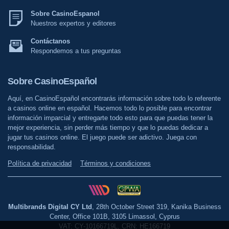
Sobre CasinoEspanol
Nuestros expertos y editores
Contáctanos
Respondemos a tus preguntas
Sobre CasinoEspañol
Aquí, en CasinoEspañol encontrarás información sobre todo lo referente
a casinos online en español. Hacemos todo lo posible para encontrar
información imparcial y entregarte todo esto para que puedas tener la
mejor experiencia, sin perder más tiempo y que lo puedas dedicar a
jugar tus casinos online. El juego puede ser adictivo. Juega con
responsabilidad.
Política de privacidad
Términos y condiciones
Multibrands Digital CY Ltd
, 28th October Street 319, Kanika Business
Center, Office 101B, 3105 Limassol, Cyprus
VAT: CY-10166719L, CRN: HE166719