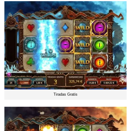
Tiradas Gratis