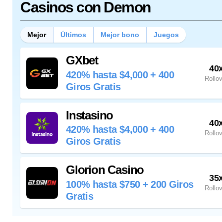
Casinos con Demon
Mejor
Últimos
Mejor bono
Juegos
GXbet
40
420% hasta $4,000 + 400
Rollo
Giros Gratis
Instasino
40
420% hasta $4,000 + 400
Rollo
Giros Gratis
Glorion Casino
35
100% hasta $750 + 200 Giros
Rollo
Gratis