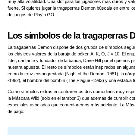
muy alta volatilidad. Una slot para los jugadores más duros y val
fuerte. Si quieres jugar la tragaperras Demon búscala en entre l
de juegos de Play'n GO.
Los símbolos de la tragaperras
La tragaperras Demon dispone de dos grupos de símbolos según s
los clásicos valores de la baraja de póker, A, K, Q, J y 10. El gr
líder, cantante y fundador de la banda, Dave Hill por el que nos 
nuestra apuesta. El resto de símbolos están inspirados en algun
como la cruz ensangrentada (Night of the Demon -1981), la gár
-1982), el hombre del bombín (The Plague -1983) y una estatua f
Como símbolos extras encontraremos dos comodines muy especia
la Máscara Wild (solo en el tambor 3) que además de cumplir co
especiales asociadas que comentaremos más adelante. La Másca
de pago.