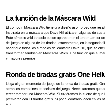
La función de la Máscara Wild
El comodín Máscara Wild tiene una diseño asombroso que resalta
Inspirada en la máscara que Dave Hill utiliza en algunas de sus 
Este símbolo wild tan solo puede aparecer en el tercer tambor del
del juego en alguna de las tiradas, exactamente, en la segunda fila
hacer que todos los símbolos del cantante Dave Hill, que se en
transformen también en Máscaras Wilds. Una función que aument
y mayores premios.
Ronda de tiradas gratis One Hell
Llega el gran momento del juego de la ronda de tiradas gratis On
serán los comodines especiales del juego. Necesitaremos que co
tercer tambor una Máscara Wild. Si tuviéramos la suerte de que 
premiarán con 11 tiradas gratis. Si por el contrario, caen en las o
a 6.