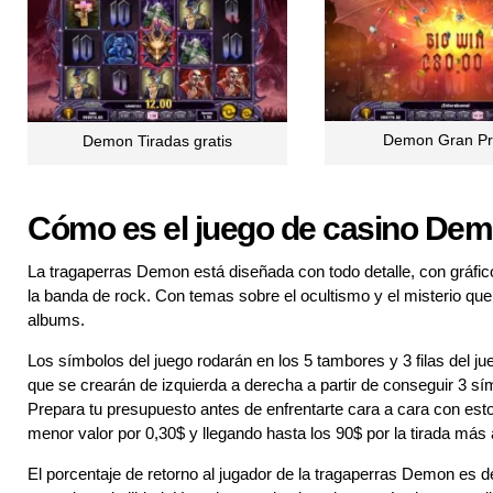
Demon Gran Pr
Demon Tiradas gratis
Cómo es el juego de casino De
La tragaperras Demon está diseñada con todo detalle, con gráficos 
la banda de rock. Con temas sobre el ocultismo y el misterio que 
albums.
Los símbolos del juego rodarán en los 5 tambores y 3 filas del j
que se crearán de izquierda a derecha a partir de conseguir 3 sí
Prepara tu presupuesto antes de enfrentarte cara a cara con est
menor valor por 0,30$ y llegando hasta los 90$ por la tirada más a
El porcentaje de retorno al jugador de la tragaperras Demon es d