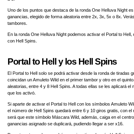
Uno de los puntos que destaca de la ronda One Helluva Night es q
ganancias, elegido de forma aleatoria entre 2x, 3x, 5x o 8x. Verás
tambores.
En la ronda One Helluva Night podemos activar el Portal to Hell, q
con Hell Spins.
Portal to Hell y los Hell Spins
El Portal to Hell solo se podrá activar desde la ronda de tiradas
coincidan un Amuleto Wild en el primer tambor y otro en el quinto.
aleatorias, entre 4 y 8 Hell Spins. A todas ellas se les aplicará e
que los activó.
Si aparte de activar el Portal to Hell con los símbolos Amuleto 
el número de Hell Spins quedará entre 6 y 10 giros gratis, con el
será que este símbolo Máscara Wild, además, caiga en el centro 
ganancias asignado se duplicará, pudiendo llegar a ser x16.