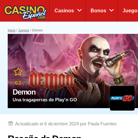
Casinos
Bonos
Juego
Inicio
Juegos
Demon
6.1
Demon
Una tragaperras de Play'n GO
Actualizado el 6 diciembre 2024 por Paula Fuentes