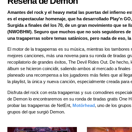
Reseña de Demon
Amantes del rock y el heavy metal las puertas del infierno e
es el espectacular homenaje, que ha desarrollado Play'n GO, 
Surgida a finales del los 70, de un gran movimiento que se l
(NWOBHM). Seguro que muchos que no sois seguidores de r
una tragaperras sobre temas satánicos, pero nada de eso, la 
El motor de la tragaperras es su música, mientras los tambores 
mejores canciones, más una novena para su ronda de tiradas grat
recopilatorio de grandes éxitos, The Devil Rides Out. De hecho, l
álbum se hicieron coincidir, saliendo ambos al mercado a final
planeado una recompensa a los jugadores más fieles que al llegar
la playlist, la única y nueva canción, especialmente creada para e
Disfruta del rock con esta tragaperras y sus comodines especia
de Demon lo encontraremos en su ronda de tiradas gratis One Hel
probar las tragaperras de NetEnt,
Motörhead
, uno de los grupos
grupos del que surgió Demon.