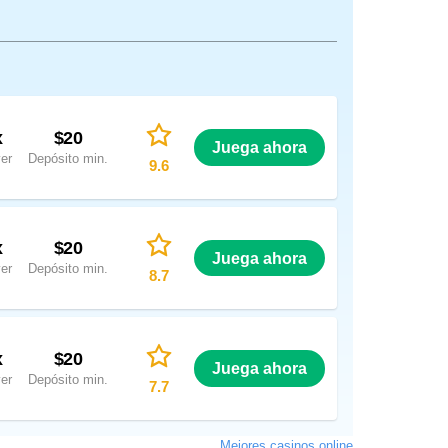
x
$20
Juega ahora
ver
Depósito min.
9.6
x
$20
Juega ahora
ver
Depósito min.
8.7
x
$20
Juega ahora
ver
Depósito min.
7.7
Mejores casinos online