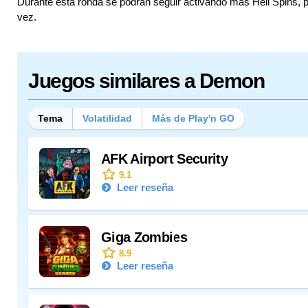
Durante esta ronda se podrán seguir activando más Hell Spins, pe
vez.
Juegos similares a Demon
Tema
Volatilidad
Más de Play'n GO
AFK Airport Security
9.1
Leer reseña
Giga Zombies
8.9
Leer reseña