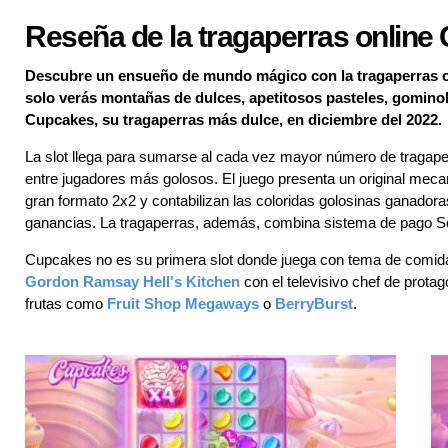
Reseña de la tragaperras online
Descubre un ensueño de mundo mágico con la tragaperras o
solo verás montañas de dulces, apetitosos pasteles, gominol
Cupcakes, su tragaperras más dulce, en diciembre del 2022.
La slot llega para sumarse al cada vez mayor número de tragape
entre jugadores más golosos. El juego presenta un original me
gran formato 2x2 y contabilizan las coloridas golosinas ganador
ganancias. La tragaperras, además, combina sistema de pago S
Cupcakes no es su primera slot donde juega con tema de comidas,
Gordon Ramsay Hell's Kitchen
con el televisivo chef de protag
frutas como
Fruit Shop Megaways
o
BerryBurst
.