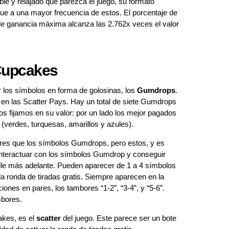
ble y relajado que parezca el juego, su formato
que a una mayor frecuencia de estos. El porcentaje de
 de ganancia máxima alcanza las 2.762x veces el valor
 Cupcakes
r los símbolos en forma de golosinas, los
Gumdrops
.
en las Scatter Pays. Hay un total de siete Gumdrops
os fijamos en su valor: por un lado los mejor pagados
s (verdes, turquesas, amarillos y azules).
res que los símbolos Gumdrops, pero estos, y es
interactuar con los símbolos Gumdrop y conseguir
alle más adelante. Pueden aparecer de 1 a 4 símbolos
la ronda de tiradas gratis. Siempre aparecen en la
iones en pares, los tambores “1-2”, “3-4”, y “5-6”.
mbores.
akes, es el
scatter
del juego. Este parece ser un bote