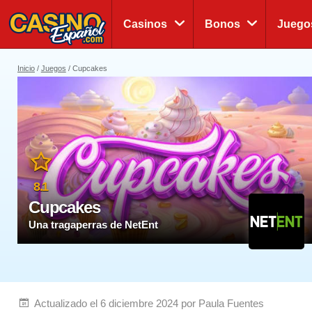
Casinos
Bonos
Juego
Inicio
Juegos
Cupcakes
8.1
Cupcakes
Una tragaperras de NetEnt
Actualizado el 6 diciembre 2024 por Paula Fuentes