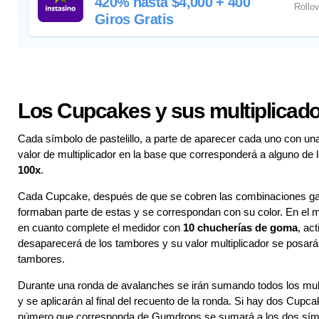
420% hasta $4,000 + 400
Rollo
Giros Gratis
Los Cupcakes y sus multiplicad
Cada símbolo de pastelillo, a parte de aparecer cada uno con una
valor de multiplicador en la base que corresponderá a alguno de 
100x
.
Cada Cupcake, después de que se cobren las combinaciones ga
formaban parte de estas y se correspondan con su color. En el
en cuanto complete el medidor con
10 chucherías de goma
, ac
desaparecerá de los tambores y su valor multiplicador se posará 
tambores.
Durante una ronda de avalanches se irán sumando todos los mult
y se aplicarán al final del recuento de la ronda. Si hay dos Cupc
número que corresponda de Gumdrops se sumará a los dos símb