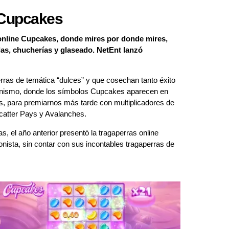
 Cupcakes
nline Cupcakes, donde mires por donde mires,
as, chucherías y glaseado. NetEnt lanzó
rras de temática “dulces” y que cosechan tanto éxito
canismo, donde los símbolos Cupcakes aparecen en
as, para premiarnos más tarde con multiplicadores de
catter Pays y Avalanches.
 el año anterior presentó la tragaperras online
onista, sin contar con sus incontables tragaperras de