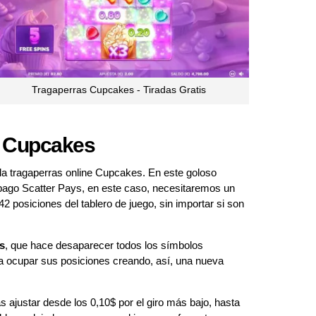
Tragaperras Cupcakes - Tiradas Gratis
as Cupcakes
la tragaperras online Cupcakes. En este goloso
pago Scatter Pays, en este caso, necesitaremos un
2 posiciones del tablero de juego, sin importar si son
s
, que hace desaparecer todos los símbolos
 ocupar sus posiciones creando, así, una nueva
 ajustar desde los 0,10$ por el giro más bajo, hasta