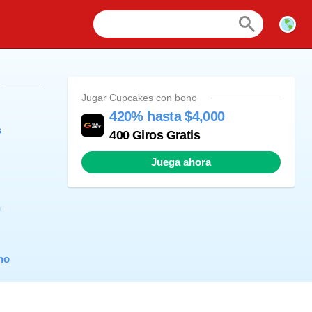
Jugar Cupcakes con bono
420% hasta $4,000
s
400 Giros Gratis
Juega ahora
h
no