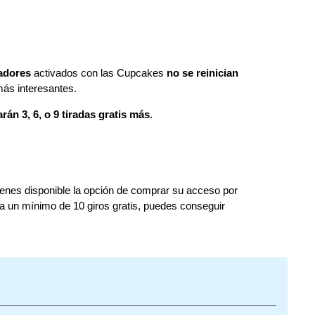
cadores
activados con las Cupcakes
no se reinician
más interesantes.
arán 3, 6, o 9 tiradas gratis más
.
 tienes disponible la opción de comprar su acceso por
ra un mínimo de 10 giros gratis, puedes conseguir