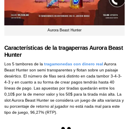
Aurora Beast Hunter
Características de la tragaperras Aurora Beast
Hunter
Los 5 tambores de la
tragamonedas con dinero real
Aurora
Beast Hunter son semi transparentes y flotan sobre un paisaje
desértico. El número de filas será distinto en cada tambor 3-4-3-
4-3 y en cuanto a su forma de crear pagos tendrás hasta 40
líneas de pago. Las apuestas por tiradas quedarán entre los
0,10$ por la de menor valor y los 50$ para la tirada más alta. La
slot Aurora Beast Hunter se considera un juego de alta varianza y
su porcentaje de retorno al jugador no está nada mal para este
tipo de juego, 96,27% (RTP).