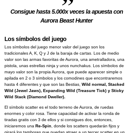
Consigue hasta 5.000x veces la apuesta con
Aurora Beast Hunter
Los símbolos del juego
Los símbolos del juego menor valor del juego son los
tradicionales A, K, Q y J de la baraja de cartas. Los de medio
valor son las armas favoritas de Aurora, una ametralladora, una
pistola, unas estrellas ninja y unos nunchakus. Los símbolos de
mayo valor son la propia Aurora, que puede aparecer simple o
apilada en 2 o 3 símbolos y los comodines que encontraremos
hasta 4 diferentes y que son las Bestias,
Wild normal, Stacked
Wild (Jewel Jaws), Expanding Wild (Treasure Tick) y Sticky
Wild Stack (Diamond Dweller).
El símbolo scatter es el todo terreno de Aurora, de ruedas
enormes y color rosa. Tiene capacidad de activar la ronda de
tiradas gratis con 3 de ellos y si consigues dos, entonces,
iniciaremos una
Re-Spin
, donde los scatters quedarán fijos y
girará los tambores que puedan atraer a un tercer scatter en un