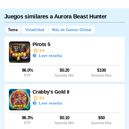
Juegos similares a Aurora Beast Hunter
Tema
Volatilidad
Más de Games Global
Pirots 5
9.9
Leer reseña
96.0%
$0.20
$100
RTP
Apuesta Min.
Apuesta Max.
Crabby's Gold II
9.0
Leer reseña
96.3%
$0.10
$50
RTP
Apuesta Min.
Apuesta Max.