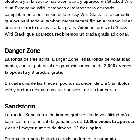
aleatoria y si la suerte nos acompaña y aparece un Stacked Wild
o un Expanding Wild, entonces el tambor será ocupado
completamente por un símbolo Sticky Wild Stack. Este comodín
que ocupará todo el tambor, permanecerá fijo en el mismo lugar
durante el resto de las tiradas gratis. Además, por cada Sticky
Wild Stack que aparezca recibiremos un tirada gratis adicional.
Danger Zone
La ronda de free spins “Danger Zone” es la ronda de volatilidad
media, con un potencial de ganancias máximo de
2.000x veces
la apuesta
y
8 tiradas gratis
.
En cada una de las tiradas, podrán aparecer de 1 a 5 símbolos
wild y podrán ocupar cualquier posición de los tambores.
Sandstorm
La ronda “Sandstorm” de tiradas gratis es la de volatilidad más
baja, con un potencial de ganancias de
1.000x veces la apuesta
y con el mayor número de tiradas,
12 free spins
.
Durante la ronda de tiradas gratis podremos ir sumando