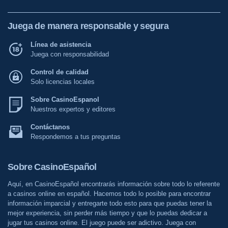
Juega de manera responsable y segura
Línea de asistencia
Juega con responsabilidad
Control de calidad
Solo licencias locales
Sobre CasinoEspanol
Nuestros expertos y editores
Contáctanos
Respondemos a tus preguntas
Sobre CasinoEspañol
Aquí, en CasinoEspañol encontrarás información sobre todo lo referente
a casinos online en español. Hacemos todo lo posible para encontrar
información imparcial y entregarte todo esto para que puedas tener la
mejor experiencia, sin perder más tiempo y que lo puedas dedicar a
jugar tus casinos online. El juego puede ser adictivo. Juega con