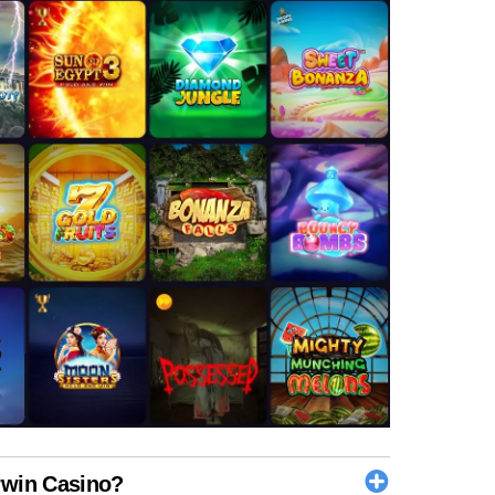
erwin Casino?