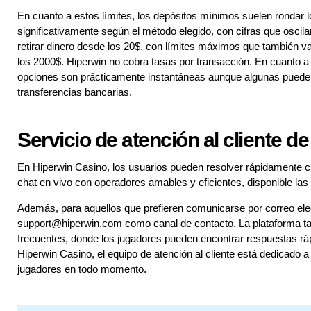
En cuanto a estos límites, los depósitos mínimos suelen rondar 
significativamente según el método elegido, con cifras que osci
retirar dinero desde los 20$, con límites máximos que también v
los 2000$. Hiperwin no cobra tasas por transacción. En cuanto a
opciones son prácticamente instantáneas aunque algunas pueden
transferencias bancarias.
Servicio de atención al cliente d
En Hiperwin Casino, los usuarios pueden resolver rápidamente c
chat en vivo con operadores amables y eficientes, disponible las 
Además, para aquellos que prefieren comunicarse por correo elec
support@hiperwin.com como canal de contacto. La plataforma t
frecuentes, donde los jugadores pueden encontrar respuestas rá
Hiperwin Casino, el equipo de atención al cliente está dedicado a
jugadores en todo momento.