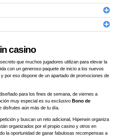
in casino
secreto que muchos jugadores utilizan para elevar la
ida con un generoso paquete de inicio a los nuevos
s y por eso dispone de un apartado de promociones de
iseñado para los fines de semana, de viernes a
ción muy especial es su exclusivo
Bono de
 disfrutes aún más de tu día.
petición y buscan un reto adicional, Hiperwin organiza
stán organizados por el propio casino y otros en
ndo la oportunidad de ganar fabulosas recompensas a