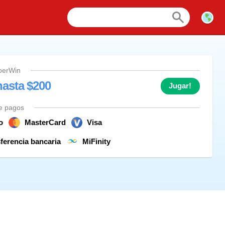
perWin
asta $200
Jugar!
e pagos
o
MasterCard
Visa
ferencia bancaria
MiFinity