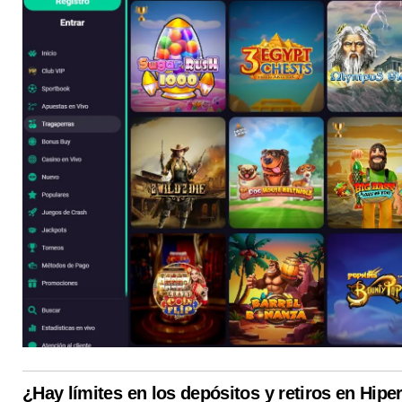
¿Hay límites en los depósitos y retiros en Hip