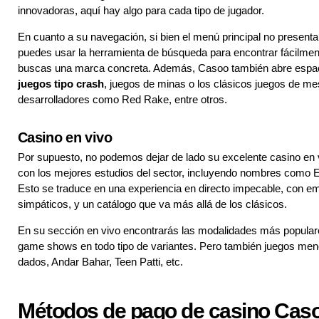
innovadoras, aquí hay algo para cada tipo de jugador.
En cuanto a su navegación, si bien el menú principal no presenta 
puedes usar la herramienta de búsqueda para encontrar fácilmente
buscas una marca concreta. Además, Casoo también abre espaci
juegos tipo crash
, juegos de minas o los clásicos juegos de me
desarrolladores como Red Rake, entre otros.
Casino en vivo
Por supuesto, no podemos dejar de lado su excelente casino en vi
con los mejores estudios del sector, incluyendo nombres como E
Esto se traduce en una experiencia en directo impecable, con emi
simpáticos, y un catálogo que va más allá de los clásicos.
En su sección en vivo encontrarás las modalidades más populare
game shows en todo tipo de variantes. Pero también juegos me
dados, Andar Bahar, Teen Patti, etc.
Métodos de pago de casino Cas