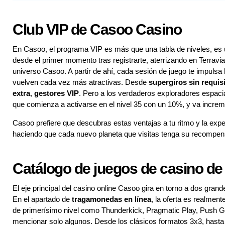
Club VIP de Casoo Casino
En Casoo, el programa VIP es más que una tabla de niveles, es u
desde el primer momento tras registrarte, aterrizando en Terravia (
universo Casoo. A partir de ahí, cada sesión de juego te impul
vuelven cada vez más atractivas. Desde
supergiros sin requis
extra
,
gestores VIP
. Pero a los verdaderos exploradores espaci
que comienza a activarse en el nivel 35 con un 10%, y va increm
Casoo prefiere que descubras estas ventajas a tu ritmo y la expe
haciendo que cada nuevo planeta que visitas tenga su recompen
Catálogo de juegos de casino d
El eje principal del casino online Casoo gira en torno a dos grand
En el apartado de
tragamonedas en línea
, la oferta es realmen
de primerísimo nivel como Thunderkick, Pragmatic Play, Push Ga
mencionar solo algunos. Desde los clásicos formatos 3x3, hast