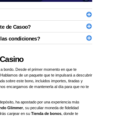
nte de Casoo?
 las condiciones?
 Casino
a a bordo. Desde el primer momento en que te
. Hablamos de un paquete que te impulsará a descubrir
ada sobre este bono, incluidos importes, tiradas y
 nos encargamos de mantenerla al día para que no te
epósito, ha apostado por una experiencia más
ndo Glimmer
, su peculiar moneda de fidelidad
odrás canjear en su
Tienda de bonos
, donde te