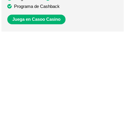
Programa de Cashback
Juega en Casoo Casino