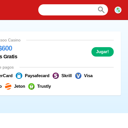
asoo Casino
$600
Jugar!
s Gratis
e pagos
erCard
Paysafecard
Skrill
Visa
o
Jeton
Trustly