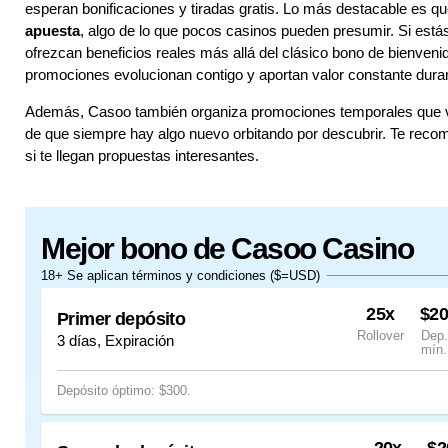
esperan bonificaciones y tiradas gratis. Lo más destacable es
apuesta
, algo de lo que pocos casinos pueden presumir. Si es
ofrezcan beneficios reales más allá del clásico bono de bienveni
promociones evolucionan contigo y aportan valor constante durant
Además, Casoo también organiza promociones temporales que va
de que siempre hay algo nuevo orbitando por descubrir. Te recom
si te llegan propuestas interesantes.
Mejor bono de Casoo Casino
18+ Se aplican términos y condiciones ($=USD)
25x
$2
Primer depósito
Rollover
Dep.
3 días, Expiración
mín.
Depósito óptimo: $300.
20x
$2