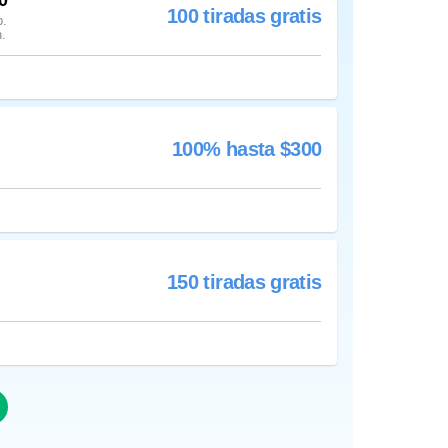
100 tiradas gratis
p.
.
100% hasta $300
150 tiradas gratis